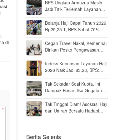
BPS Ungkap Armuzna Masih
masi
Jadi Titik Terlemah Layanan
i
Haji 2026
Belanja Haji Capai Tahun 2026
Rp29,25 T, BPS Sebut 70%
t
Uangnya Mengalir ke Arab
ma di
Saudi
Cegah Travel Nakal, Kemenhaj
Dirikan Posko Pengawasan
Umrah di Bandara Soetta
Indeks Kepuasan Layanan Haji
2026 Naik Jadi 83,28, BPS:
Masuk Kategori Memuaskan
Tak Sekadar Soal Kuota, Ini
Dampak Besar Jika Gugatan
Haji Khusus Dikabulkan
Tak Tinggal Diam! Asosiasi Haji
dan Umrah Bersatu Hadapi
Gugatan Kuota Haji Khusus 8
Persen di MK
Berita Sejenis