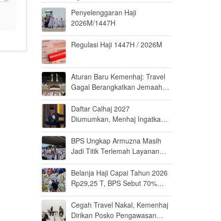
Penyelenggaran Haji
2026M/1447H
Regulasi Haji 1447H / 2026M
Aturan Baru Kemenhaj: Travel
Gagal Berangkatkan Jemaah
Terancam Dicabut Izin
Daftar Calhaj 2027
Diumumkan, Menhaj Ingatkan
Jemaah Jaga Fisik dan Mental
BPS Ungkap Armuzna Masih
Jadi Titik Terlemah Layanan
Haji 2026
Belanja Haji Capai Tahun 2026
Rp29,25 T, BPS Sebut 70%
Uangnya Mengalir ke Arab
Saudi
Cegah Travel Nakal, Kemenhaj
Dirikan Posko Pengawasan