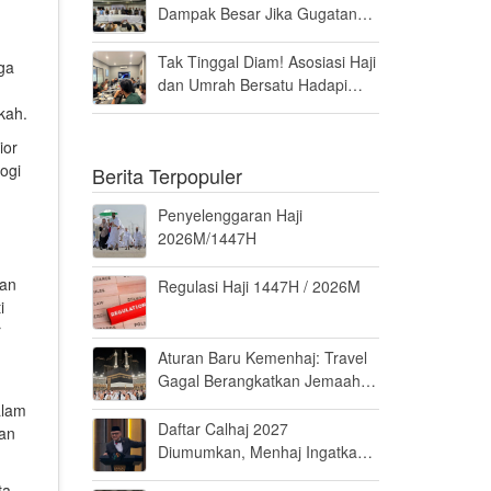
Dampak Besar Jika Gugatan
Haji Khusus Dikabulkan
Tak Tinggal Diam! Asosiasi Haji
ga
dan Umrah Bersatu Hadapi
Gugatan Kuota Haji Khusus 8
kah.
Persen di MK
ior
ogi
Berita Terpopuler
Penyelenggaran Haji
2026M/1447H
kan
Regulasi Haji 1447H / 2026M
i
r
Aturan Baru Kemenhaj: Travel
Gagal Berangkatkan Jemaah
Terancam Dicabut Izin
alam
Daftar Calhaj 2027
man
Diumumkan, Menhaj Ingatkan
Jemaah Jaga Fisik dan Mental
ta.