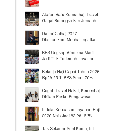
Aturan Baru Kemenhaj: Travel
Gagal Berangkatkan Jemaah
Terancam Dicabut Izin
Daftar Calhaj 2027
Diumumkan, Menhaj Ingatkan
Jemaah Jaga Fisik dan Mental
BPS Ungkap Armuzna Masih
Jadi Titik Terlemah Layanan
Haji 2026
Belanja Haji Capai Tahun 2026
Rp29,25 T, BPS Sebut 70%
Uangnya Mengalir ke Arab
Saudi
Cegah Travel Nakal, Kemenhaj
Dirikan Posko Pengawasan
Umrah di Bandara Soetta
Indeks Kepuasan Layanan Haji
2026 Naik Jadi 83,28, BPS:
Masuk Kategori Memuaskan
Tak Sekadar Soal Kuota, Ini