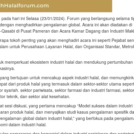
da hari ini Selasa (23/01/2024). Forum yang berlangsung selama ti
al dengan menghadirkan pengalaman global. Acara ini akan diadakan di
-Qasabi di Pusat Pameran dan Acara Kamar Dagang dan Industri Mak
erapa tokoh penting yang akan menghadiri acara ini seperti Pejabat sen
lam untuk Perusahaan Layanan Halal, dan Organisasi Standar, Metrol
tuk memperkuat ekosistem industri halal dan mendukung pertumbuhan
kasinya.
 yang bertujuan untuk mencakup aspek industri halal, dan memungkin
pat dari produk halal yang termasuk dalam sektor-sektor utama sepert
 syariah. sektor pariwisata, sektor farmasi dan industri farmasi, sekto
tor teknik, dan sektor alat kesehatan.
at sesi diskusi, yang pertama mencakup “Model sukses dalam industri
saran produk halal, dan menyajikan studi kasus pengalaman spesifik d
g “Pengalaman global dalam industri halal,” yang berfokus pada pengala
omi dalam industri halal.
lan pemasaran dan komersial dalam industri perjalanan dan pariwisa