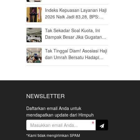
Umrah di Bandara Soetta
Indeks Kepuasan Layanan Haji
2026 Naik Jadi 83,28, BPS:
Masuk Kategori Memuaskan
Tak Sekadar Soal Kuota, Ini
Dampak Besar Jika Gugatan
Haji Khusus Dikabulkan
Tak Tinggal Diam! Asosiasi Haji
dan Umrah Bersatu Hadapi
Gugatan Kuota Haji Khusus 8
Persen di MK
NEWSLETTER
Daftarkan email Anda untuk
mendapatkan update dari Himpuh
*Kami tidak mengirimkan SPAM