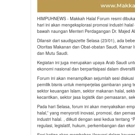
HIMPUHNEWS - Makkah Halal Forum resmi dibuka pa
hari ini akan mengeksplorasi promosi industri hal
bawah naungan Menteri Perdagangan Dr. Majed Al
Dilansir dari saudigazette Selasa (23/01), ada beb
Otoritas Makanan dan Obat-obatan Saudi, Kamar Is
dan Mutu Saudi.
Kegiatan ini juga merupakan upaya Arab Saudi un
ekonomi nasional dan berpartisipasi dalam diversifi
Forum ini akan menampilkan sejumlah sesi diskusi
pemilik bisnis untuk memperjelas gambaran yang te
sektor keuangan Islam, sektor makanan halal, sektor
kecantikan, sektor jasa logistik dan pemasaran, sek
Pada hari Selasa, forum ini akan menyaksikan emp
halal,” yang menyoroti inovasi, promosi, dan pema
industri halal. , diikuti dengan sesi kedua tentan
regulasi, legislatif, hukum, perkembangan dan ekon
Sesi ketiga akan membahas “Inovasi dalam keunggu