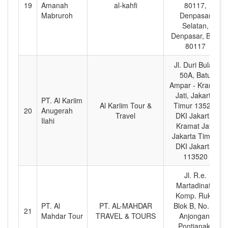
19
Amanah
al-kahfi
80117,
Mabruroh
Denpasar
Selatan,
Denpasar, Bali,
80117
Jl. Duri Bulan
50A, Batu
Ampar - Kramat
Jati, Jakarta
PT. Al Kariim
Al Kariim Tour &
Timur 13520,
20
Anugerah
Travel
DKI Jakarta,
Ilahi
Kramat Jati,
Jakarta Timur,
DKI Jakarta,
113520
Jl. R.e.
Martadinata
Komp. Ruko
PT. Al
PT. AL-MAHDAR
Blok B, No. 5,
21
Mahdar Tour
TRAVEL & TOURS
Anjongan,
Pontianak,