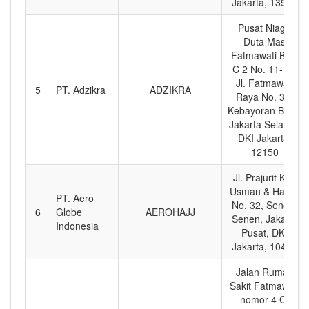
Jakarta, 13910
Pusat Niaga
Duta Mas
Fatmawati Blok
C 2 No. 11-12,
Jl. Fatmawati
5
PT. Adzikra
ADZIKRA
Raya No. 39,
Kebayoran Baru,
Jakarta Selatan,
DKI Jakarta,
12150
Jl. Prajurit Kko
Usman & Harun
PT. Aero
No. 32, Senen,
6
Globe
AEROHAJJ
Senen, Jakarta
Indonesia
Pusat, DKI
Jakarta, 10410
Jalan Rumah
Sakit Fatmawati
nomor 4 C,