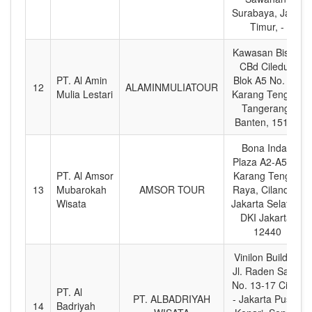
Surabaya, Jawa
Timur, -
Kawasan Bisnis
CBd Ciledug
PT. Al Amin
Blok A5 No. 21,
12
ALAMINMULIATOUR
Mulia Lestari
Karang Tengah,
Tangerang,
Banten, 15157
Bona Indah
Plaza A2-A5, Jl.
PT. Al Amsor
Karang Tengah
13
Mubarokah
AMSOR TOUR
Raya, Cilandak,
Wisata
Jakarta Selatan,
DKI Jakarta,
12440
Vinilon Building
Jl. Raden Saleh
No. 13-17 Cikini
PT. Al
PT. ALBADRIYAH
- Jakarta Pusat,
14
Badriyah