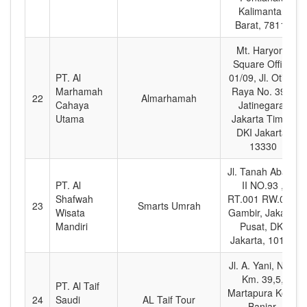
Kalimantan
Barat, 78113
Mt. Haryono
Square Office
PT. Al
01/09, Jl. Otista
Marhamah
Raya No. 390,
22
Almarhamah
Cahaya
Jatinegara,
Utama
Jakarta Timur,
DKI Jakarta,
13330
Jl. Tanah Abang
PT. Al
II NO.93 ,
Shafwah
RT.001 RW.001,
23
Smarts Umrah
Wisata
Gambir, Jakarta
Mandiri
Pusat, DKI
Jakarta, 10150
Jl. A. Yani, No.2
Km. 39,5,
PT. Al Taif
Martapura Kota,
24
Saudi
AL Taif Tour
Banjar,