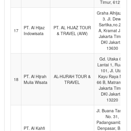
Timur, 61218
Graha Alhijaz Lt.
3. Jl. Dewi
Sartika,no.239
PT. Al Hijaz
PT. AL HIJAZ TOUR
17
A, Kramat Jati,
Indowisata
& TRAVEL (AIW)
Jakarta Timur,
DKI Jakarta,
13630
Gd. Utaka 66,
Lantai 1, Ruang
101, Jl. Utan
PT. Al Hijrah
AL-HIJRAH TOUR &
Kayu Raya No.
18
Mulia Wisata
TRAVEL
66 B, Matraman,
Jakarta Timur,
DKI Jakarta,
13220
Jl. Buana Taman
No. 31,
Padangsambian,
PT. Al Kahfi
Denpasar, Bali -