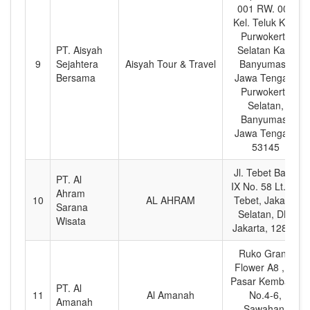
001 RW. 004
Kel. Teluk Kec.
Purwokerto
PT. Aisyah
Selatan Kab.
9
Sejahtera
Aisyah Tour & Travel
Banyumas -
Bersama
Jawa Tengah,
Purwokerto
Selatan,
Banyumas,
Jawa Tengah,
53145
Jl. Tebet Barat
PT. Al
IX No. 58 Lt. 1 ,
Ahram
10
AL AHRAM
Tebet, Jakarta
Sarana
Selatan, DKI
Wisata
Jakarta, 12810
Ruko Grand
Flower A8 , Jl.
Pasar Kembang
PT. Al
11
Al Amanah
No.4-6,
Amanah
Sawahan,