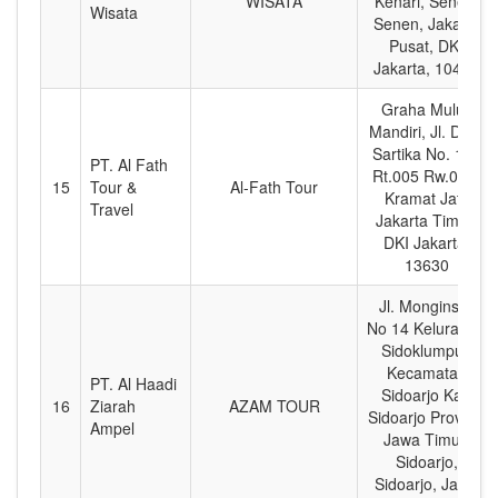
WISATA
Kenari, Senen,
Wisata
Senen, Jakarta
Pusat, DKI
Jakarta, 10430
Graha Mulus
Mandiri, Jl. Dewi
Sartika No. 133
PT. Al Fath
Rt.005 Rw.002,
15
Tour &
Al-Fath Tour
Kramat Jati,
Travel
Jakarta Timur,
DKI Jakarta,
13630
Jl. Monginsidi
No 14 Kelurahan
Sidoklumpuk
Kecamatan
PT. Al Haadi
Sidoarjo Kab
16
Ziarah
AZAM TOUR
Sidoarjo Provinsi
Ampel
Jawa Timur,
Sidoarjo,
Sidoarjo, Jawa