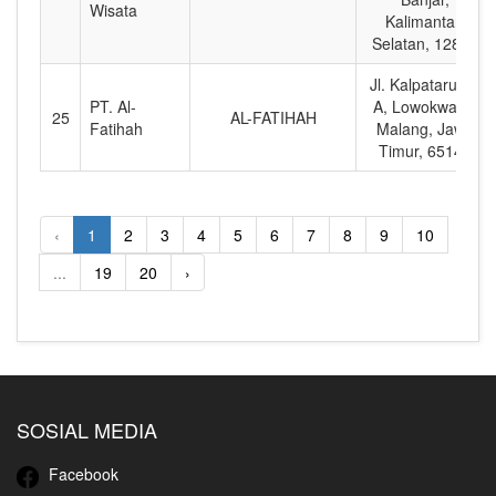
Wisata
Kalimantan
Selatan, 12860
Jl. Kalpataru 83
PT. Al-
A, Lowokwaru,
25
AL-FATIHAH
Fatihah
Malang, Jawa
Timur, 65141
‹
1
2
3
4
5
6
7
8
9
10
...
19
20
›
SOSIAL MEDIA
Facebook