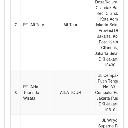
Desa/Kelurahan
Cilandak Barat,
Kec. Cilandak,
Kota Adm.
7
PT. Afi Tour
Afi Tour
Jakarta Selatan,
Provinsi DKI
Jakarta, Kode
Pos: 12430,
Cilandak,
Jakarta Selatan,
DKI Jakarta,
12430
Jl. Cempaka
Putih Tengah
PT. Aida
No. 33,
8
Tourindo
AIDA TOUR
Cempaka Putih,
Wisata
Jakarta Pusat,
DKI Jakarta,
10510
Jl. Wiryo
Suparno RT.