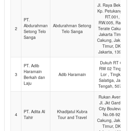
Jl. Raya Bekasi,
Kp. Petukangan
RT.001,
PT.
RW.005, Rawa
Abdurahman
Abdurahman Setong
2
Terate Cakung,
Setong Telo
Telo Sanga
Jakarta Timur,
Sanga
Cakung, Jakarta
Timur, DKI
Jakarta, 13920
Dukuh RT 02
PT. Adib
RW 02 Tingkir
Haramain
3
Adib Haramain
Lor , Tingkir,
Berkah dan
Salatiga, Jawa
Laju
Tengah, 50746
Rukan Avenue
Jl. Jkt Garden
City Boulevard
PT. Adita Al
Khadijatul Kubra
4
No.08-92,
Tahir
Tour and Travel
Cakung, Jakarta
Timur, DKI