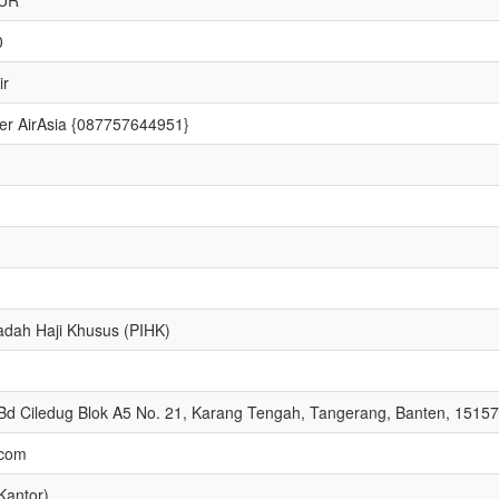
0
ir
er AirAsia {087757644951}
adah Haji Khusus (PIHK)
Bd Ciledug Blok A5 No. 21, Karang Tengah, Tangerang, Banten, 15157
.com
Kantor)