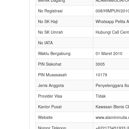
No Registrasi
008/HIMPUH/201
No SK Haji
Whatsapp Pelita A
No SK Umrah
Hubungi Call Cent
No IATA
Waktu Bergabung
01 Maret 2010
PIN Siskohat
3005
PIN Muassasah
10179
Jenis Anggota
Penyelenggara Ib
Provider Visa
Tidak
Kantor Pusat
Kawasan Bisnis C
Website
www.alaminmulia
Nomor Telepon
+622173451933 (