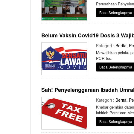
Perusahaan Penyelen
Kemenag Pati
Baca Selengkapnya
Belum Vaksin Covid19 Dosis 3 Waji
Kategori :
Berita
,
Pe
Mewajibkan pelaku pe
PCR tes.
Baca Selengkapnya
Sah! Penyelenggaraan Ibadah Umra
Kategori :
Berita
,
Pe
Khabar gembira datan
lahirlah Peraturan M
Pertambahan Nilai.
Baca Selengkapnya