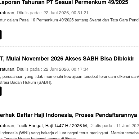
 Laporan Tahunan PT Sesuai Permenkum 49/2025
raturan
, Ditulis pada : 22 Juni 2026, 00:31:21
iatur dalam Pasal 16 Permenkum 49/2025 tentang Syarat dan Tata Cara Pe
T, Mulai November 2026 Akses SABH Bisa Diblokir
raturan
, Ditulis pada : 22 Juni 2026, 00:17:34
 perusahaan yang tidak memenuhi kewajiban tersebut terancam dikenai sanksi
strasi Badan Hukum (SABH).
Berhak Daftar Haji Indonesia, Proses Pendaftaranny
raturan
,
Topik Hangat
,
Haji 1447 H / 2026 M
, Ditulis pada : 11 Juni 20
Indonesia (WNI) yang bekerja di luar negeri terus meningkat. Mereka terseb
ur Tengah hingga berbagai negara di Eropa.