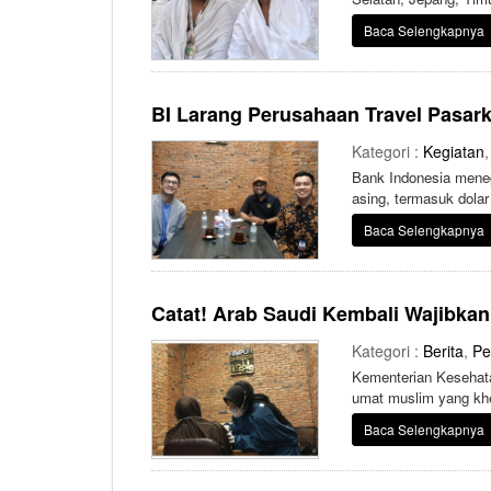
Baca Selengkapnya
BI Larang Perusahaan Travel Pasar
Kategori :
Kegiatan
Bank Indonesia meneg
asing, termasuk dolar
Baca Selengkapnya
Catat! Arab Saudi Kembali Wajibka
Kategori :
Berita
,
Pe
Kementerian Kesehata
umat muslim yang kh
Baca Selengkapnya