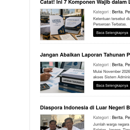
Catat! Ini 7 Komponen Wajib dalam
Kategori :
Berita
,
Pe
Ketentuan tersebut d
Perseroan Terbatas.
Baca Selengkapnya
Jangan Abaikan Laporan Tahunan P
Kategori :
Berita
,
Pe
Mulai November 2026,
akses Sistem Admini
Baca Selengkapnya
Diaspora Indonesia di Luar Negeri 
Kategori :
Berita
,
Pe
Jumlah warga negara 
Selatan, Jepang, Tim