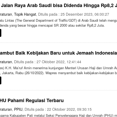
alan Raya Arab Saudi bisa Didenda Hingga Rp8,2 
raturan
,
Topik Hangat
, Ditulis pada : 25 Desember 2023, 06:00:27
 Lintas (The General Department of Traffic/GDT) di Arab Saudi telah meng
denda yang besar hingga mencapai SR 2000 atau sekitar Rp8,2 Juta.
 Sambut Baik Kebijakan Baru untuk Jemaah Indonesia
raturan
, Ditulis pada : 27 Oktober 2022, 12:41:44
es) K.H. Ma’ruf Amin menerima kunjungan Menteri Urusan Haji dan Umrah 
n, Jakarta, Rabu (26/10/2022). Wapres menyambut baik kebijakan-kebijakan b
i Indonesia.
HU Pahami Regulasi Terbaru
raturan
,
PPIU
, Ditulis pada : 22 Oktober 2022, 09:30:15
gama Kabupaten Pati melalui Seksi Penyelenggara Haji dan Umrah (PHU) men