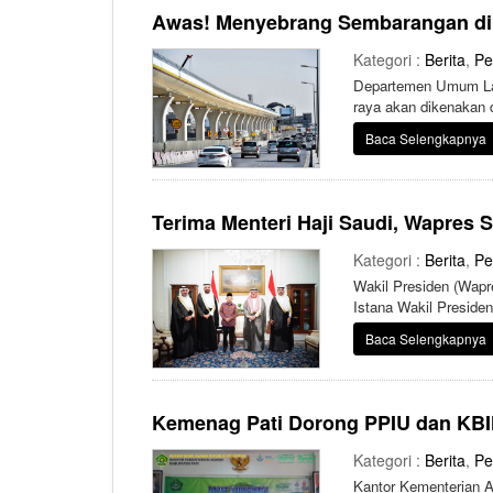
Awas! Menyebrang Sembarangan di J
Kategori :
Berita
,
Pe
Departemen Umum Lalu
raya akan dikenakan 
Baca Selengkapnya
Terima Menteri Haji Saudi, Wapres
Kategori :
Berita
,
Pe
Wakil Presiden (Wapr
Istana Wakil Preside
jemaah umrah dan haj
Baca Selengkapnya
Kemenag Pati Dorong PPIU dan KBI
Kategori :
Berita
,
Pe
Kantor Kementerian A