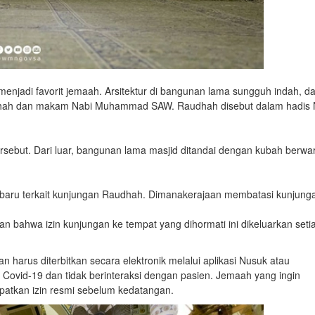
enjadi favorit jemaah. Arsitektur di bangunan lama sungguh indah, d
audhah dan makam Nabi Muhammad SAW. Raudhah disebut dalam hadis 
ersebut. Dari luar, bangunan lama masjid ditandai dengan kubah berwa
rbaru terkait kunjungan Raudhah. Dimanakerajaan membatasi kunjung
 bahwa izin kunjungan ke tempat yang dihormati ini dikeluarkan seti
harus diterbitkan secara elektronik melalui aplikasi Nusuk atau
 Covid-19 dan tidak berinteraksi dengan pasien. Jemaah yang ingin
atkan izin resmi sebelum kedatangan.