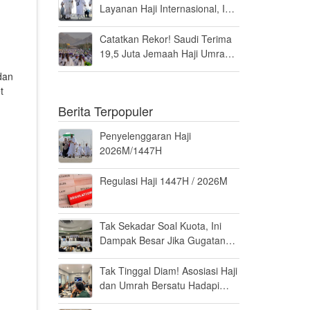
Layanan Haji Internasional, Ini
Penilaiannya
Catatkan Rekor! Saudi Terima
19,5 Juta Jemaah Haji Umrah
di Tahun 2025, Kepuasan
dan
Tembus 94 Persen
t
Berita Terpopuler
Penyelenggaran Haji
2026M/1447H
Regulasi Haji 1447H / 2026M
Tak Sekadar Soal Kuota, Ini
Dampak Besar Jika Gugatan
Haji Khusus Dikabulkan
Tak Tinggal Diam! Asosiasi Haji
dan Umrah Bersatu Hadapi
Gugatan Kuota Haji Khusus 8