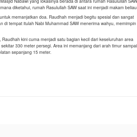
Masjid Nabawi yang lokasinya berada di antara rumah Rasulullah SA
ana diketahui, rumah Rasulullah SAW saat ini menjadi makam beliau
ab untuk memanjatkan doa. Raudhah menjadi begitu spesial dan sangat
taran di tempat itulah Nabi Muhammad SAW menerima wahyu, memimpin
Raudhah kini cuma menjadi satu bagian kecil dari keseluruhan area
 sekitar 330 meter persegi. Area ini memanjang dari arah timur sampai
elatan sepanjang 15 meter.