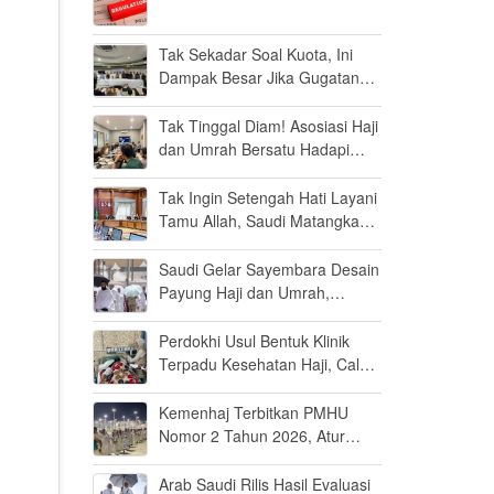
Tak Sekadar Soal Kuota, Ini
Dampak Besar Jika Gugatan
Haji Khusus Dikabulkan
Tak Tinggal Diam! Asosiasi Haji
dan Umrah Bersatu Hadapi
Gugatan Kuota Haji Khusus 8
Persen di MK
Tak Ingin Setengah Hati Layani
Tamu Allah, Saudi Matangkan
Layanan Umrah di Madinah
Saudi Gelar Sayembara Desain
Payung Haji dan Umrah,
Inovator Dunia Diajak Ikut
Berpartisipasi
Perdokhi Usul Bentuk Klinik
Terpadu Kesehatan Haji, Calon
Jamaah Disiapkan Tak Sekadar
Fit to Fly
Kemenhaj Terbitkan PMHU
Nomor 2 Tahun 2026, Atur
Standar Baru Usaha Haji dan
Umrah
Arab Saudi Rilis Hasil Evaluasi