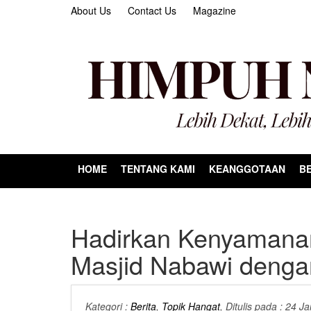
About Us
Contact Us
Magazine
HOME
TENTANG KAMI
KEANGGOTAAN
BE
Hadirkan Kenyamanan
Masjid Nabawi dengan
Kategori :
Berita
,
Topik Hangat
, Ditulis pada : 24 J