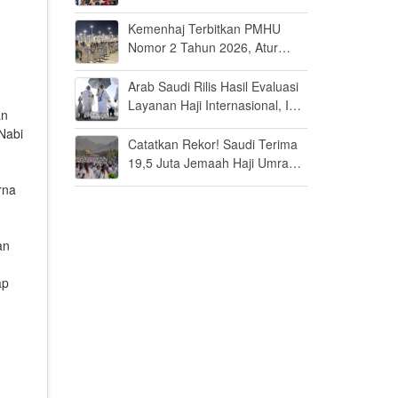
Jamaah Disiapkan Tak Sekadar
Fit to Fly
Kemenhaj Terbitkan PMHU
Nomor 2 Tahun 2026, Atur
Standar Baru Usaha Haji dan
Umrah
Arab Saudi Rilis Hasil Evaluasi
Layanan Haji Internasional, Ini
an
Penilaiannya
Nabi
Catatkan Rekor! Saudi Terima
19,5 Juta Jemaah Haji Umrah
di Tahun 2025, Kepuasan
rna
Tembus 94 Persen
an
ap