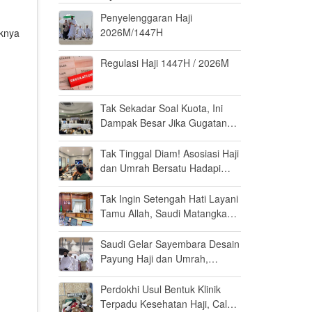
Penyelenggaran Haji
2026M/1447H
aknya
Regulasi Haji 1447H / 2026M
Tak Sekadar Soal Kuota, Ini
Dampak Besar Jika Gugatan
Haji Khusus Dikabulkan
Tak Tinggal Diam! Asosiasi Haji
dan Umrah Bersatu Hadapi
Gugatan Kuota Haji Khusus 8
Persen di MK
Tak Ingin Setengah Hati Layani
Tamu Allah, Saudi Matangkan
Layanan Umrah di Madinah
Saudi Gelar Sayembara Desain
Payung Haji dan Umrah,
Inovator Dunia Diajak Ikut
Berpartisipasi
Perdokhi Usul Bentuk Klinik
Terpadu Kesehatan Haji, Calon