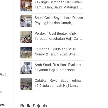
Persen di MK
Tak Ingin Setengah Hati Layani
Tamu Allah, Saudi Matangkan
Layanan Umrah di Madinah
Saudi Gelar Sayembara Desain
Payung Haji dan Umrah,
Inovator Dunia Diajak Ikut
Berpartisipasi
Perdokhi Usul Bentuk Klinik
Terpadu Kesehatan Haji, Calon
Jamaah Disiapkan Tak Sekadar
Fit to Fly
Kemenhaj Terbitkan PMHU
Nomor 2 Tahun 2026, Atur
Standar Baru Usaha Haji dan
Umrah
Arab Saudi Rilis Hasil Evaluasi
Layanan Haji Internasional, Ini
Saudi
Penilaiannya
Catatkan Rekor! Saudi Terima
19,5 Juta Jemaah Haji Umrah
di Tahun 2025, Kepuasan
an
Tembus 94 Persen
oses
Berita Sejenis