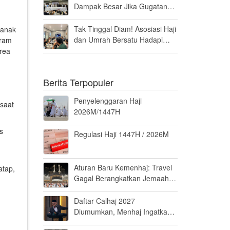
Dampak Besar Jika Gugatan
Haji Khusus Dikabulkan
Tak Tinggal Diam! Asosiasi Haji
-anak
dan Umrah Bersatu Hadapi
aram
Gugatan Kuota Haji Khusus 8
Area
Persen di MK
Berita Terpopuler
Penyelenggaran Haji
saat
2026M/1447H
s
Regulasi Haji 1447H / 2026M
Aturan Baru Kemenhaj: Travel
atap,
Gagal Berangkatkan Jemaah
Terancam Dicabut Izin
Daftar Calhaj 2027
Diumumkan, Menhaj Ingatkan
Jemaah Jaga Fisik dan Mental