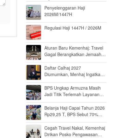
Penyelenggaran Haji
2026M/1447H
Regulasi Haji 1447H / 2026M
Aturan Baru Kemenhaj: Travel
Gagal Berangkatkan Jemaah
Terancam Dicabut Izin
Daftar Calhaj 2027
Diumumkan, Menhaj Ingatkan
Jemaah Jaga Fisik dan Mental
BPS Ungkap Armuzna Masih
Jadi Titik Terlemah Layanan
Haji 2026
Belanja Haji Capai Tahun 2026
Rp29,25 T, BPS Sebut 70%
Uangnya Mengalir ke Arab
Saudi
Cegah Travel Nakal, Kemenhaj
Dirikan Posko Pengawasan