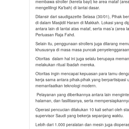
membawa stroller (kereta bayi) ke area mataf (area
mengelilingi Ka'bah) di lantai dasar.
Dilansir dari saudigazette Selasa (30/01), Pihak
di dalam Masjidil Haram di Makkah. Lokasi yang 
antara lain di lantai atas mataf, serta mas’a (are
Perluasan Raja Fahd.
Selain itu, penggunaan strollers juga dilarang mema
khususnya di masa masa puncak penyelenggaraa
Otoritas dalam hal ini juga selalu berupaya mem
melakukan ritual Ibadah mereka.
Otoritas ingin mencapai kepuasan para tamu dengan
kerja sama antara pihak-pihak yang berpartisipasi
memanfaatkan teknologi modern.
Pelayanan yang diberikannya antara lain menginten
halaman, dan fasilitasnya, serta mempersiapkann
Operasi pencucian dilakukan 10 kali sehari oleh sta
supervisor Saudi yang bekerja sepanjang waktu.
Lebih dari 1.000 peralatan dan mesin juga diopera