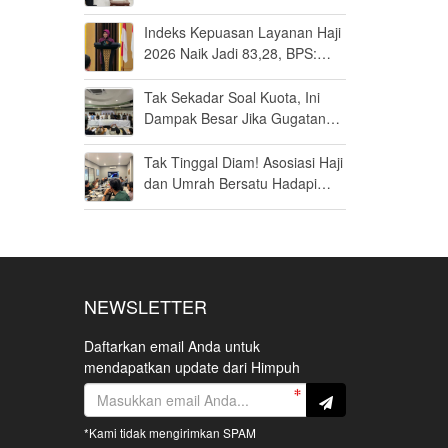
Umrah di Bandara Soetta
Indeks Kepuasan Layanan Haji
2026 Naik Jadi 83,28, BPS:
Masuk Kategori Memuaskan
Tak Sekadar Soal Kuota, Ini
Dampak Besar Jika Gugatan
Haji Khusus Dikabulkan
Tak Tinggal Diam! Asosiasi Haji
dan Umrah Bersatu Hadapi
Gugatan Kuota Haji Khusus 8
Persen di MK
NEWSLETTER
Daftarkan email Anda untuk
mendapatkan update dari Himpuh
*Kami tidak mengirimkan SPAM