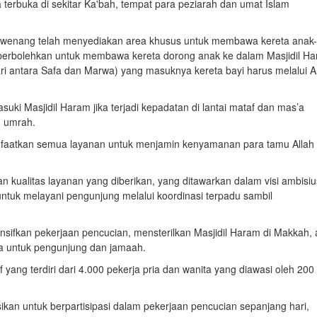
 terbuka di sekitar Ka'bah, tempat para peziarah dan umat Islam
 berwenang telah menyediakan area khusus untuk membawa kereta anak
diperbolehkan untuk membawa kereta dorong anak ke dalam Masjidil H
a lari antara Safa dan Marwa) yang masuknya kereta bayi harus melalui 
suki Masjidil Haram jika terjadi kepadatan di lantai mataf dan mas’a
n umrah.
anfaatkan semua layanan untuk menjamin kenyamanan para tamu Allah 
 kualitas layanan yang diberikan, yang ditawarkan dalam visi ambisiu
 untuk melayani pengunjung melalui koordinasi terpadu sambil
sifkan pekerjaan pencucian, mensterilkan Masjidil Haram di Makkah, 
ya untuk pengunjung dan jamaah.
f yang terdiri dari 4.000 pekerja pria dan wanita yang diawasi oleh 200
sikan untuk berpartisipasi dalam pekerjaan pencucian sepanjang hari,