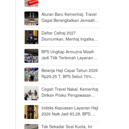
Aturan Baru Kemenhaj: Travel
Gagal Berangkatkan Jemaah
Terancam Dicabut Izin
Daftar Calhaj 2027
Diumumkan, Menhaj Ingatkan
Jemaah Jaga Fisik dan Mental
BPS Ungkap Armuzna Masih
Jadi Titik Terlemah Layanan
Haji 2026
Belanja Haji Capai Tahun 2026
Rp29,25 T, BPS Sebut 70%
Uangnya Mengalir ke Arab
Saudi
Cegah Travel Nakal, Kemenhaj
Dirikan Posko Pengawasan
Umrah di Bandara Soetta
Indeks Kepuasan Layanan Haji
2026 Naik Jadi 83,28, BPS:
Masuk Kategori Memuaskan
Tak Sekadar Soal Kuota, Ini