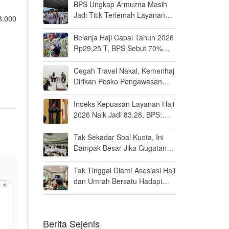
BPS Ungkap Armuzna Masih
Jadi Titik Terlemah Layanan
8.000
Haji 2026
Belanja Haji Capai Tahun 2026
Rp29,25 T, BPS Sebut 70%
Uangnya Mengalir ke Arab
Saudi
Cegah Travel Nakal, Kemenhaj
Dirikan Posko Pengawasan
Umrah di Bandara Soetta
Indeks Kepuasan Layanan Haji
2026 Naik Jadi 83,28, BPS:
Masuk Kategori Memuaskan
Tak Sekadar Soal Kuota, Ini
Dampak Besar Jika Gugatan
Haji Khusus Dikabulkan
Tak Tinggal Diam! Asosiasi Haji
dan Umrah Bersatu Hadapi
Gugatan Kuota Haji Khusus 8
Persen di MK
Berita Sejenis