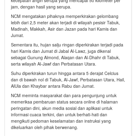
kecepatan angin serupa yang mencapai 50 kilometer per
jam, dengan hasil yang serupa.
NCM mengatakan pihaknya memperkirakan gelombang
lebih dari 2,5 meter akan terjadi di wilayah pesisir Tabuk,
Madinah, Makkah, Asir dan Jazan pada hari Kamis dan
Jumat.
Sementara itu, hujan salju ringan diperkirakan terjadi pada
hari Kamis dan Jumat di Jabal Al-Lawz, juga dikenal
sebagai Gunung Almond, Alaqan dan Al-Dhahr di Tabuk,
serta wilayah Al-Jawf dan Perbatasan Utara.
Suhu diperkirakan turun hingga antara 5 derajat Celcius
dan di bawah nol di Tabuk, Al-Jawf, Perbatasan Utara, Hail,
AlUla dan Khaybar antara Rabu dan Jumat.
NCM meminta masyarakat dan para pengunjung untuk
memeriksa pembaruan status secara online di halaman
peringatan dini, akun media sosial dan aplikasi untuk
informasi cuaca terkini, dan untuk berhati-hati dan
mengikuti pedoman keselamatan dan instruksi yang
dikeluarkan oleh pihak berwenang.