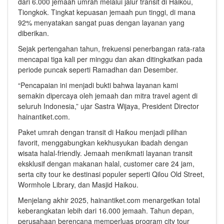
dari 6.000 jemaah umrah melalui jalur transit di Haikou,
Tiongkok. Tingkat kepuasan jemaah pun tinggi, di mana
92% menyatakan sangat puas dengan layanan yang
diberikan.
Sejak pertengahan tahun, frekuensi penerbangan rata-rata
mencapai tiga kali per minggu dan akan ditingkatkan pada
periode puncak seperti Ramadhan dan Desember.
“Pencapaian ini menjadi bukti bahwa layanan kami
semakin dipercaya oleh jemaah dan mitra travel agent di
seluruh Indonesia,” ujar Sastra Wijaya, President Director
hainantiket.com.
Paket umrah dengan transit di Haikou menjadi pilihan
favorit, menggabungkan kekhusyukan ibadah dengan
wisata halal-friendly. Jemaah menikmati layanan transit
eksklusif dengan makanan halal, customer care 24 jam,
serta city tour ke destinasi populer seperti Qilou Old Street,
Wormhole Library, dan Masjid Haikou.
Menjelang akhir 2025, hainantiket.com menargetkan total
keberangkatan lebih dari 16.000 jemaah. Tahun depan,
perusahaan berencana memperluas program city tour