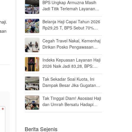
BPS Ungkap Armuzna Masih
Jadi Titik Terlemah Layanan
Haji 2026
Belanja Haji Capai Tahun 2026
aji.
Rp29,25 T, BPS Sebut 70%
asan
Uangnya Mengalir ke Arab
Saudi
Cegah Travel Nakal, Kemenhaj
Dirikan Posko Pengawasan
Umrah di Bandara Soetta
Indeks Kepuasan Layanan Haji
2026 Naik Jadi 83,28, BPS:
Masuk Kategori Memuaskan
Tak Sekadar Soal Kuota, Ini
Dampak Besar Jika Gugatan
Haji Khusus Dikabulkan
Tak Tinggal Diam! Asosiasi Haji
dan Umrah Bersatu Hadapi
Gugatan Kuota Haji Khusus 8
Persen di MK
Berita Sejenis