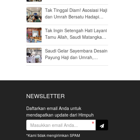
Haji Khusus Dikabulkan
Tak Tinggal Diam! Asosiasi Haji
dan Umrah Bersatu Hadapi
Gugatan Kuota Haji Khusus 8
Persen di MK
Tak Ingin Setengah Hati Layani
Tamu Allah, Saudi Matangkan
Layanan Umrah di Madinah
Saudi Gelar Sayembara Desain
Payung Haji dan Umrah,
Inovator Dunia Diajak Ikut
Berpartisipasi
NEWSLETTER
Daftarkan email Anda untuk
mendapatkan update dari Himpuh
*Kami tidak mengirimkan SPAM