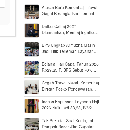
Aturan Baru Kemenhaj: Travel
Gagal Berangkatkan Jemaah
Terancam Dicabut Izin
Daftar Calhaj 2027
Diumumkan, Menhaj Ingatkan
Jemaah Jaga Fisik dan Mental
BPS Ungkap Armuzna Masih
Jadi Titik Terlemah Layanan
Haji 2026
Belanja Haji Capai Tahun 2026
Rp29,25 T, BPS Sebut 70%
Uangnya Mengalir ke Arab
Saudi
Cegah Travel Nakal, Kemenhaj
Dirikan Posko Pengawasan
Umrah di Bandara Soetta
Indeks Kepuasan Layanan Haji
2026 Naik Jadi 83,28, BPS:
Masuk Kategori Memuaskan
Tak Sekadar Soal Kuota, Ini
Dampak Besar Jika Gugatan