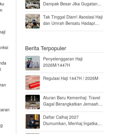
Dampak Besar Jika Gugatan
aku
Haji Khusus Dikabulkan
am
Tak Tinggal Diam! Asosiasi Haji
dan Umrah Bersatu Hadapi
Gugatan Kuota Haji Khusus 8
aji
Persen di MK
Berita Terpopuler
nksi
Penyelenggaran Haji
enda
2026M/1447H
i
Regulasi Haji 1447H / 2026M
ran
Aturan Baru Kemenhaj: Travel
Gagal Berangkatkan Jemaah
caran
Terancam Dicabut Izin
Daftar Calhaj 2027
Diumumkan, Menhaj Ingatkan
ng
Jemaah Jaga Fisik dan Mental