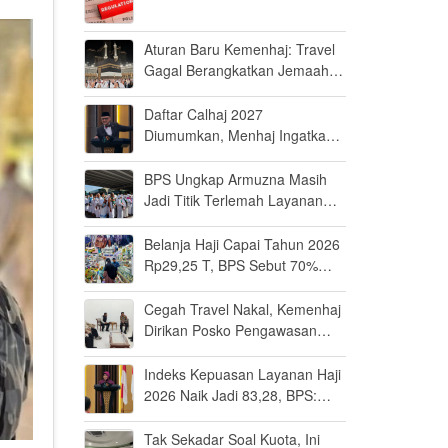
Aturan Baru Kemenhaj: Travel
Gagal Berangkatkan Jemaah
Terancam Dicabut Izin
Daftar Calhaj 2027
Diumumkan, Menhaj Ingatkan
Jemaah Jaga Fisik dan Mental
BPS Ungkap Armuzna Masih
Jadi Titik Terlemah Layanan
Haji 2026
Belanja Haji Capai Tahun 2026
Rp29,25 T, BPS Sebut 70%
Uangnya Mengalir ke Arab
Saudi
Cegah Travel Nakal, Kemenhaj
Dirikan Posko Pengawasan
Umrah di Bandara Soetta
Indeks Kepuasan Layanan Haji
2026 Naik Jadi 83,28, BPS:
Masuk Kategori Memuaskan
Tak Sekadar Soal Kuota, Ini