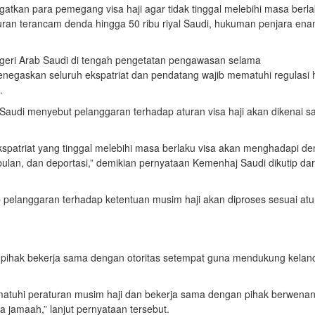
tkan para pemegang visa haji agar tidak tinggal melebihi masa berl
uran terancam denda hingga 50 ribu riyal Saudi, hukuman penjara en
geri Arab Saudi di tengah pengetatan pengawasan selama
negaskan seluruh ekspatriat dan pendatang wajib mematuhi regulasi h
.
audi menyebut pelanggaran terhadap aturan visa haji akan dikenai sa
atriat yang tinggal melebihi masa berlaku visa akan menghadapi d
an, dan deportasi,” demikian pernyataan Kemenhaj Saudi dikutip dar
 pelanggaran terhadap ketentuan musim haji akan diproses sesuai atu
 pihak bekerja sama dengan otoritas setempat guna mendukung kelan
atuhi peraturan musim haji dan bekerja sama dengan pihak berwena
jamaah,” lanjut pernyataan tersebut.