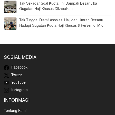
Tak Sekadar Soal Kuota, Ini Dampak Besar Jika
Gugatan Haji Khusus Dikabulkan
Tak Tinggal Diam! Asosiasi Haji dan Umrah Bersatu
Hadapi Gugatan Kuota Haji Khusus 8 Persen di MK
SOSIAL MEDIA
Facebook
Twitter
YouTube
Instagram
INFORMASI
Tentang Kami