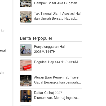
Dampak Besar Jika Gugatan
Haji Khusus Dikabulkan
Tak Tinggal Diam! Asosiasi Haji
dan Umrah Bersatu Hadapi
Gugatan Kuota Haji Khusus 8
Persen di MK
 ke
Berita Terpopuler
Penyelenggaran Haji
agai
2026M/1447H
Regulasi Haji 1447H / 2026M
sim
Aturan Baru Kemenhaj: Travel
Gagal Berangkatkan Jemaah
Terancam Dicabut Izin
Daftar Calhaj 2027
Diumumkan, Menhaj Ingatkan
Jemaah Jaga Fisik dan Mental