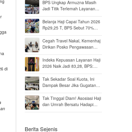
ang
BPS Ungkap Armuzna Masih
Jadi Titik Terlemah Layanan
Haji 2026
r
Belanja Haji Capai Tahun 2026
Rp29,25 T, BPS Sebut 70%
ngga
Uangnya Mengalir ke Arab
Saudi
Cegah Travel Nakal, Kemenhaj
Dirikan Posko Pengawasan
Umrah di Bandara Soetta
una
Indeks Kepuasan Layanan Haji
2026 Naik Jadi 83,28, BPS:
26 di
Masuk Kategori Memuaskan
Tak Sekadar Soal Kuota, Ini
Dampak Besar Jika Gugatan
Haji Khusus Dikabulkan
Tak Tinggal Diam! Asosiasi Haji
a
dan Umrah Bersatu Hadapi
man
Gugatan Kuota Haji Khusus 8
Persen di MK
Berita Sejenis