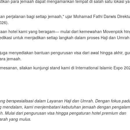
ikan para jemaah dapat mengamankan tempat di salah satu lokasi y
an perjalanan bagi setiap jemaah," ujar Mohamad Fathi Darwis Direktu
026).
traan hotel kami yang beragam— mulai dari kemewahan Movenpick hi
ikasi untuk menjadikan setiap langkah dalam proses Haji dan Umrah
.
 juga menyediakan bantuan pengurusan visa dari awal hingga akhir, g
ara jemaah.
mesanan, silakan kunjungi stand kami di International Islamic Expo 20
ang berspesialisasi dalam Layanan Haji dan Umrah. Dengan fokus pad
ang mendalam, kami menjembatani kebutuhan jemaah dengan pengala
ah. Mulai dari pengurusan visa hingga pengaturan hotel premium dan
arah yang mulus.