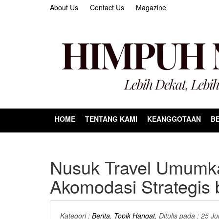
About Us
Contact Us
Magazine
HOME
TENTANG KAMI
KEANGGOTAAN
BE
Nusuk Travel Umumkan
Akomodasi Strategis
Kategori :
Berita
,
Topik Hangat
, Ditulis pada : 25 J