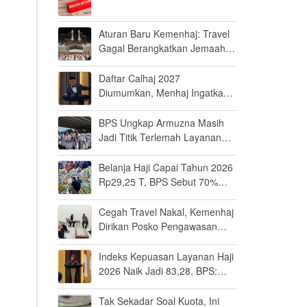
Aturan Baru Kemenhaj: Travel
Gagal Berangkatkan Jemaah
Terancam Dicabut Izin
Daftar Calhaj 2027
Diumumkan, Menhaj Ingatkan
Jemaah Jaga Fisik dan Mental
BPS Ungkap Armuzna Masih
Jadi Titik Terlemah Layanan
Haji 2026
Belanja Haji Capai Tahun 2026
Rp29,25 T, BPS Sebut 70%
Uangnya Mengalir ke Arab
Saudi
Cegah Travel Nakal, Kemenhaj
Dirikan Posko Pengawasan
Umrah di Bandara Soetta
Indeks Kepuasan Layanan Haji
2026 Naik Jadi 83,28, BPS:
Masuk Kategori Memuaskan
Tak Sekadar Soal Kuota, Ini