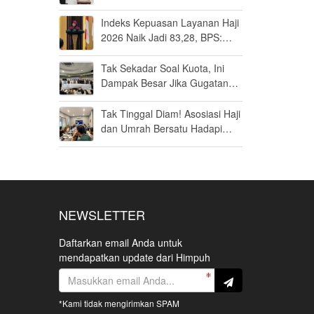
Umrah di Bandara Soetta
Indeks Kepuasan Layanan Haji
2026 Naik Jadi 83,28, BPS:
Masuk Kategori Memuaskan
Tak Sekadar Soal Kuota, Ini
Dampak Besar Jika Gugatan
Haji Khusus Dikabulkan
Tak Tinggal Diam! Asosiasi Haji
dan Umrah Bersatu Hadapi
Gugatan Kuota Haji Khusus 8
Persen di MK
NEWSLETTER
Daftarkan email Anda untuk
mendapatkan update dari Himpuh
*Kami tidak mengirimkan SPAM