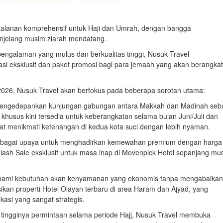
erjalanan komprehensif untuk Haji dan Umrah, dengan bangga
jelang musim ziarah mendatang.
engalaman yang mulus dan berkualitas tinggi, Nusuk Travel
 eksklusif dan paket promosi bagi para jemaah yang akan berangkat
 2026, Nusuk Travel akan berfokus pada beberapa sorotan utama:
mengedepankan kunjungan gabungan antara Makkah dan Madinah seb
t khusus kini tersedia untuk keberangkatan selama bulan Juni/Juli dan
t menikmati ketenangan di kedua kota suci dengan lebih nyaman.
ebagai upaya untuk menghadirkan kemewahan premium dengan harga
Flash Sale eksklusif untuk masa inap di Movenpick Hotel sepanjang mu
ami kebutuhan akan kenyamanan yang ekonomis tanpa mengabaikan
an properti Hotel Olayan terbaru di area Haram dan Ajyad, yang
asi yang sangat strategis.
tingginya permintaan selama periode Hajj, Nusuk Travel membuka