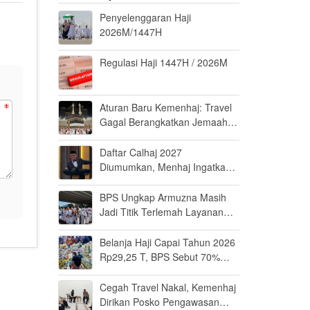
Penyelenggaran Haji
2026M/1447H
Regulasi Haji 1447H / 2026M
Aturan Baru Kemenhaj: Travel
Gagal Berangkatkan Jemaah
Terancam Dicabut Izin
Daftar Calhaj 2027
Diumumkan, Menhaj Ingatkan
Jemaah Jaga Fisik dan Mental
BPS Ungkap Armuzna Masih
Jadi Titik Terlemah Layanan
Haji 2026
Belanja Haji Capai Tahun 2026
Rp29,25 T, BPS Sebut 70%
Uangnya Mengalir ke Arab
Saudi
Cegah Travel Nakal, Kemenhaj
Dirikan Posko Pengawasan