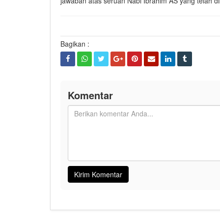
jawaban atas seruan Nabi Ibrahim AS yang telah d
Bagikan :
Komentar