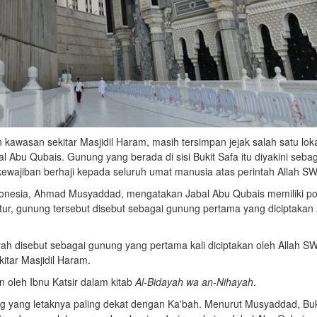
 kawasan sekitar
Masjidil Haram
, masih tersimpan jejak salah satu lok
al Abu Qubais
. Gunung yang berada di sisi
Bukit Safa
itu diyakini seba
ewajiban berhaji kepada seluruh umat manusia atas perintah Allah SW
donesia, Ahmad Musyaddad, mengatakan Jabal Abu Qubais memiliki po
atur, gunung tersebut disebut sebagai gunung pertama yang diciptakan 
ah disebut sebagai gunung yang pertama kali diciptakan oleh Allah SW
itar Masjidil Haram.
an oleh
Ibnu Katsir
dalam kitab
Al-Bidayah wa an-Nihayah
.
ung yang letaknya paling dekat dengan Ka'bah. Menurut Musyaddad, Buk