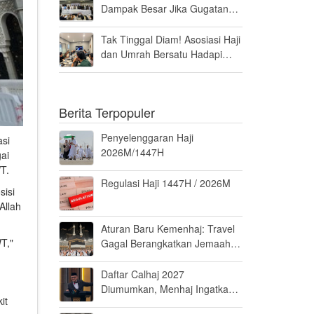
Dampak Besar Jika Gugatan
Haji Khusus Dikabulkan
Tak Tinggal Diam! Asosiasi Haji
dan Umrah Bersatu Hadapi
Gugatan Kuota Haji Khusus 8
Persen di MK
Berita Terpopuler
Penyelenggaran Haji
asi
2026M/1447H
gai
T.
Regulasi Haji 1447H / 2026M
sisi
Allah
Aturan Baru Kemenhaj: Travel
T,"
Gagal Berangkatkan Jemaah
Terancam Dicabut Izin
Daftar Calhaj 2027
Diumumkan, Menhaj Ingatkan
it
Jemaah Jaga Fisik dan Mental