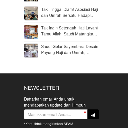
Haji Khusus Dikabulkan
Tak Tinggal Diam! Asosiasi Haji
dan Umrah Bersatu Hadapi
Gugatan Kuota Haji Khusus 8
Persen di MK
Tak Ingin Setengah Hati Layani
Tamu Allah, Saudi Matangkan
Layanan Umrah di Madinah
Saudi Gelar Sayembara Desain
Payung Haji dan Umrah,
Inovator Dunia Diajak Ikut
Berpartisipasi
NEWSLETTER
Daftarkan email Anda untuk
mendapatkan update dari Himpuh
*Kami tidak mengirimkan SPAM