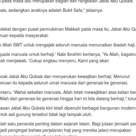
a'i pada masa lalu merupakan bagian dari rangkaian Jabal Abu Qubais.
is, sedangkan anaknya adalah Bukit Safa," jelasnya.
an dekat dengan pusat permukiman Makkah pada masa itu, Jabal Abu Q
eruan kepada masyarakat.
ah Allah SWT untuk mengajak seluruh manusia menunaikan ibadah haji.
pada manusia untuk berhaji.' Nabi Ibrahim bertanya, 'Ya Allah, bagai
llah menjawab, 'Cukup engkau menyeru, Kami yang akan
puncak Jabal Abu Qubais dan menyerukan kewajiban berhaji. Menurut
uan itu kepada seluruh umat manusia dari generasi ke generasi.
rseru, 'Wahai sekalian manusia, Allah telah mewajibkan atas kalian ber
lah dari generasi ke generasi hingga hari ini kita datang berhaji," tutu
san Jabal Abu Qubais kini telah dipenuhi berbagai bangunan modern
tuk asli gunung tersebut tidak lagi tampak utuh.
alah satu penanda penting dalam sejarah Islam. Bagi jutaan jemaah ya
njadi pengingat bahwa perjalanan haji yang mereka jalani merupakan