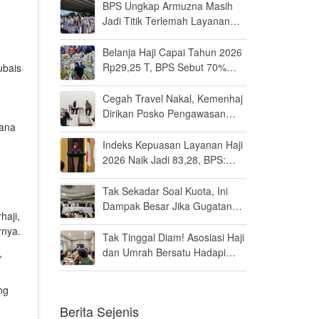
BPS Ungkap Armuzna Masih
Jadi Titik Terlemah Layanan
Haji 2026
Belanja Haji Capai Tahun 2026
Rp29,25 T, BPS Sebut 70%
ubais
Uangnya Mengalir ke Arab
Saudi
Cegah Travel Nakal, Kemenhaj
Dirikan Posko Pengawasan
mana
Umrah di Bandara Soetta
Indeks Kepuasan Layanan Haji
2026 Naik Jadi 83,28, BPS:
Masuk Kategori Memuaskan
Tak Sekadar Soal Kuota, Ini
Dampak Besar Jika Gugatan
haji,
Haji Khusus Dikabulkan
rnya.
Tak Tinggal Diam! Asosiasi Haji
dan Umrah Bersatu Hadapi
,
Gugatan Kuota Haji Khusus 8
Persen di MK
ng
Berita Sejenis