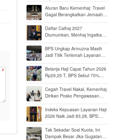
Aturan Baru Kemenhaj: Travel
Gagal Berangkatkan Jemaah
Terancam Dicabut Izin
Daftar Calhaj 2027
Diumumkan, Menhaj Ingatkan
Jemaah Jaga Fisik dan Mental
BPS Ungkap Armuzna Masih
Jadi Titik Terlemah Layanan
Haji 2026
Belanja Haji Capai Tahun 2026
Rp29,25 T, BPS Sebut 70%
Uangnya Mengalir ke Arab
Saudi
Cegah Travel Nakal, Kemenhaj
Dirikan Posko Pengawasan
Umrah di Bandara Soetta
Indeks Kepuasan Layanan Haji
2026 Naik Jadi 83,28, BPS:
Masuk Kategori Memuaskan
Tak Sekadar Soal Kuota, Ini
Dampak Besar Jika Gugatan