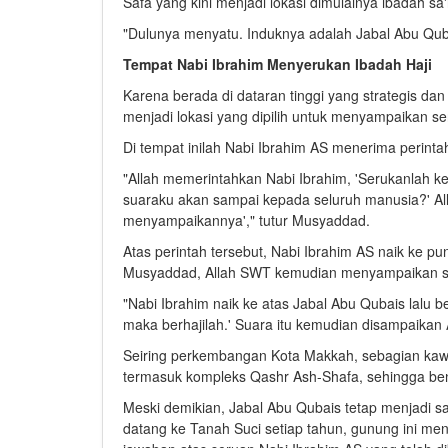
Safa yang kini menjadi lokasi dimulainya ibadah s
"Dulunya menyatu. Induknya adalah Jabal Abu Quba
Tempat Nabi Ibrahim Menyerukan Ibadah Haji
Karena berada di dataran tinggi yang strategis d
menjadi lokasi yang dipilih untuk menyampaikan s
Di tempat inilah Nabi Ibrahim AS menerima perint
"Allah memerintahkan Nabi Ibrahim, 'Serukanlah ke
suaraku akan sampai kepada seluruh manusia?' A
menyampaikannya'," tutur Musyaddad.
Atas perintah tersebut, Nabi Ibrahim AS naik ke 
Musyaddad, Allah SWT kemudian menyampaikan ser
"Nabi Ibrahim naik ke atas Jabal Abu Qubais lalu be
maka berhajilah.' Suara itu kemudian disampaikan Al
Seiring perkembangan Kota Makkah, sebagian kawa
termasuk kompleks
Qashr Ash-Shafa
, sehingga ben
Meski demikian, Jabal Abu Qubais tetap menjadi s
datang ke Tanah Suci setiap tahun, gunung ini me