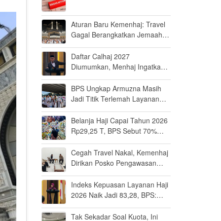
Aturan Baru Kemenhaj: Travel
Gagal Berangkatkan Jemaah
Terancam Dicabut Izin
Daftar Calhaj 2027
Diumumkan, Menhaj Ingatkan
Jemaah Jaga Fisik dan Mental
BPS Ungkap Armuzna Masih
Jadi Titik Terlemah Layanan
Haji 2026
Belanja Haji Capai Tahun 2026
Rp29,25 T, BPS Sebut 70%
Uangnya Mengalir ke Arab
Saudi
Cegah Travel Nakal, Kemenhaj
Dirikan Posko Pengawasan
Umrah di Bandara Soetta
Indeks Kepuasan Layanan Haji
2026 Naik Jadi 83,28, BPS:
Masuk Kategori Memuaskan
Tak Sekadar Soal Kuota, Ini