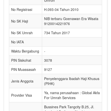
Umroh
No Registrasi
H.093-04 Tahun 2010
NIB terbaru Goenawan Era Wisata
No SK Haji
9120014221976
No SK Umrah
734 Tahun 2017
No IATA
Waktu Bergabung
-
PIN Siskohat
3078
PIN Muassasah
9127
Penyelenggara Ibadah Haji Khusus
Jenis Anggota
(PIHK)
Ya, nama perusahaan : Global Akfa
Provider Visa
For Umrah Services
Bussines Park Tangcity B.25, Jl.