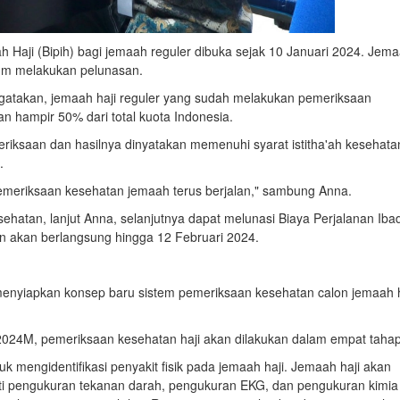
Haji (Bipih) bagi jemaah reguler dibuka sejak 10 Januari 2024. Jem
lum melakukan pelunasan.
atakan, jemaah haji reguler yang sudah melakukan pemeriksaan
n hampir 50% dari total kuota Indonesia.
ksaan dan hasilnya dinyatakan memenuhi syarat istitha'ah kesehata
.
pemeriksaan kesehatan jemaah terus berjalan," sambung Anna.
ehatan, lanjut Anna, selanjutnya dapat melunasi Biaya Perjalanan Iba
an akan berlangsung hingga 12 Februari 2024.
menyiapkan konsep baru sistem pemeriksaan kesehatan calon jemaah h
024M, pemeriksaan kesehatan haji akan dilakukan dalam empat tahap
 mengidentifikasi penyakit fisik pada jemaah haji. Jemaah haji akan
ti pengukuran tekanan darah, pengukuran EKG, dan pengukuran kimia