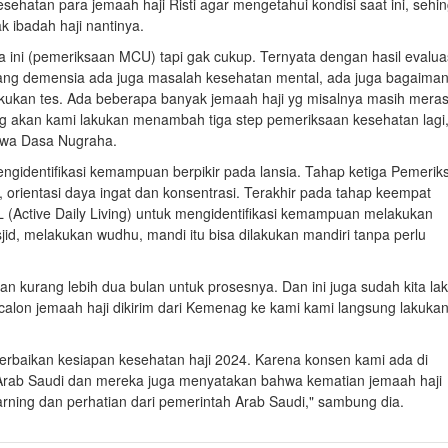
ehatan para jemaah haji Risti agar mengetahui kondisi saat ini, sehi
k ibadah haji nantinya.
 ini (pemeriksaan MCU) tapi gak cukup. Ternyata dengan hasil evalua
yang demensia ada juga masalah kesehatan mental, ada juga bagaiman
akukan tes. Ada beberapa banyak jemaah haji yg misalnya masih mera
yg akan kami lakukan menambah tiga step pemeriksaan kesehatan lagi,
awa Dasa Nugraha.
ngidentifikasi kemampuan berpikir pada lansia. Tahap ketiga Pemerik
 orientasi daya ingat dan konsentrasi. Terakhir pada tahap keempat
(Active Daily Living) untuk mengidentifikasi kemampuan melakukan
esjid, melakukan wudhu, mandi itu bisa dilakukan mandiri tanpa perlu
n kurang lebih dua bulan untuk prosesnya. Dan ini juga sudah kita la
calon jemaah haji dikirim dari Kemenag ke kami kami langsung lakuka
 perbaikan kesiapan kesehatan haji 2024. Karena konsen kami ada di
 Arab Saudi dan mereka juga menyatakan bahwa kematian jemaah haji
 warning dan perhatian dari pemerintah Arab Saudi," sambung dia.