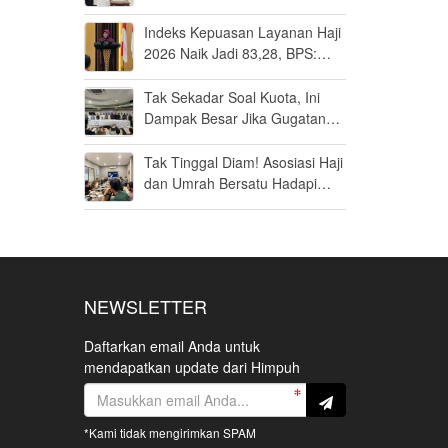
Umrah di Bandara Soetta
Indeks Kepuasan Layanan Haji
2026 Naik Jadi 83,28, BPS:
Masuk Kategori Memuaskan
Tak Sekadar Soal Kuota, Ini
Dampak Besar Jika Gugatan
Haji Khusus Dikabulkan
Tak Tinggal Diam! Asosiasi Haji
dan Umrah Bersatu Hadapi
Gugatan Kuota Haji Khusus 8
Persen di MK
NEWSLETTER
Daftarkan email Anda untuk
mendapatkan update dari Himpuh
*Kami tidak mengirimkan SPAM