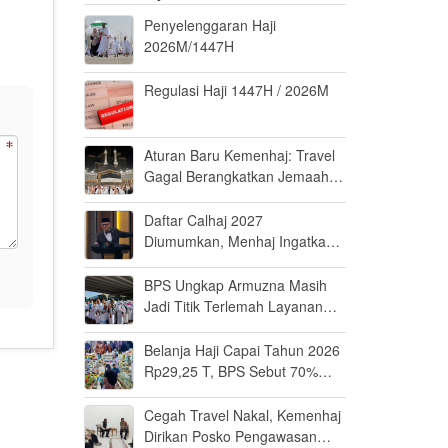
Penyelenggaran Haji
2026M/1447H
Regulasi Haji 1447H / 2026M
Aturan Baru Kemenhaj: Travel
Gagal Berangkatkan Jemaah
Terancam Dicabut Izin
Daftar Calhaj 2027
Diumumkan, Menhaj Ingatkan
Jemaah Jaga Fisik dan Mental
BPS Ungkap Armuzna Masih
Jadi Titik Terlemah Layanan
Haji 2026
Belanja Haji Capai Tahun 2026
Rp29,25 T, BPS Sebut 70%
Uangnya Mengalir ke Arab
Saudi
Cegah Travel Nakal, Kemenhaj
Dirikan Posko Pengawasan