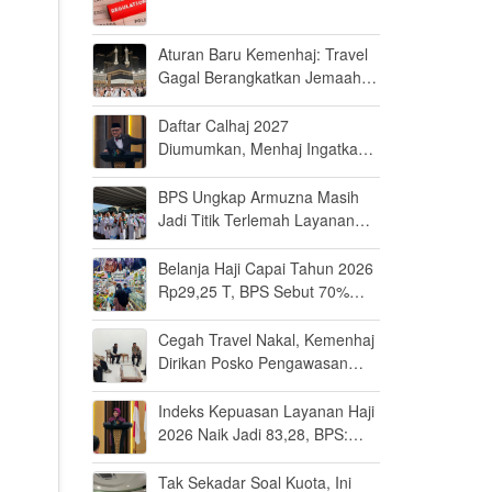
Aturan Baru Kemenhaj: Travel
Gagal Berangkatkan Jemaah
Terancam Dicabut Izin
Daftar Calhaj 2027
Diumumkan, Menhaj Ingatkan
Jemaah Jaga Fisik dan Mental
BPS Ungkap Armuzna Masih
Jadi Titik Terlemah Layanan
Haji 2026
Belanja Haji Capai Tahun 2026
Rp29,25 T, BPS Sebut 70%
Uangnya Mengalir ke Arab
Saudi
Cegah Travel Nakal, Kemenhaj
Dirikan Posko Pengawasan
Umrah di Bandara Soetta
Indeks Kepuasan Layanan Haji
2026 Naik Jadi 83,28, BPS:
Masuk Kategori Memuaskan
Tak Sekadar Soal Kuota, Ini