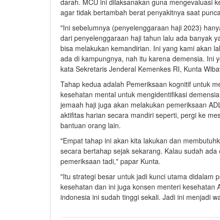
darah. MCU ini dilaksanakan guna mengevaluasi kes
agar tidak bertambah berat penyakitnya saat punca
"Ini sebelumnya (penyelenggaraan haji 2023) hanya
dari penyelenggaraan haji tahun lalu ada banyak 
bisa melakukan kemandirian. Ini yang kami akan l
ada di kampungnya, nah itu karena demensia. Ini 
kata Sekretaris Jenderal Kemenkes RI, Kunta Wib
Tahap kedua adalah Pemeriksaan kognitif untuk me
kesehatan mental untuk mengidentifikasi demensia,
jemaah haji juga akan melakukan pemeriksaan ADL 
aktifitas harian secara mandiri seperti, pergi ke m
bantuan orang lain.
"Empat tahap ini akan kita lakukan dan membutuhka
secara bertahap sejak sekarang. Kalau sudah ada 
pemeriksaan tadi," papar Kunta.
"Itu strategi besar untuk jadi kunci utama didalam
kesehatan dan ini juga konsen menteri kesehatan
indonesia ini sudah tinggi sekali. Jadi ini menjadi