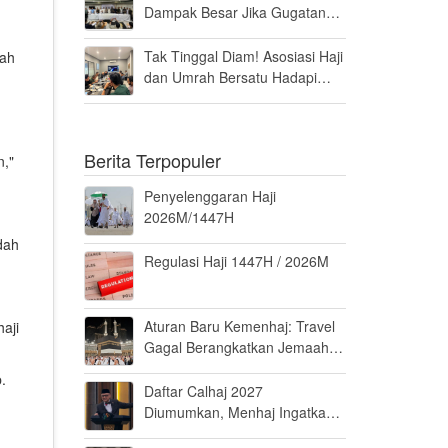
Dampak Besar Jika Gugatan
Haji Khusus Dikabulkan
Tak Tinggal Diam! Asosiasi Haji
aah
dan Umrah Bersatu Hadapi
Gugatan Kuota Haji Khusus 8
Persen di MK
Berita Terpopuler
n,"
Penyelenggaran Haji
2026M/1447H
dah
Regulasi Haji 1447H / 2026M
Aturan Baru Kemenhaj: Travel
aji
Gagal Berangkatkan Jemaah
Terancam Dicabut Izin
.
Daftar Calhaj 2027
Diumumkan, Menhaj Ingatkan
Jemaah Jaga Fisik dan Mental