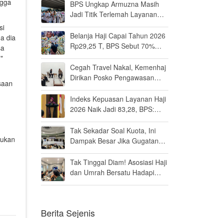
ngga
BPS Ungkap Armuzna Masih
Jadi Titik Terlemah Layanan
Haji 2026
si
Belanja Haji Capai Tahun 2026
a dia
Rp29,25 T, BPS Sebut 70%
sa
Uangnya Mengalir ke Arab
"
Saudi
Cegah Travel Nakal, Kemenhaj
Dirikan Posko Pengawasan
saan
Umrah di Bandara Soetta
Indeks Kepuasan Layanan Haji
2026 Naik Jadi 83,28, BPS:
Masuk Kategori Memuaskan
Tak Sekadar Soal Kuota, Ini
kukan
Dampak Besar Jika Gugatan
n
Haji Khusus Dikabulkan
Tak Tinggal Diam! Asosiasi Haji
dan Umrah Bersatu Hadapi
Gugatan Kuota Haji Khusus 8
Persen di MK
Berita Sejenis