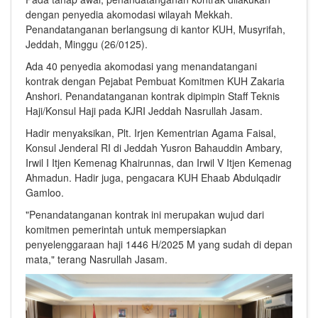
dengan penyedia akomodasi wilayah Mekkah.
Penandatanganan berlangsung di kantor KUH, Musyrifah,
Jeddah, Minggu (26/0125).
Ada 40 penyedia akomodasi yang menandatangani
kontrak dengan Pejabat Pembuat Komitmen KUH Zakaria
Anshori. Penandatanganan kontrak dipimpin Staff Teknis
Haji/Konsul Haji pada KJRI Jeddah Nasrullah Jasam.
Hadir menyaksikan, Plt. Irjen Kementrian Agama Faisal,
Konsul Jenderal RI di Jeddah Yusron Bahauddin Ambary,
Irwil I Itjen Kemenag Khairunnas, dan Irwil V Itjen Kemenag
Ahmadun. Hadir juga, pengacara KUH Ehaab Abdulqadir
Gamloo.
"Penandatanganan kontrak ini merupakan wujud dari
komitmen pemerintah untuk mempersiapkan
penyelenggaraan haji 1446 H/2025 M yang sudah di depan
mata," terang Nasrullah Jasam.