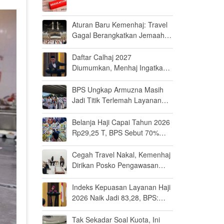
Aturan Baru Kemenhaj: Travel
Gagal Berangkatkan Jemaah
Terancam Dicabut Izin
Daftar Calhaj 2027
Diumumkan, Menhaj Ingatkan
Jemaah Jaga Fisik dan Mental
BPS Ungkap Armuzna Masih
Jadi Titik Terlemah Layanan
Haji 2026
Belanja Haji Capai Tahun 2026
Rp29,25 T, BPS Sebut 70%
Uangnya Mengalir ke Arab
Saudi
Cegah Travel Nakal, Kemenhaj
Dirikan Posko Pengawasan
Umrah di Bandara Soetta
Indeks Kepuasan Layanan Haji
2026 Naik Jadi 83,28, BPS:
Masuk Kategori Memuaskan
Tak Sekadar Soal Kuota, Ini