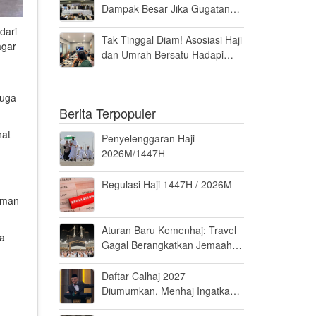
Dampak Besar Jika Gugatan
Haji Khusus Dikabulkan
dari
Tak Tinggal Diam! Asosiasi Haji
agar
dan Umrah Bersatu Hadapi
Gugatan Kuota Haji Khusus 8
Persen di MK
juga
Berita Terpopuler
hat
Penyelenggaran Haji
2026M/1447H
Regulasi Haji 1447H / 2026M
laman
Aturan Baru Kemenhaj: Travel
ma
Gagal Berangkatkan Jemaah
Terancam Dicabut Izin
Daftar Calhaj 2027
Diumumkan, Menhaj Ingatkan
Jemaah Jaga Fisik dan Mental