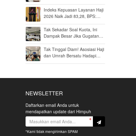
Umrah di Bandara Soetta
Indeks Kepuasan Layanan Haji
2026 Naik Jadi 83,28, BPS:
Masuk Kategori Memuaskan
Tak Sekadar Soal Kuota, Ini
Dampak Besar Jika Gugatan
Haji Khusus Dikabulkan
Tak Tinggal Diam! Asosiasi Haji
dan Umrah Bersatu Hadapi
Gugatan Kuota Haji Khusus 8
Persen di MK
NEWSLETTER
Daftarkan email Anda untuk
mendapatkan update dari Himpuh
*Kami tidak mengirimkan SPAM