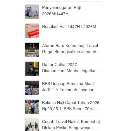
Penyelenggaran Haji
2026M/1447H
Regulasi Haji 1447H / 2026M
Aturan Baru Kemenhaj: Travel
Gagal Berangkatkan Jemaah
Terancam Dicabut Izin
Daftar Calhaj 2027
Diumumkan, Menhaj Ingatkan
Jemaah Jaga Fisik dan Mental
BPS Ungkap Armuzna Masih
Jadi Titik Terlemah Layanan
Haji 2026
Belanja Haji Capai Tahun 2026
Rp29,25 T, BPS Sebut 70%
Uangnya Mengalir ke Arab
Saudi
Cegah Travel Nakal, Kemenhaj
Dirikan Posko Pengawasan