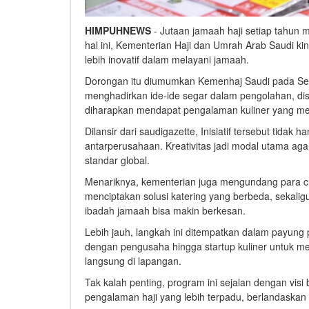
HIMPUHNEWS
- Jutaan jamaah haji setiap tahun
hal ini, Kementerian Haji dan Umrah Arab Saudi 
lebih inovatif dalam melayani jamaah.
Dorongan itu diumumkan Kemenhaj Saudi pada Seni
menghadirkan ide-ide segar dalam pengolahan, di
diharapkan mendapat pengalaman kuliner yang m
Dilansir dari saudigazette, Inisiatif tersebut tida
antarperusahaan. Kreativitas jadi modal utama agar
standar global.
Menariknya, kementerian juga mengundang para ch
menciptakan solusi katering yang berbeda, sekalig
ibadah jamaah bisa makin berkesan.
Lebih jauh, langkah ini ditempatkan dalam payung 
dengan pengusaha hingga startup kuliner untuk me
langsung di lapangan.
Tak kalah penting, program ini sejalan dengan vis
pengalaman haji yang lebih terpadu, berlandaskan k