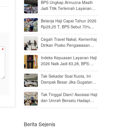
BPS Ungkap Armuzna Masih
Jadi Titik Terlemah Layanan
Haji 2026
Belanja Haji Capai Tahun 2026
Rp29,25 T, BPS Sebut 70%
Uangnya Mengalir ke Arab
Saudi
Cegah Travel Nakal, Kemenhaj
Dirikan Posko Pengawasan
Umrah di Bandara Soetta
Indeks Kepuasan Layanan Haji
2026 Naik Jadi 83,28, BPS:
Masuk Kategori Memuaskan
Tak Sekadar Soal Kuota, Ini
Dampak Besar Jika Gugatan
Haji Khusus Dikabulkan
Tak Tinggal Diam! Asosiasi Haji
dan Umrah Bersatu Hadapi
Gugatan Kuota Haji Khusus 8
Persen di MK
Berita Sejenis