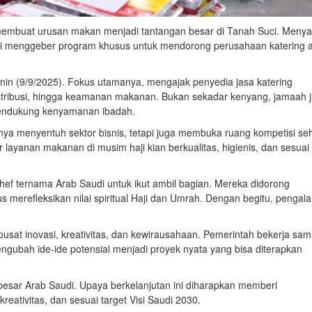
 membuat urusan makan menjadi tantangan besar di Tanah Suci. Menya
kini menggeber program khusus untuk mendorong perusahaan katering 
n (9/9/2025). Fokus utamanya, mengajak penyedia jasa katering
stribusi, hingga keamanan makanan. Bukan sekadar kenyang, jamaah 
endukung kenyamanan ibadah.
k hanya menyentuh sektor bisnis, tetapi juga membuka ruang kompetisi se
 layanan makanan di musim haji kian berkualitas, higienis, dan sesuai
ef ternama Arab Saudi untuk ikut ambil bagian. Mereka didorong
us merefleksikan nilai spiritual Haji dan Umrah. Dengan begitu, penga
pusat inovasi, kreativitas, dan kewirausahaan. Pemerintah bekerja sa
ngubah ide-ide potensial menjadi proyek nyata yang bisa diterapkan
i besar Arab Saudi. Upaya berkelanjutan ini diharapkan memberi
reativitas, dan sesuai target Visi Saudi 2030.