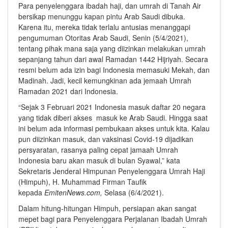
Para penyelenggara ibadah haji, dan umrah di Tanah Air
bersikap menunggu kapan pintu Arab Saudi dibuka.
Karena itu, mereka tidak terlalu antusias menanggapi
pengumuman Otoritas Arab Saudi, Senin (5/4/2021),
tentang pihak mana saja yang diizinkan melakukan umrah
sepanjang tahun dari awal Ramadan 1442 Hijriyah. Secara
resmi belum ada izin bagi Indonesia memasuki Mekah, dan
Madinah. Jadi, kecil kemungkinan ada jemaah Umrah
Ramadan 2021 dari Indonesia.
“Sejak 3 Februari 2021 Indonesia masuk daftar 20 negara
yang tidak diberi akses masuk ke Arab Saudi. Hingga saat
ini belum ada informasi pembukaan akses untuk kita. Kalau
pun diizinkan masuk, dan vaksinasi Covid-19 dijadikan
persyaratan, rasanya paling cepat jamaah Umrah
Indonesia baru akan masuk di bulan Syawal,” kata
Sekretaris Jenderal Himpunan Penyelenggara Umrah Haji
(Himpuh), H. Muhammad Firman Taufik
kepada
EmitenNews.com,
Selasa (6/4/2021).
Dalam hitung-hitungan Himpuh, persiapan akan sangat
mepet bagi para Penyelenggara Perjalanan Ibadah Umrah