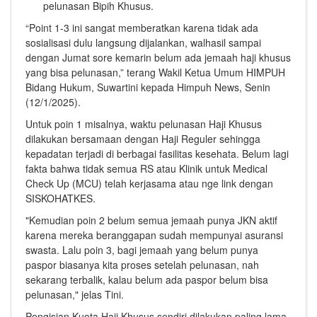
pelunasan Bipih Khusus.
“Point 1-3 ini sangat memberatkan karena tidak ada
sosialisasi dulu langsung dijalankan, walhasil sampai
dengan Jumat sore kemarin belum ada jemaah haji khusus
yang bisa pelunasan,” terang Wakil Ketua Umum HIMPUH
Bidang Hukum, Suwartini kepada Himpuh News, Senin
(12/1/2025).
Untuk poin 1 misalnya, waktu pelunasan Haji Khusus
dilakukan bersamaan dengan Haji Reguler sehingga
kepadatan terjadi di berbagai fasilitas kesehata. Belum lagi
fakta bahwa tidak semua RS atau Klinik untuk Medical
Check Up (MCU) telah kerjasama atau nge link dengan
SISKOHATKES.
"Kemudian poin 2 belum semua jemaah punya JKN aktif
karena mereka beranggapan sudah mempunyai asuransi
swasta. Lalu poin 3, bagi jemaah yang belum punya
paspor biasanya kita proses setelah pelunasan, nah
sekarang terbalik, kalau belum ada paspor belum bisa
pelunasan," jelas Tini.
Pengisian Kuota Haji Khusus sendiri dilakukan paling lama