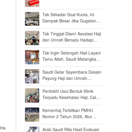
Tak Sekadar Soal Kuota, Ini
Dampak Besar Jika Gugatan
Haji Khusus Dikabulkan
Tak Tinggal Diam! Asosiasi Haji
dan Umrah Bersatu Hadapi
Gugatan Kuota Haji Khusus 8
Persen di MK
Tak Ingin Setengah Hati Layani
Tamu Allah, Saudi Matangkan
Layanan Umrah di Madinah
Saudi Gelar Sayembara Desain
Payung Haji dan Umrah,
Inovator Dunia Diajak Ikut
Berpartisipasi
Perdokhi Usul Bentuk Klinik
Terpadu Kesehatan Haji, Calon
Jamaah Disiapkan Tak Sekadar
Fit to Fly
Kemenhaj Terbitkan PMHU
Nomor 2 Tahun 2026, Atur
Standar Baru Usaha Haji dan
tra.
Umrah
Arab Saudi Rilis Hasil Evaluasi