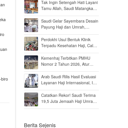
Persen di MK
Tak Ingin Setengah Hati Layani
gan
Tamu Allah, Saudi Matangkan
Layanan Umrah di Madinah
eka
Saudi Gelar Sayembara Desain
Payung Haji dan Umrah,
Inovator Dunia Diajak Ikut
iro
Berpartisipasi
Perdokhi Usul Bentuk Klinik
Terpadu Kesehatan Haji, Calon
tuan
Jamaah Disiapkan Tak Sekadar
Fit to Fly
Kemenhaj Terbitkan PMHU
Nomor 2 Tahun 2026, Atur
Standar Baru Usaha Haji dan
Umrah
Arab Saudi Rilis Hasil Evaluasi
-biro
Layanan Haji Internasional, Ini
Penilaiannya
Catatkan Rekor! Saudi Terima
19,5 Juta Jemaah Haji Umrah
di Tahun 2025, Kepuasan
Tembus 94 Persen
Berita Sejenis