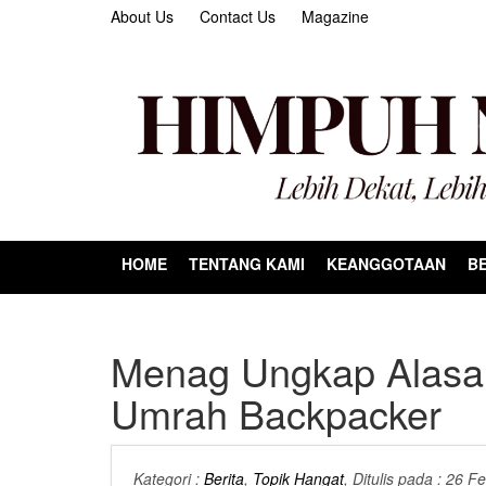
About Us
Contact Us
Magazine
HOME
TENTANG KAMI
KEANGGOTAAN
BE
Menag Ungkap Alasan
Umrah Backpacker
Kategori :
Berita
,
Topik Hangat
, Ditulis pada : 26 F