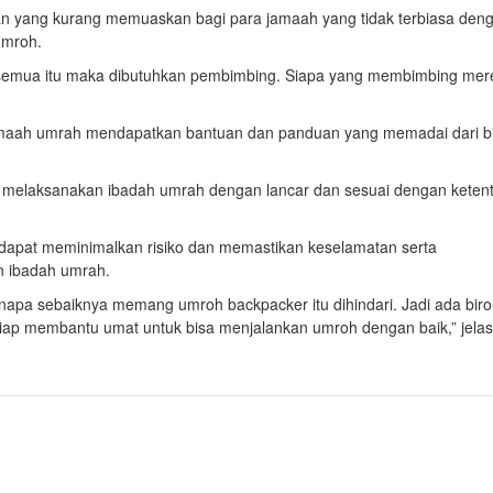
an yang kurang memuaskan bagi para jamaah yang tidak terbiasa den
umroh.
 semua itu maka dibutuhkan pembimbing. Siapa yang membimbing mer
jamaah umrah mendapatkan bantuan dan panduan yang memadai dari b
t melaksanakan ibadah umrah dengan lancar dan sesuai dengan keten
dapat meminimalkan risiko dan memastikan keselamatan serta
 ibadah umrah.
napa sebaiknya memang umroh backpacker itu dihindari. Jadi ada biro
siap membantu umat untuk bisa menjalankan umroh dengan baik,” jelas