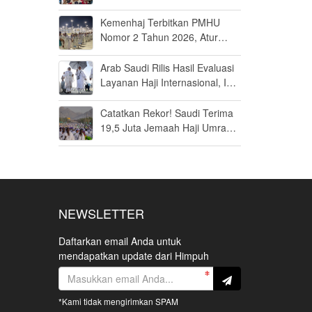
Jamaah Disiapkan Tak Sekadar
Fit to Fly
Kemenhaj Terbitkan PMHU
Nomor 2 Tahun 2026, Atur
Standar Baru Usaha Haji dan
Umrah
Arab Saudi Rilis Hasil Evaluasi
Layanan Haji Internasional, Ini
Penilaiannya
Catatkan Rekor! Saudi Terima
19,5 Juta Jemaah Haji Umrah
di Tahun 2025, Kepuasan
Tembus 94 Persen
NEWSLETTER
Daftarkan email Anda untuk
mendapatkan update dari Himpuh
*Kami tidak mengirimkan SPAM