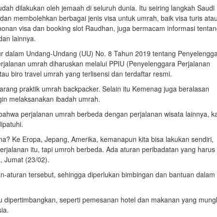
h dilakukan oleh jemaah di seluruh dunia. Itu seiring langkah Saudi
, dan membolehkan berbagai jenis visa untuk umrah, baik visa turis ata
mohonan visa dan booking slot Raudhan, juga bermacam informasi tenta
dan lainnya.
atur dalam Undang-Undang (UU) No. 8 Tahun 2019 tentang Penyelengg
erjalanan umrah diharuskan melalui PPIU (Penyelenggara Perjalanan
u biro travel umrah yang terlisensi dan terdaftar resmi.
rang praktik umrah backpacker. Selain itu Kemenag juga beralasan
ngin melaksanakan ibadah umrah.
ahwa perjalanan umrah berbeda dengan perjalanan wisata lainnya, k
ipatuhi.
emana? Ke Eropa, Jepang, Amerika, kemanapun kita bisa lakukan sendiri,
rjalanan itu, tapi umroh berbeda. Ada aturan peribadatan yang harus
a, Jumat (23/02).
-aturan tersebut, sehingga diperlukan bimbingan dan bantuan dalam
erlu dipertimbangkan, seperti pemesanan hotel dan makanan yang mung
ia.