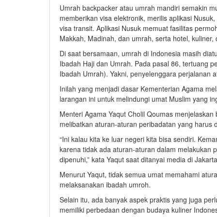
Umrah backpacker atau umrah mandiri semakin muda
memberikan visa elektronik, merilis aplikasi Nusuk
visa transit. Aplikasi Nusuk memuat fasilitas per
Makkah, Madinah, dan umrah, serta hotel, kuliner, 
Di saat bersamaan, umrah di Indonesia masih di
Ibadah Haji dan Umrah. Pada pasal 86, tertuang p
Ibadah Umrah). Yakni, penyelenggara perjalanan ata
Inilah yang menjadi dasar Kementerian Agama mela
larangan ini untuk melindungi umat Muslim yang i
Menteri Agama Yaqut Cholil Qoumas menjelaskan b
melibatkan aturan-aturan peribadatan yang harus d
“Ini kalau kita ke luar negeri kita bisa sendiri. K
karena tidak ada aturan-aturan dalam melakukan pe
dipenuhi,” kata Yaqut saat ditanyai media di Jakart
Menurut Yaqut, tidak semua umat memahami aturan
melaksanakan ibadah umroh.
Selain itu, ada banyak aspek praktis yang juga p
memiliki perbedaan dengan budaya kuliner Indones