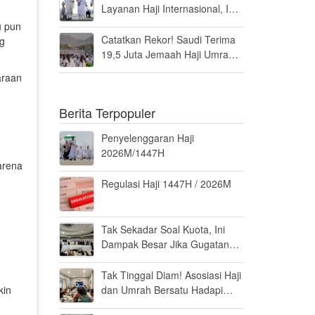
Layanan Haji Internasional, Ini
Penilaiannya
u pun
Catatkan Rekor! Saudi Terima
ng
19,5 Juta Jemaah Haji Umrah
di Tahun 2025, Kepuasan
araan
Tembus 94 Persen
Berita Terpopuler
Penyelenggaran Haji
2026M/1447H
arena
Regulasi Haji 1447H / 2026M
Tak Sekadar Soal Kuota, Ini
Dampak Besar Jika Gugatan
Haji Khusus Dikabulkan
Tak Tinggal Diam! Asosiasi Haji
dan Umrah Bersatu Hadapi
kin
Gugatan Kuota Haji Khusus 8