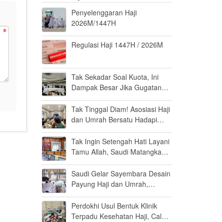
Penyelenggaran Haji
2026M/1447H
Regulasi Haji 1447H / 2026M
Tak Sekadar Soal Kuota, Ini
Dampak Besar Jika Gugatan
Haji Khusus Dikabulkan
Tak Tinggal Diam! Asosiasi Haji
dan Umrah Bersatu Hadapi
Gugatan Kuota Haji Khusus 8
Persen di MK
Tak Ingin Setengah Hati Layani
Tamu Allah, Saudi Matangkan
Layanan Umrah di Madinah
Saudi Gelar Sayembara Desain
Payung Haji dan Umrah,
Inovator Dunia Diajak Ikut
Berpartisipasi
Perdokhi Usul Bentuk Klinik
Terpadu Kesehatan Haji, Calon