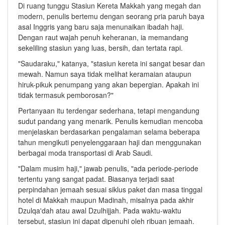
Di ruang tunggu Stasiun Kereta Makkah yang megah dan
modern, penulis bertemu dengan seorang pria paruh baya
asal Inggris yang baru saja menunaikan ibadah haji.
Dengan raut wajah penuh keheranan, ia memandang
sekeliling stasiun yang luas, bersih, dan tertata rapi.
"Saudaraku," katanya, "stasiun kereta ini sangat besar dan
mewah. Namun saya tidak melihat keramaian ataupun
hiruk-pikuk penumpang yang akan bepergian. Apakah ini
tidak termasuk pemborosan?"
Pertanyaan itu terdengar sederhana, tetapi mengandung
sudut pandang yang menarik. Penulis kemudian mencoba
menjelaskan berdasarkan pengalaman selama beberapa
tahun mengikuti penyelenggaraan haji dan menggunakan
berbagai moda transportasi di Arab Saudi.
"Dalam musim haji," jawab penulis, "ada periode-periode
tertentu yang sangat padat. Biasanya terjadi saat
perpindahan jemaah sesuai siklus paket dan masa tinggal
hotel di Makkah maupun Madinah, misalnya pada akhir
Dzulqa'dah atau awal Dzulhijjah. Pada waktu-waktu
tersebut, stasiun ini dapat dipenuhi oleh ribuan jemaah.