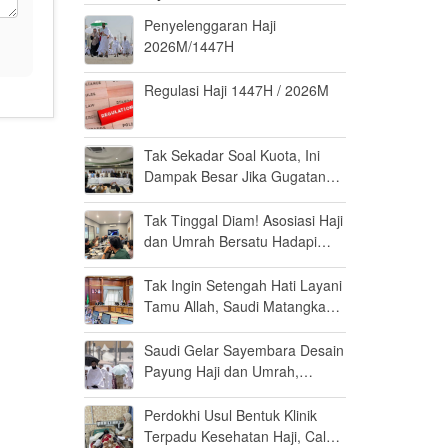
Penyelenggaran Haji
2026M/1447H
Regulasi Haji 1447H / 2026M
Tak Sekadar Soal Kuota, Ini
Dampak Besar Jika Gugatan
Haji Khusus Dikabulkan
Tak Tinggal Diam! Asosiasi Haji
dan Umrah Bersatu Hadapi
Gugatan Kuota Haji Khusus 8
Persen di MK
Tak Ingin Setengah Hati Layani
Tamu Allah, Saudi Matangkan
Layanan Umrah di Madinah
Saudi Gelar Sayembara Desain
Payung Haji dan Umrah,
Inovator Dunia Diajak Ikut
Berpartisipasi
Perdokhi Usul Bentuk Klinik
Terpadu Kesehatan Haji, Calon