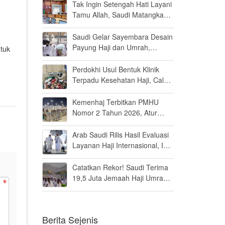
Persen di MK
Tak Ingin Setengah Hati Layani
Tamu Allah, Saudi Matangkan
Layanan Umrah di Madinah
Saudi Gelar Sayembara Desain
Payung Haji dan Umrah,
tuk
Inovator Dunia Diajak Ikut
Berpartisipasi
Perdokhi Usul Bentuk Klinik
Terpadu Kesehatan Haji, Calon
Jamaah Disiapkan Tak Sekadar
Fit to Fly
Kemenhaj Terbitkan PMHU
Nomor 2 Tahun 2026, Atur
Standar Baru Usaha Haji dan
Umrah
Arab Saudi Rilis Hasil Evaluasi
Layanan Haji Internasional, Ini
Penilaiannya
Catatkan Rekor! Saudi Terima
19,5 Juta Jemaah Haji Umrah
di Tahun 2025, Kepuasan
Tembus 94 Persen
Berita Sejenis