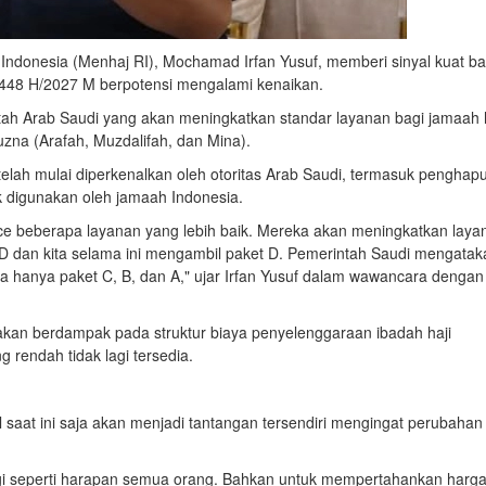
 Indonesia (Menhaj RI), Mochamad Irfan Yusuf, memberi sinyal kuat b
 1448 H/2027 M berpotensi mengalami kenaikan.
tah Arab Saudi yang akan meningkatkan standar layanan bagi jamaah h
zna (Arafah, Muzdalifah, dan Mina).
telah mulai diperkenalkan oleh otoritas Arab Saudi, termasuk penghap
k digunakan oleh jamaah Indonesia.
e beberapa layanan yang lebih baik. Mereka akan meningkatkan laya
, D dan kita selama ini mengambil paket D. Pemerintah Saudi mengatak
da hanya paket C, B, dan A," ujar Irfan Yusuf dalam wawancara dengan
 akan berdampak pada struktur biaya penyelenggaraan ibadah haji
 rendah tidak lagi tersedia.
 saat ini saja akan menjadi tantangan tersendiri mengingat perubahan
agi seperti harapan semua orang. Bahkan untuk mempertahankan harg