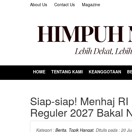
About Us
Contact Us
Magazine
HOME
TENTANG KAMI
KEANGGOTAAN
BE
Siap-siap! Menhaj RI 
Reguler 2027 Bakal 
Kategori :
Berita
,
Topik Hangat
, Ditulis pada : 20 J