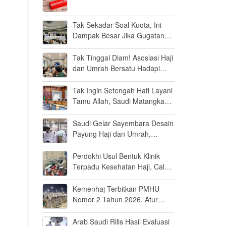
Tak Sekadar Soal Kuota, Ini
Dampak Besar Jika Gugatan
Haji Khusus Dikabulkan
Tak Tinggal Diam! Asosiasi Haji
dan Umrah Bersatu Hadapi
Gugatan Kuota Haji Khusus 8
Persen di MK
Tak Ingin Setengah Hati Layani
Tamu Allah, Saudi Matangkan
Layanan Umrah di Madinah
Saudi Gelar Sayembara Desain
Payung Haji dan Umrah,
Inovator Dunia Diajak Ikut
Berpartisipasi
Perdokhi Usul Bentuk Klinik
Terpadu Kesehatan Haji, Calon
Jamaah Disiapkan Tak Sekadar
Fit to Fly
Kemenhaj Terbitkan PMHU
Nomor 2 Tahun 2026, Atur
Standar Baru Usaha Haji dan
Umrah
Arab Saudi Rilis Hasil Evaluasi