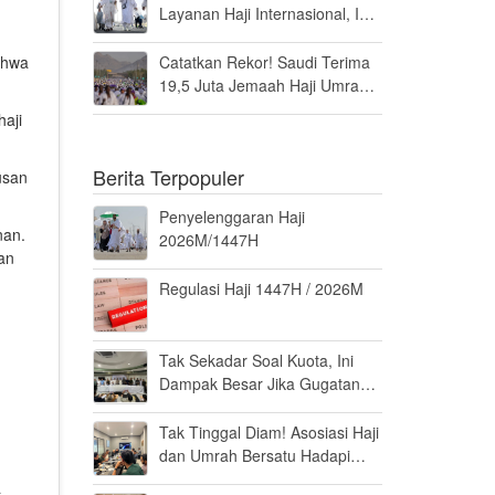
Layanan Haji Internasional, Ini
Penilaiannya
ahwa
Catatkan Rekor! Saudi Terima
19,5 Juta Jemaah Haji Umrah
di Tahun 2025, Kepuasan
aji
Tembus 94 Persen
Berita Terpopuler
usan
Penyelenggaran Haji
nan.
2026M/1447H
an
Regulasi Haji 1447H / 2026M
Tak Sekadar Soal Kuota, Ini
Dampak Besar Jika Gugatan
Haji Khusus Dikabulkan
Tak Tinggal Diam! Asosiasi Haji
dan Umrah Bersatu Hadapi
Gugatan Kuota Haji Khusus 8
a