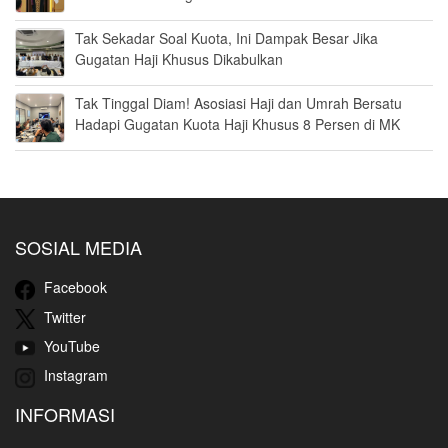
Tak Sekadar Soal Kuota, Ini Dampak Besar Jika
Gugatan Haji Khusus Dikabulkan
Tak Tinggal Diam! Asosiasi Haji dan Umrah Bersatu
Hadapi Gugatan Kuota Haji Khusus 8 Persen di MK
SOSIAL MEDIA
Facebook
Twitter
YouTube
Instagram
INFORMASI