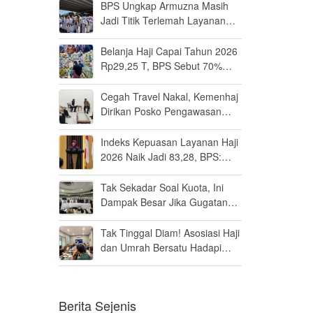
BPS Ungkap Armuzna Masih
Jadi Titik Terlemah Layanan
Haji 2026
Belanja Haji Capai Tahun 2026
Rp29,25 T, BPS Sebut 70%
Uangnya Mengalir ke Arab
Saudi
Cegah Travel Nakal, Kemenhaj
Dirikan Posko Pengawasan
Umrah di Bandara Soetta
Indeks Kepuasan Layanan Haji
2026 Naik Jadi 83,28, BPS:
Masuk Kategori Memuaskan
Tak Sekadar Soal Kuota, Ini
Dampak Besar Jika Gugatan
Haji Khusus Dikabulkan
Tak Tinggal Diam! Asosiasi Haji
dan Umrah Bersatu Hadapi
Gugatan Kuota Haji Khusus 8
Persen di MK
Berita Sejenis