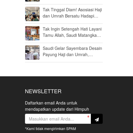
Haji Khusus Dikabulkan
Tak Tinggal Diam! Asosiasi Haji
dan Umrah Bersatu Hadapi
Gugatan Kuota Haji Khusus 8
Persen di MK
Tak Ingin Setengah Hati Layani
Tamu Allah, Saudi Matangkan
Layanan Umrah di Madinah
Saudi Gelar Sayembara Desain
Payung Haji dan Umrah,
Inovator Dunia Diajak Ikut
Berpartisipasi
NEWSLETTER
Daftarkan email Anda untuk
mendapatkan update dari Himpuh
*Kami tidak mengirimkan SPAM