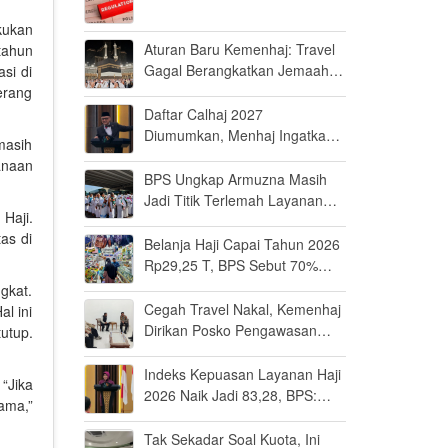
kukan
Aturan Baru Kemenhaj: Travel
tahun
Gagal Berangkatkan Jemaah
si di
Terancam Dicabut Izin
terang
Daftar Calhaj 2027
Diumumkan, Menhaj Ingatkan
masih
Jemaah Jaga Fisik dan Mental
anaan
BPS Ungkap Armuzna Masih
Jadi Titik Terlemah Layanan
Haji.
Haji 2026
as di
Belanja Haji Capai Tahun 2026
Rp29,25 T, BPS Sebut 70%
Uangnya Mengalir ke Arab
gkat.
Saudi
Cegah Travel Nakal, Kemenhaj
al ini
Dirikan Posko Pengawasan
utup.
Umrah di Bandara Soetta
Indeks Kepuasan Layanan Haji
“Jika
2026 Naik Jadi 83,28, BPS:
ama,”
Masuk Kategori Memuaskan
Tak Sekadar Soal Kuota, Ini