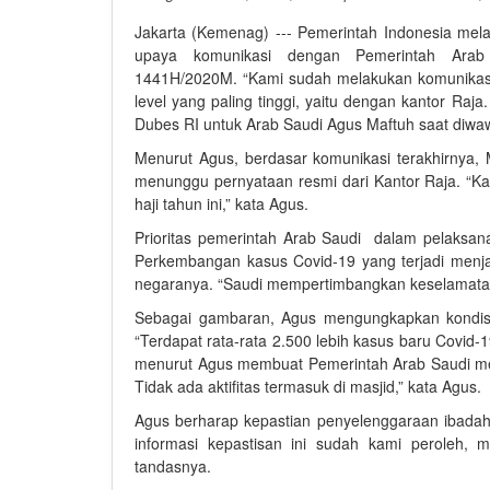
Jakarta (Kemenag) --- Pemerintah Indonesia mela
upaya komunikasi dengan Pemerintah Arab 
1441H/2020M. “Kami sudah melakukan komunikasi
level yang paling tinggi, yaitu dengan kantor Raja
Dubes RI untuk Arab Saudi Agus Maftuh saat diwawan
Menurut Agus, berdasar komunikasi terakhirnya
menunggu pernyataan resmi dari Kantor Raja. “K
haji tahun ini,” kata Agus.
Prioritas pemerintah Arab Saudi dalam pelaksan
Perkembangan kasus Covid-19 yang terjadi menjad
negaranya. “Saudi mempertimbangkan keselamatan n
Sebagai gambaran, Agus mengungkapkan kondisi 
“Terdapat rata-rata 2.500 lebih kasus baru Covid-1
menurut Agus membuat Pemerintah Arab Saudi menut
Tidak ada aktifitas termasuk di masjid,” kata Agus.
Agus berharap kepastian penyelenggaraan ibadah 
informasi kepastisan ini sudah kami peroleh,
tandasnya.