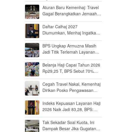
Aturan Baru Kemenhaj: Travel
Gagal Berangkatkan Jemaah
Terancam Dicabut Izin
Daftar Calhaj 2027
Diumumkan, Menhaj Ingatkan
Jemaah Jaga Fisik dan Mental
BPS Ungkap Armuzna Masih
Jadi Titik Terlemah Layanan
Haji 2026
Belanja Haji Capai Tahun 2026
Rp29,25 T, BPS Sebut 70%
Uangnya Mengalir ke Arab
Saudi
Cegah Travel Nakal, Kemenhaj
Dirikan Posko Pengawasan
Umrah di Bandara Soetta
Indeks Kepuasan Layanan Haji
2026 Naik Jadi 83,28, BPS:
Masuk Kategori Memuaskan
Tak Sekadar Soal Kuota, Ini
Dampak Besar Jika Gugatan