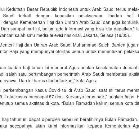
lui Kedutaan Besar Republik Indonesia untuk Arab Saudi terus mela
Saudi terkait dengan kepastian pelaksanaan Ibadah haji 
 dengan Kementerian Haji dan Umrah Arab Saudi dan juga komunika
. Dan sampai hari ini, belum ada informasi yang bisa kita dapatkan,” 
cari salah satu media televisi nasional, Jakarta, Selasa (19/05).
, Menteri Haji dan Umrah Arab Saudi Muhammad Saleh Banten juga 
antor Raja yang mempunyai otoritas penuh untuk menentukan pelaks
aan ibadah haji tahun ini menurut Agus adalah keselamatan Jemaah 
i salah satu pertimbangan pemerintah Arab Saudi membatasi aktifit
yawa. Dan ini harus diprioritaskan,” kata Agus.
perkembangan kasus Covid-19 di Arab Saudi saat ini terus menin
9. Total kasus mencapai 57 ribu. Kurvanya terus naik,” ungkap Agus. H
up semua aktifitas di kota. “Bulan Ramadan kali ini semua kota dit
haji tahun ini dapat diperoleh sebelum berakhirnya Bulan Ramadan. 
 maka secepatnya akan kami informasikan kepada Kementerian Ag