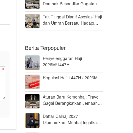
Dampak Besar Jika Gugatan
Haji Khusus Dikabulkan
Tak Tinggal Diam! Asosiasi Haji
dan Umrah Bersatu Hadapi
Gugatan Kuota Haji Khusus 8
Persen di MK
Berita Terpopuler
Penyelenggaran Haji
2026M/1447H
Regulasi Haji 1447H / 2026M
Aturan Baru Kemenhaj: Travel
Gagal Berangkatkan Jemaah
Terancam Dicabut Izin
Daftar Calhaj 2027
Diumumkan, Menhaj Ingatkan
Jemaah Jaga Fisik dan Mental