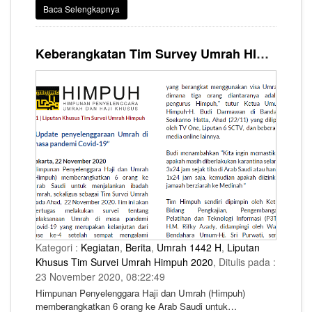
Dimulai dengan aktivitas shalat subuh yang masih harus
Baca Selengkapnya
tetap berada di kamar dalam masa karantina sebelum
melakukan ibadah Umrah tanggal 25 November 2020
mendatang.
Keberangkatan Tim Survey Umrah HIMPUH
Kategori :
Kegiatan
,
Berita
,
Umrah 1442 H
,
Liputan
Khusus Tim Survei Umrah Himpuh 2020
, Ditulis pada :
23 November 2020, 08:22:49
Himpunan Penyelenggara Haji dan Umrah (Himpuh)
memberangkatkan 6 orang ke Arab Saudi untuk