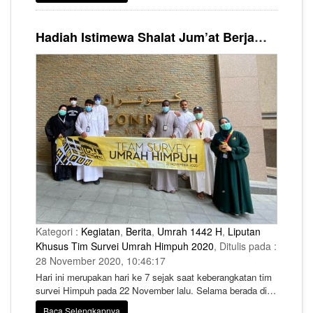
Masjidil Haram yang tampak di hadapannya. Mereka hanya
mampu memandang dalam diam bangunan ibadah
Hadiah Istimewa Shalat Jum’at Berjamaah di Masjidil Haram, Yaa اللّٰه , Panggil Kami Kembali Untuk Menyentuh Rumah-Mu ...
itu.Tatapan nanar tanpa aksara, sulit diterjemahkan. Yang
tampak hanyalah bayangan nyata yang menari-nari,
memanggilnya untuk segera kembali lagi. Teringat jelas
lengang-nya thawaf, bagaimana berkesannya saat
beringsut ke jalur paling depan agar telapaknya mampu
menggapai Ka’bah sambil berderai kucuran air mata.
Terngiang kembali rangkaian perjalanan 6 hari di Makkah.
Betapa indahnya bila kita mampu bercengkrama dengan
keimanan hingga akhir usia ini.
Kategori :
Kegiatan
,
Berita
,
Umrah 1442 H
,
Liputan
Khusus Tim Survei Umrah Himpuh 2020
, Ditulis pada :
28 November 2020, 10:46:17
Hari ini merupakan hari ke 7 sejak saat keberangkatan tim
survei Himpuh pada 22 November lalu. Selama berada di
Makkah tim ini mendapat pengalaman yang luar biasa
Baca Selengkapnya