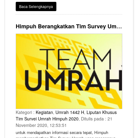
menjalankan ibadah Umrah, sekaligus sebagai Tim Survei
Baca Selengkapnya
Umrah pada Ahad, 22 November 2020. Tim ini akan
bertugas melakukan survei tentang pelaksanaan Umrah di
masa pandemi Covid-19 yang merupakan kelanjutan dari
Himpuh Berangkatkan Tim Survey Umrah
fase ke-4 setelah sempat mengalami penundaan.
Kategori :
Kegiatan
,
Umrah 1442 H
,
Liputan Khusus
Tim Survei Umrah Himpuh 2020
, Ditulis pada : 21
November 2020, 12:53:51
untuk mendapatkan informasi secara tepat, Himpuh