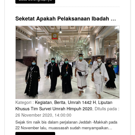
terkait penetapan peraturan terkait pandemi Covid-19,
yang tidak pernah terbayangkan sebelumnya. Peraturan
yang telah ditetapkan dan sudah dijalankan ini pun masih
Seketat Apakah Pelaksanaan Ibadah Umrah di dalam Masjidil Haram?
akan dikaji ulang oleh Kementerian Haji dan Umrah Arab
Saudi untuk dilakukan perbaikan-perbaikan hingga
kedepannya tidak ada lagi kekhawatiran adanya
penyebaran Covid-19 yang dibawa oleh jamaah dari luar
negaranya.
Kategori :
Kegiatan
,
Berita
,
Umrah 1442 H
,
Liputan
Khusus Tim Survei Umrah Himpuh 2020
, Ditulis pada :
26 November 2020, 14:00:00
Sejak tim naik bis dalam perjalanan Jeddah -Makkah pada
22 November lalu, muassasah sudah menyampaikan
jadwal pelaksanaan ibadah Umrah untuk seluruh