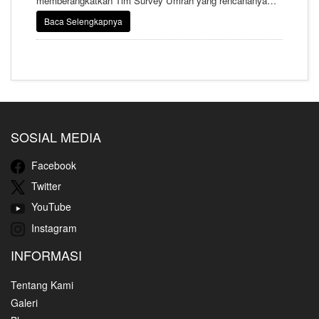
memberangkatkan Tim Survey Umrah yang rencananya
akan diberangkatkan besok, Ahad 22 November 2020.
Baca Selengkapnya
Sekjen Himpuh, H. M. Firman Taufik P menambahkan,
bahwa keberangkatan Tim Survey Umrah Himpuh ini tujuan
utamanya adalah untuk memberikan informasi paling
update sebelum anggota Himpuh memberangkatkan
jamaahnya secara massal. Seyogyanya tim ini berangkat
pada tanggal 10 November lalu yang kemudian
dimundurkan karena penutupan sementara sistem visa
Umrah oleh otoritas di Arab Saudi.
SOSIAL MEDIA
Facebook
Twitter
YouTube
Instagram
INFORMASI
Tentang Kami
Galeri