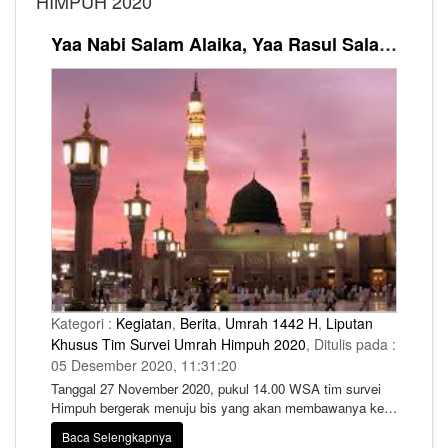
HIMPUH 2020
Yaa Nabi Salam Alaika, Yaa Rasul Salam Alaika, Madinah I’m Comming!
Kategori :
Kegiatan
,
Berita
,
Umrah 1442 H
,
Liputan
Khusus Tim Survei Umrah Himpuh 2020
, Ditulis pada :
05 Desember 2020, 11:31:20
Tanggal 27 November 2020, pukul 14.00 WSA tim survei
Himpuh bergerak menuju bis yang akan membawanya ke
Madinah. Mereka merebahkan tubuhnya di dalam bis yang
Baca Selengkapnya
masih kosong. Rasa lelahnya dihempaskan oleh kokohnya