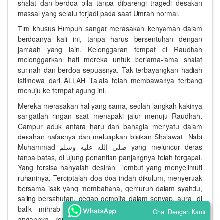
shalat dan berdoa bila tanpa dibarengi tragedi desakan
massal yang selalu terjadi pada saat Umrah normal.
Tim khusus Himpuh sangat merasakan kenyaman dalam
berdoanya kali ini, tanpa harus bersentuhan dengan
jamaah yang lain. Kelonggaran tempat di Raudhah
melonggarkan hati mereka untuk berlama-lama shalat
sunnah dan berdoa sepuasnya. Tak terbayangkan hadiah
istimewa dari ALLAH Ta’ala telah membawanya terbang
menuju ke tempat agung ini.
Mereka merasakan hal yang sama, seolah langkah kakinya
sangatlah ringan saat menapaki jalur menuju Raudhah.
Campur aduk antara haru dan bahagia menyatu dalam
desahan nafasnya dan meluapkan bisikan Shalawat Nabi
Muhammad
صلى الله عليه وسلم
yang meluncur deras
tanpa batas, di ujung penantian panjangnya telah tergapai.
Yang tersisa hanyalah desiran lembut yang menyelimuti
ruhaninya. Terciptalah doa-doa indah dikulum, menyeruak
bersama isak yang membahana, gemuruh dalam syahdu,
saling bersahutan, gegap gempita dalam senyap, aura di
balik mihrab Raudhah.
Setelah menunaikan seluruh
Chat Dengan Kami
angannya, rombongan jamaah diarahkan untuk keluar