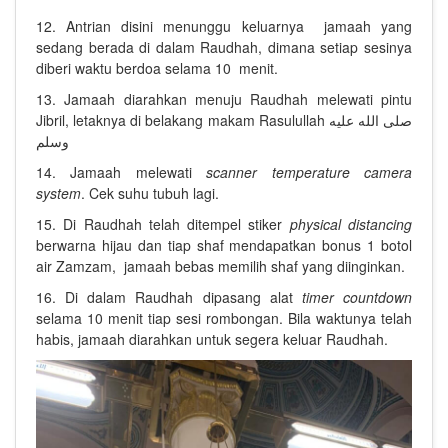
12. Antrian disini menunggu keluarnya jamaah yang
sedang berada di dalam Raudhah, dimana setiap sesinya
diberi waktu berdoa selama 10 menit.
13. Jamaah diarahkan menuju Raudhah melewati pintu
Jibril, letaknya di belakang makam Rasulullah صلى الله عليه
وسلم
14. Jamaah melewati
scanner temperature camera
system
. Cek suhu tubuh lagi.
15. Di Raudhah telah ditempel stiker
physical distancing
berwarna hijau dan tiap shaf mendapatkan bonus 1 botol
air Zamzam, jamaah bebas memilih shaf yang diinginkan.
16. Di dalam Raudhah dipasang alat
timer countdown
selama 10 menit tiap sesi rombongan. Bila waktunya telah
habis, jamaah diarahkan untuk segera keluar Raudhah.