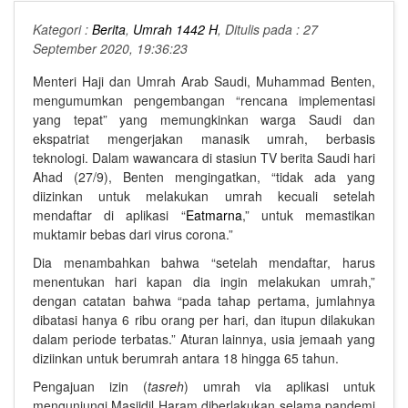
Kategori :
Berita
,
Umrah 1442 H
, Ditulis pada : 27
September 2020, 19:36:23
Menteri Haji dan Umrah Arab Saudi, Muhammad Benten,
mengumumkan pengembangan “rencana implementasi
yang tepat” yang memungkinkan warga Saudi dan
ekspatriat mengerjakan manasik umrah, berbasis
teknologi. Dalam wawancara di stasiun TV berita Saudi hari
Ahad (27/9), Benten mengingatkan, “tidak ada yang
diizinkan untuk melakukan umrah kecuali setelah
mendaftar di aplikasi “
Eatmarna
,” untuk memastikan
muktamir bebas dari virus corona.”
Dia menambahkan bahwa “setelah mendaftar, harus
menentukan hari kapan dia ingin melakukan umrah,”
dengan catatan bahwa “pada tahap pertama, jumlahnya
dibatasi hanya 6 ribu orang per hari, dan itupun dilakukan
dalam periode terbatas.” Aturan lainnya, usia jemaah yang
diziinkan untuk berumrah antara 18 hingga 65 tahun.
Pengajuan izin (
tasreh
) umrah via aplikasi untuk
mengunjungi Masjidil Haram diberlakukan selama pandemi