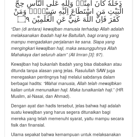
دَخَلَهٗ كَانَ اٰمِنًاۗ وَلِلّٰهِ عَلَى النَّاسِ حِجُّ
الْبَيْتِ مَنِ اسْتَطَاعَ اِلَيْهِ سَبِيْلًاۗ وَمَنْ
كَفَرَ فَاِنَّ اللّٰهَ غَنِيٌّ عَنِ الْعٰلَمِيْنَ ۝٩
“Dan (di antara) kewajiban manusia terhadap Allah adalah
melaksanakan ibadah haji ke Baitullah, bagi orang yang
mampu mengadakan perjalanan ke sana. Siapa yang
mengingkari kewajiban haji, maka sesungguhnya Allah
Mahakaya dari seluruh alam” (Ali Imran [3]: 97).
Kewajiban haji bukanlah ibadah yang bisa diabaikan atau
ditunda tanpa alasan yang jelas. Rasulullah SAW juga
menegaskan pentingnya haji melalui sabdanya dalam
berbagai hadits:
“Wahai manusia, Allah telah mewajibkan
kalian untuk menunaikan haji. Maka tunaikanlah haji.”
(HR
Muslim, al-Nasai, dan Ahmad).
Dengan ayat dan hadis tersebut, jelas bahwa haji adalah
suatu kewajiban yang harus segera ditunaikan bagi
mereka yang telah memenuhi syarat, yaitu mampu secara
fisik dan finansial.
Ulama sepakat bahwa kemampuan untuk melaksanakan