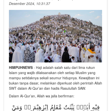
Desember 2024, 10:31:37
HIMPUHNEWS
- Haji adalah salah satu dari lima rukun
Islam yang wajib dilaksanakan oleh setiap Muslim yang
mampu setidaknya sekali seumur hidupnya. Kewajiban ini
bukan tanpa dasar, melainkan diperkuat oleh perintah Allah
SWT dalam Al-Qur’an dan hadis Rasulullah SAW.
Dalam Al-Qur’an, Allah wa jalla berfirman:
فِيْهِ اٰيٰتٌۢ بَيِّنٰتٌ مَّقَامُ اِبْرٰهِيْمَ ەۚ وَمَنْ