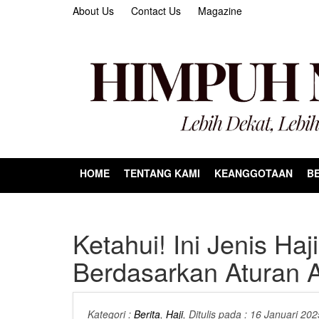
About Us
Contact Us
Magazine
HOME
TENTANG KAMI
KEANGGOTAAN
BE
Ketahui! Ini Jenis Ha
Berdasarkan Aturan 
Kategori :
Berita
,
Haji
, Ditulis pada : 16 Januari 20