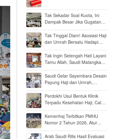
Tak Sekadar Soal Kuota, Ini
Dampak Besar Jika Gugatan
Haji Khusus Dikabulkan
Tak Tinggal Diam! Asosiasi Haji
dan Umrah Bersatu Hadapi
Gugatan Kuota Haji Khusus 8
Persen di MK
Tak Ingin Setengah Hati Layani
Tamu Allah, Saudi Matangkan
Layanan Umrah di Madinah
Saudi Gelar Sayembara Desain
Payung Haji dan Umrah,
Inovator Dunia Diajak Ikut
Berpartisipasi
Perdokhi Usul Bentuk Klinik
Terpadu Kesehatan Haji, Calon
Jamaah Disiapkan Tak Sekadar
Fit to Fly
Kemenhaj Terbitkan PMHU
Nomor 2 Tahun 2026, Atur
Standar Baru Usaha Haji dan
Umrah
Arab Saudi Rilis Hasil Evaluasi