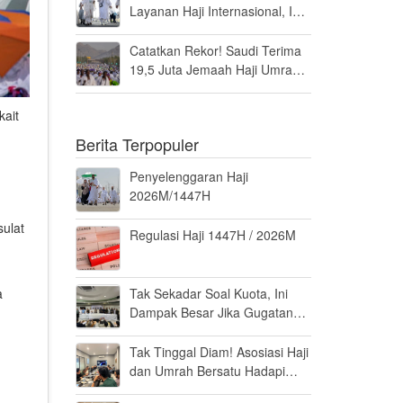
Layanan Haji Internasional, Ini
Penilaiannya
Catatkan Rekor! Saudi Terima
19,5 Juta Jemaah Haji Umrah
di Tahun 2025, Kepuasan
Tembus 94 Persen
kait
Berita Terpopuler
Penyelenggaran Haji
2026M/1447H
sulat
Regulasi Haji 1447H / 2026M
Tak Sekadar Soal Kuota, Ini
a
Dampak Besar Jika Gugatan
Haji Khusus Dikabulkan
Tak Tinggal Diam! Asosiasi Haji
dan Umrah Bersatu Hadapi
Gugatan Kuota Haji Khusus 8