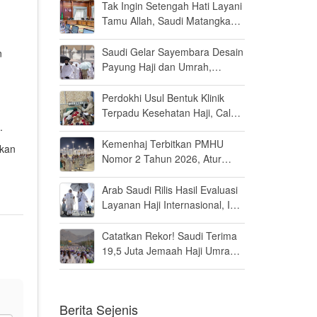
Persen di MK
Tak Ingin Setengah Hati Layani
Tamu Allah, Saudi Matangkan
Layanan Umrah di Madinah
Saudi Gelar Sayembara Desain
n
Payung Haji dan Umrah,
Inovator Dunia Diajak Ikut
Berpartisipasi
Perdokhi Usul Bentuk Klinik
Terpadu Kesehatan Haji, Calon
.
Jamaah Disiapkan Tak Sekadar
Fit to Fly
Kemenhaj Terbitkan PMHU
akan
Nomor 2 Tahun 2026, Atur
Standar Baru Usaha Haji dan
Umrah
Arab Saudi Rilis Hasil Evaluasi
Layanan Haji Internasional, Ini
Penilaiannya
Catatkan Rekor! Saudi Terima
19,5 Juta Jemaah Haji Umrah
di Tahun 2025, Kepuasan
Tembus 94 Persen
Berita Sejenis