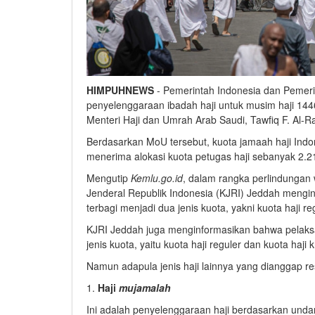
HIMPUHNEWS
- Pemerintah Indonesia dan Pemer
penyelenggaraan ibadah haji untuk musim haji 14
Menteri Haji dan Umrah Arab Saudi, Tawfiq F. Al-Ra
Berdasarkan MoU tersebut, kuota jamaah haji Indo
menerima alokasi kuota petugas haji sebanyak 2.210
Mengutip
Kemlu.go.id
, dalam rangka perlindungan 
Jenderal Republik Indonesia (KJRI) Jeddah mengin
terbagi menjadi dua jenis kuota, yakni kuota haji re
KJRI Jeddah juga menginformasikan bahwa pelaksan
jenis kuota, yaitu kuota haji reguler dan kuota haji 
Namun adapula jenis haji lainnya yang dianggap re
1.
Haji
mujamalah
Ini adalah penyelenggaraan haji berdasarkan unda