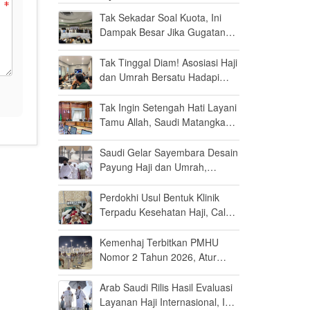
Tak Sekadar Soal Kuota, Ini
Dampak Besar Jika Gugatan
Haji Khusus Dikabulkan
Tak Tinggal Diam! Asosiasi Haji
dan Umrah Bersatu Hadapi
Gugatan Kuota Haji Khusus 8
Persen di MK
Tak Ingin Setengah Hati Layani
Tamu Allah, Saudi Matangkan
Layanan Umrah di Madinah
Saudi Gelar Sayembara Desain
Payung Haji dan Umrah,
Inovator Dunia Diajak Ikut
Berpartisipasi
Perdokhi Usul Bentuk Klinik
Terpadu Kesehatan Haji, Calon
Jamaah Disiapkan Tak Sekadar
Fit to Fly
Kemenhaj Terbitkan PMHU
Nomor 2 Tahun 2026, Atur
Standar Baru Usaha Haji dan
Umrah
Arab Saudi Rilis Hasil Evaluasi
Layanan Haji Internasional, Ini