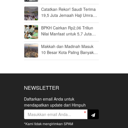
Penilaiannya
Catatkan Rekor! Saudi Terima
19,5 Juta Jemaah Haji Umrah
di Tahun 2025, Kepuasan
Tembus 94 Persen
BPKH Cairkan Rp2,06 Triliun
Nilai Manfaat untuk 5,7 Juta
Calon Haji, Segini Rata-rata
yang Diterima
Makkah dan Madinah Masuk
10 Besar Kota Paling Banyak
Dikunjungi Wisatawan
Internasional pada 2025
NEWSLETTER
Daftarkan email Anda untuk
mendapatkan update dari Himpuh
*Kami tidak mengirimkan SPAM