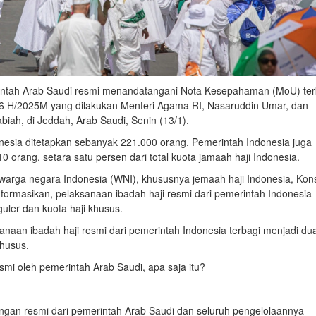
intah Arab Saudi resmi menandatangani Nota Kesepahaman (MoU) ter
46 H/2025M yang dilakukan Menteri Agama RI, Nasaruddin Umar, dan
biah, di Jeddah, Arab Saudi, Senin (13/1).
nesia ditetapkan sebanyak 221.000 orang. Pemerintah Indonesia juga
 orang, setara satu persen dari total kuota jamaah haji Indonesia.
warga negara Indonesia (WNI), khususnya jemaah haji Indonesia, Kon
formasikan, pelaksanaan ibadah haji resmi dari pemerintah Indonesia
guler dan kuota haji khusus.
aan ibadah haji resmi dari pemerintah Indonesia terbagi menjadi du
khusus.
smi oleh pemerintah Arab Saudi, apa saja itu?
ngan resmi dari pemerintah Arab Saudi dan seluruh pengelolaannya