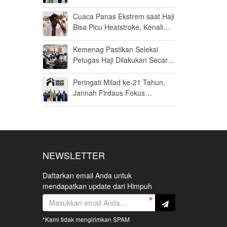
Daftarnya!
Cuaca Panas Ekstrem saat Haji
Bisa Picu Heatstroke, Kenali
Gejala dan Cara
Pencegahannya!
Kemenag Pastikan Seleksi
Petugas Haji Dilakukan Secar
Fair dan terbua
Peringati Milad ke-21 Tahun,
Jannah Firdaus Fokus
Tingkatkan Kualitas Layanan
Bagi Jemaah
NEWSLETTER
Daftarkan email Anda untuk
mendapatkan update dari Himpuh
*Kami tidak mengirimkan SPAM