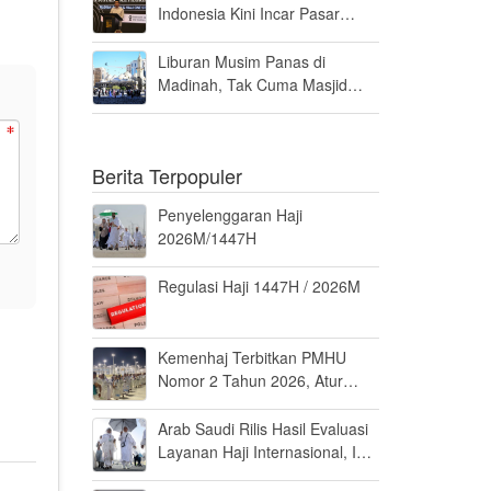
Indonesia Kini Incar Pasar
Logistik Haji di Arab Saudi
Liburan Musim Panas di
Madinah, Tak Cuma Masjid
Nabawi yang Wajib Dikunjungi
Berita Terpopuler
Penyelenggaran Haji
2026M/1447H
Regulasi Haji 1447H / 2026M
Kemenhaj Terbitkan PMHU
Nomor 2 Tahun 2026, Atur
Standar Baru Usaha Haji dan
Umrah
Arab Saudi Rilis Hasil Evaluasi
Layanan Haji Internasional, Ini
Penilaiannya