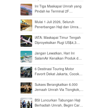
Ini Tiga Maskapai Umrah yang
Pindah ke Terminal 2F
Soekarno-Hatta Mulai 1 Juli
2026
Mulai 1 Juli 2026, Seluruh
Penerbangan Haji dan Umrah
Wajib Lewat Terminal 2F
Soekarno-Hatta
IATA: Maskapai Timur Tengah
Diproyeksikan Rugi US$4,3
Miliar
Jangan Lewatkan, Hari Ini
SalamAir Kenalkan Produk dan
Rute Baru untuk Travel
Indonesia
6 Destinasi Touring Motor
Favorit Dekat Jakarta, Cocok
untuk Healing dan Lepas Penat
Sukses Berangkatkan 6.000
Jemaah Umrah Via Tiongkok,
Hainantiket.com Siap Lakukan
Ekspansi di 2026
BSI Luncurkan Tabungan Haji
Berhadiah Umrah, Begini Cara