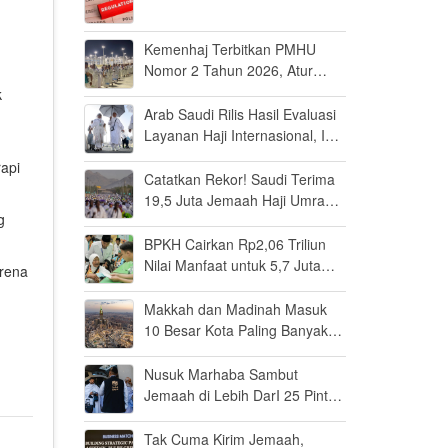
Kemenhaj Terbitkan PMHU
Nomor 2 Tahun 2026, Atur
Standar Baru Usaha Haji dan
k
Umrah
Arab Saudi Rilis Hasil Evaluasi
Layanan Haji Internasional, Ini
Penilaiannya
api
Catatkan Rekor! Saudi Terima
19,5 Juta Jemaah Haji Umrah
g
di Tahun 2025, Kepuasan
Tembus 94 Persen
BPKH Cairkan Rp2,06 Triliun
Nilai Manfaat untuk 5,7 Juta
arena
Calon Haji, Segini Rata-rata
yang Diterima
Makkah dan Madinah Masuk
10 Besar Kota Paling Banyak
Dikunjungi Wisatawan
Internasional pada 2025
Nusuk Marhaba Sambut
Jemaah di Lebih DarI 25 Pintu
Masuk Saudi, Sudah Layani
922 Ribu Orang
Tak Cuma Kirim Jemaah,