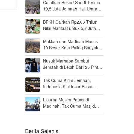
Catatkan Rekor! Saudi Terima
19,5 Juta Jemaah Haji Umrah
di Tahun 2025, Kepuasan
Tembus 94 Persen
BPKH Cairkan Rp2,06 Triliun
Nilai Manfaat untuk 5,7 Juta
Calon Haji, Segini Rata-rata
yang Diterima
Makkah dan Madinah Masuk
10 Besar Kota Paling Banyak
Dikunjungi Wisatawan
Internasional pada 2025
Nusuk Marhaba Sambut
Jemaah di Lebih DarI 25 Pintu
Masuk Saudi, Sudah Layani
922 Ribu Orang
Tak Cuma Kirim Jemaah,
Indonesia Kini Incar Pasar
Logistik Haji di Arab Saudi
Liburan Musim Panas di
Madinah, Tak Cuma Masjid
Nabawi yang Wajib Dikunjungi
Berita Sejenis