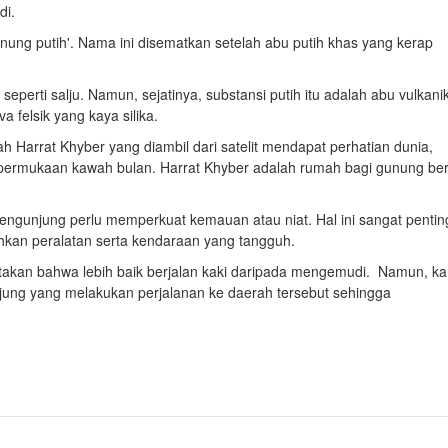
di.
nung putih'. Nama ini disematkan setelah abu putih khas yang kerap
seperti salju. Namun, sejatinya, substansi putih itu adalah abu vulkani
a felsik yang kaya silika.
ah Harrat Khyber yang diambil dari satelit mendapat perhatian dunia,
u permukaan kawah bulan. Harrat Khyber adalah rumah bagi gunung ber
 pengunjung perlu memperkuat kemauan atau niat. Hal ini sangat pentin
hkan peralatan serta kendaraan yang tangguh.
akan bahwa lebih baik berjalan kaki daripada mengemudi. Namun, k
unjung yang melakukan perjalanan ke daerah tersebut sehingga
.