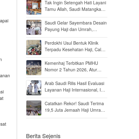
Persen di MK
Tak Ingin Setengah Hati Layani
Tamu Allah, Saudi Matangkan
Layanan Umrah di Madinah
capai
Saudi Gelar Sayembara Desain
Payung Haji dan Umrah,
Inovator Dunia Diajak Ikut
Berpartisipasi
Perdokhi Usul Bentuk Klinik
Terpadu Kesehatan Haji, Calon
Jamaah Disiapkan Tak Sekadar
n
Fit to Fly
Kemenhaj Terbitkan PMHU
Nomor 2 Tahun 2026, Atur
yanan
Standar Baru Usaha Haji dan
Umrah
Arab Saudi Rilis Hasil Evaluasi
Layanan Haji Internasional, Ini
si
Penilaiannya
at
Catatkan Rekor! Saudi Terima
19,5 Juta Jemaah Haji Umrah
di Tahun 2025, Kepuasan
Tembus 94 Persen
sat
Berita Sejenis