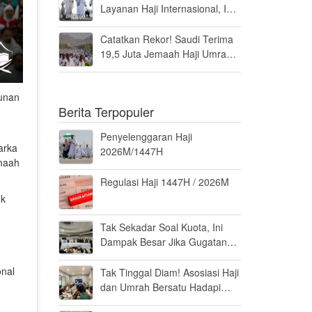
Layanan Haji Internasional, Ini
Penilaiannya
Catatkan Rekor! Saudi Terima
19,5 Juta Jemaah Haji Umrah
di Tahun 2025, Kepuasan
Tembus 94 Persen
munan
Berita Terpopuler
Penyelenggaran Haji
arka
2026M/1447H
emaah
Regulasi Haji 1447H / 2026M
uk
Tak Sekadar Soal Kuota, Ini
Dampak Besar Jika Gugatan
Haji Khusus Dikabulkan
onal
Tak Tinggal Diam! Asosiasi Haji
dan Umrah Bersatu Hadapi
Gugatan Kuota Haji Khusus 8