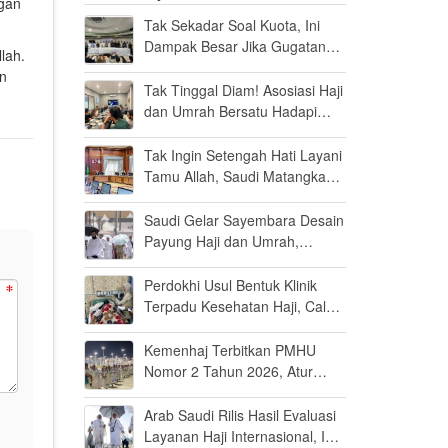
ngan
Tak Sekadar Soal Kuota, Ini
Dampak Besar Jika Gugatan
lah.
Haji Khusus Dikabulkan
an
Tak Tinggal Diam! Asosiasi Haji
dan Umrah Bersatu Hadapi
Gugatan Kuota Haji Khusus 8
Persen di MK
Tak Ingin Setengah Hati Layani
Tamu Allah, Saudi Matangkan
Layanan Umrah di Madinah
Saudi Gelar Sayembara Desain
Payung Haji dan Umrah,
Inovator Dunia Diajak Ikut
Berpartisipasi
Perdokhi Usul Bentuk Klinik
Terpadu Kesehatan Haji, Calon
Jamaah Disiapkan Tak Sekadar
Fit to Fly
Kemenhaj Terbitkan PMHU
Nomor 2 Tahun 2026, Atur
Standar Baru Usaha Haji dan
Umrah
Arab Saudi Rilis Hasil Evaluasi
Layanan Haji Internasional, Ini