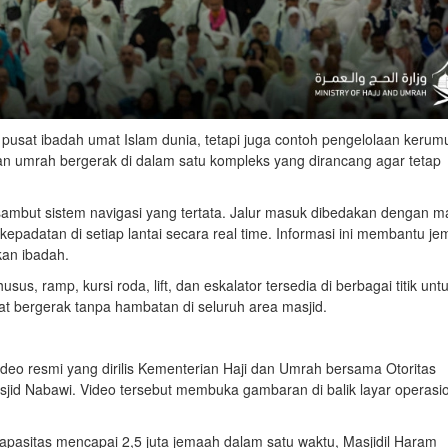
 pusat ibadah umat Islam dunia, tetapi juga contoh pengelolaan keru
 dan umrah bergerak di dalam satu kompleks yang dirancang agar tetap
ambut sistem navigasi yang tertata. Jalur masuk dibedakan dengan m
 kepadatan di setiap lantai secara real time. Informasi ini membantu j
kan ibadah.
sus, ramp, kursi roda, lift, dan eskalator tersedia di berbagai titik unt
at bergerak tanpa hambatan di seluruh area masjid.
deo resmi yang dirilis Kementerian Haji dan Umrah bersama Otoritas
id Nabawi. Video tersebut membuka gambaran di balik layar operasi
 kapasitas mencapai 2,5 juta jemaah dalam satu waktu, Masjidil Haram