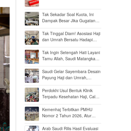
Tak Sekadar Soal Kuota, Ini
Dampak Besar Jika Gugatan
Haji Khusus Dikabulkan
Tak Tinggal Diam! Asosiasi Haji
dan Umrah Bersatu Hadapi
Gugatan Kuota Haji Khusus 8
Persen di MK
Tak Ingin Setengah Hati Layani
Tamu Allah, Saudi Matangkan
Layanan Umrah di Madinah
Saudi Gelar Sayembara Desain
Payung Haji dan Umrah,
Inovator Dunia Diajak Ikut
Berpartisipasi
Perdokhi Usul Bentuk Klinik
Terpadu Kesehatan Haji, Calon
Jamaah Disiapkan Tak Sekadar
Fit to Fly
Kemenhaj Terbitkan PMHU
Nomor 2 Tahun 2026, Atur
Standar Baru Usaha Haji dan
Umrah
Arab Saudi Rilis Hasil Evaluasi