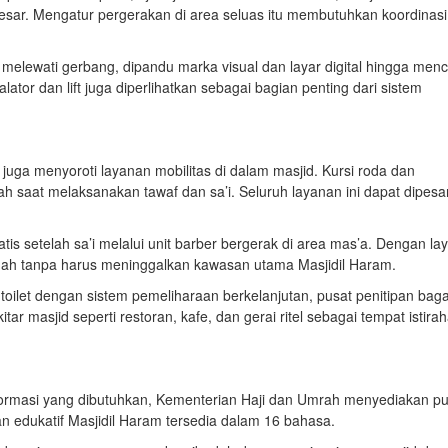
ar. Mengatur pergerakan di area seluas itu membutuhkan koordinasi
melewati gerbang, dipandu marka visual dan layar digital hingga men
alator dan lift juga diperlihatkan sebagai bagian penting dari sistem
juga menyoroti layanan mobilitas di dalam masjid. Kursi roda dan
h saat melaksanakan tawaf dan sa’i. Seluruh layanan ini dapat dipesa
tis setelah sa’i melalui unit barber bergerak di area mas’a. Dengan la
dah tanpa harus meninggalkan kawasan utama Masjidil Haram.
i toilet dengan sistem pemeliharaan berkelanjutan, pusat penitipan baga
tar masjid seperti restoran, kafe, dan gerai ritel sebagai tempat istirah
ormasi yang dibutuhkan, Kementerian Haji dan Umrah menyediakan pu
an edukatif Masjidil Haram tersedia dalam 16 bahasa.