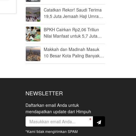
Penilaiannya
Catatkan Rekor! Saudi Terima
19,5 Juta Jemaah Haji Umrah
di Tahun 2025, Kepuasan
Tembus 94 Persen
BPKH Cairkan Rp2,06 Triliun
Nilai Manfaat untuk 5,7 Juta
Calon Haji, Segini Rata-rata
yang Diterima
Makkah dan Madinah Masuk
10 Besar Kota Paling Banyak
Dikunjungi Wisatawan
Internasional pada 2025
NEWSLETTER
Daftarkan email Anda untuk
mendapatkan update dari Himpuh
*Kami tidak mengirimkan SPAM