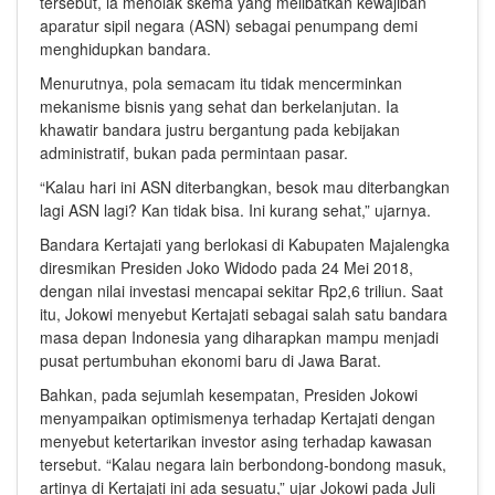
tersebut, ia menolak skema yang melibatkan kewajiban
aparatur sipil negara (ASN) sebagai penumpang demi
menghidupkan bandara.
Menurutnya, pola semacam itu tidak mencerminkan
mekanisme bisnis yang sehat dan berkelanjutan. Ia
khawatir bandara justru bergantung pada kebijakan
administratif, bukan pada permintaan pasar.
“Kalau hari ini ASN diterbangkan, besok mau diterbangkan
lagi ASN lagi? Kan tidak bisa. Ini kurang sehat,” ujarnya.
Bandara Kertajati yang berlokasi di Kabupaten Majalengka
diresmikan Presiden Joko Widodo pada 24 Mei 2018,
dengan nilai investasi mencapai sekitar Rp2,6 triliun. Saat
itu, Jokowi menyebut Kertajati sebagai salah satu bandara
masa depan Indonesia yang diharapkan mampu menjadi
pusat pertumbuhan ekonomi baru di Jawa Barat.
Bahkan, pada sejumlah kesempatan, Presiden Jokowi
menyampaikan optimismenya terhadap Kertajati dengan
menyebut ketertarikan investor asing terhadap kawasan
tersebut. “Kalau negara lain berbondong-bondong masuk,
artinya di Kertajati ini ada sesuatu,” ujar Jokowi pada Juli