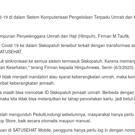
ovid-19 di dalam Sistem Komputerisasi Pengelolaan Terpadu Umrah dan 
 Himpunan Penyelenggara Umrah dan Haji (Himpuh), Firman M Taufik.
n Covid-19 ke dalam Siskopatuh tersebut terkait dengan transformasi s
i SATUSEHAT.
uk sinkronisasi ke semua sistem termasuk Siskopatuh. Karena meman
rian Kesehatan," terang Firman kepada Himpuhnews, Senin (6/3/2023).
9 tidak menjadi mandatori atau syarat keberangkatan umrah, maka kon
ambat keberangkatan jemaah.
9 kita masih bisa mencetak ID Siskopatuh jemaah umrah. Berbeda dengan
 maka kita tidak bisa melanjutkan ke tahap pencetakan kartu, jadi betul-
telah mengunduh PeduliLindungi sebelumnya, masyarakat hanya perlu
pp Store, baik secara otomatis maupun manual.
tuan di SATUSEHAT Mobile, pengguna hanya perlu log in dengan nom