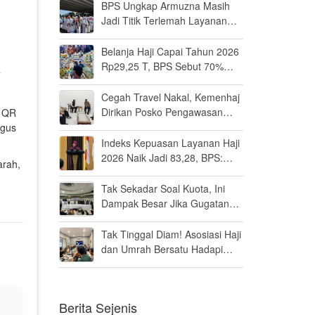
BPS Ungkap Armuzna Masih
Jadi Titik Terlemah Layanan
Haji 2026
Belanja Haji Capai Tahun 2026
Rp29,25 T, BPS Sebut 70%
T
Uangnya Mengalir ke Arab
Saudi
Cegah Travel Nakal, Kemenhaj
Dirikan Posko Pengawasan
i QR
Umrah di Bandara Soetta
igus
Indeks Kepuasan Layanan Haji
2026 Naik Jadi 83,28, BPS:
arah,
Masuk Kategori Memuaskan
Tak Sekadar Soal Kuota, Ini
Dampak Besar Jika Gugatan
Haji Khusus Dikabulkan
Tak Tinggal Diam! Asosiasi Haji
dan Umrah Bersatu Hadapi
Gugatan Kuota Haji Khusus 8
Persen di MK
Berita Sejenis