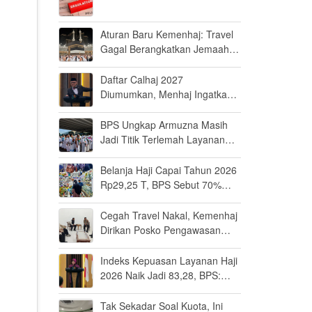
Aturan Baru Kemenhaj: Travel
Gagal Berangkatkan Jemaah
Terancam Dicabut Izin
Daftar Calhaj 2027
Diumumkan, Menhaj Ingatkan
Jemaah Jaga Fisik dan Mental
BPS Ungkap Armuzna Masih
Jadi Titik Terlemah Layanan
Haji 2026
Belanja Haji Capai Tahun 2026
Rp29,25 T, BPS Sebut 70%
Uangnya Mengalir ke Arab
Saudi
Cegah Travel Nakal, Kemenhaj
Dirikan Posko Pengawasan
Umrah di Bandara Soetta
Indeks Kepuasan Layanan Haji
2026 Naik Jadi 83,28, BPS:
Masuk Kategori Memuaskan
Tak Sekadar Soal Kuota, Ini