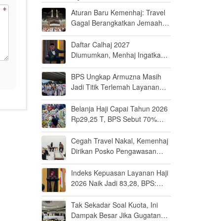
Aturan Baru Kemenhaj: Travel
Gagal Berangkatkan Jemaah
Terancam Dicabut Izin
Daftar Calhaj 2027
Diumumkan, Menhaj Ingatkan
Jemaah Jaga Fisik dan Mental
BPS Ungkap Armuzna Masih
Jadi Titik Terlemah Layanan
Haji 2026
Belanja Haji Capai Tahun 2026
Rp29,25 T, BPS Sebut 70%
Uangnya Mengalir ke Arab
Saudi
Cegah Travel Nakal, Kemenhaj
Dirikan Posko Pengawasan
Umrah di Bandara Soetta
Indeks Kepuasan Layanan Haji
2026 Naik Jadi 83,28, BPS:
Masuk Kategori Memuaskan
Tak Sekadar Soal Kuota, Ini
Dampak Besar Jika Gugatan