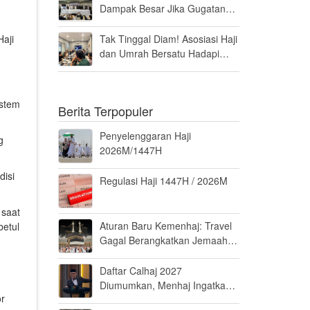
Dampak Besar Jika Gugatan
Haji Khusus Dikabulkan
Haji
Tak Tinggal Diam! Asosiasi Haji
dan Umrah Bersatu Hadapi
Gugatan Kuota Haji Khusus 8
Persen di MK
istem
Berita Terpopuler
Penyelenggaran Haji
g
2026M/1447H
disi
Regulasi Haji 1447H / 2026M
 saat
Aturan Baru Kemenhaj: Travel
betul
Gagal Berangkatkan Jemaah
Terancam Dicabut Izin
Daftar Calhaj 2027
Diumumkan, Menhaj Ingatkan
or
Jemaah Jaga Fisik dan Mental