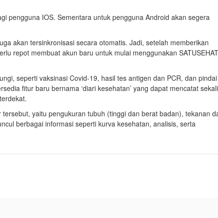
 bagi pengguna IOS. Sementara untuk pengguna Android akan segera
9 juga akan tersinkronisasi secara otomatis. Jadi, setelah memberikan
perlu repot membuat akun baru untuk mulai menggunakan SATUSEHA
dungi, seperti vaksinasi Covid-19, hasil tes antigen dan PCR, dan pinda
rsedia fitur baru bernama ‘diari kesehatan’ yang dapat mencatat sekal
terdekat.
r tersebut, yaitu pengukuran tubuh (tinggi dan berat badan), tekanan d
cul berbagai informasi seperti kurva kesehatan, analisis, serta