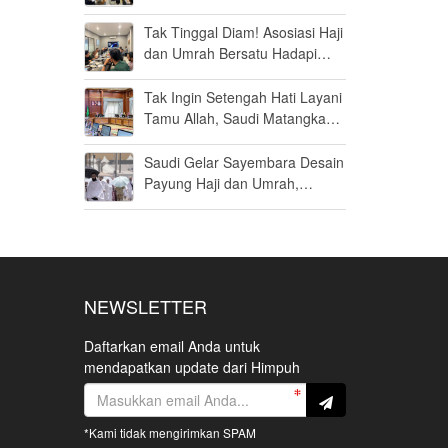
Haji Khusus Dikabulkan
Tak Tinggal Diam! Asosiasi Haji
dan Umrah Bersatu Hadapi
Gugatan Kuota Haji Khusus 8
Persen di MK
Tak Ingin Setengah Hati Layani
Tamu Allah, Saudi Matangkan
Layanan Umrah di Madinah
Saudi Gelar Sayembara Desain
Payung Haji dan Umrah,
Inovator Dunia Diajak Ikut
Berpartisipasi
NEWSLETTER
Daftarkan email Anda untuk
mendapatkan update dari Himpuh
*Kami tidak mengirimkan SPAM