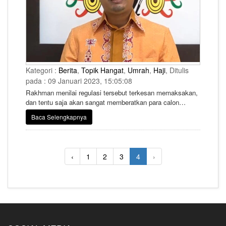
Kategori :
Berita
,
Topik Hangat
,
Umrah
,
Haji
, Ditulis
pada : 09 Januari 2023, 15:05:08
Rakhman menilai regulasi tersebut terkesan memaksakan,
dan tentu saja akan sangat memberatkan para calon
jemaah.
Baca Selengkapnya
‹
1
2
3
4
›