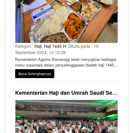
Kategori :
Haji
,
Haji 1445 H
, Ditulis pada : 18
September 2024, 10:12:28
Kementerian Agama (Kemenag) telah menyajikan berbagai
menu nusantara dalam penyelenggaraan ibadah haji 1445
H/2024 M. Direktur Pelayanan Haji Luar Negeri (Diryanlu)
Baca Selengkapnya
Ditjen Penyelenggaraan Haji dan Umrah (PHU) Kemenag
Subhan Cholid mengatakan penyusunan menu ini juga
mempertimbangkan kebutuhan nutrisi dan ketersediaan
Kementerian Haji dan Umrah Saudi Selenggarakan Upacara Penutupan Perhelatan Haji 1445 Hijriyah
bahan baku makanan di Arab Saudi.