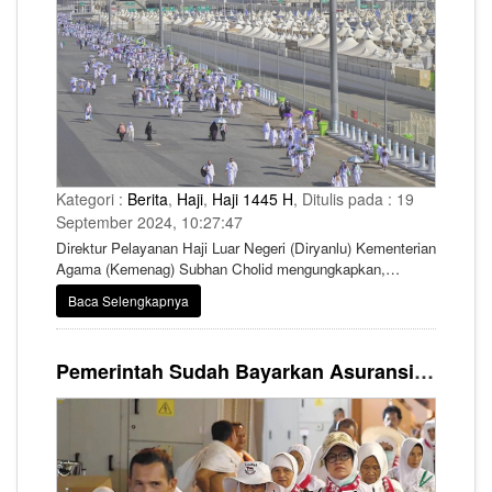
Kategori :
Berita
,
Haji
,
Haji 1445 H
, Ditulis pada : 19
September 2024, 10:27:47
Direktur Pelayanan Haji Luar Negeri (Diryanlu) Kementerian
Agama (Kemenag) Subhan Cholid mengungkapkan,
terpilihnya Mashariq sebagai penyedia layanan haji
Baca Selengkapnya
Indonesia di Arafah, Muzdalifah, dan Mina dilakukan
dengan beberapa pertimbangan.
Pemerintah Sudah Bayarkan Asuransi Jiwa bagi 497 Jemaah Reguler yang Wafat pada Haji 2024