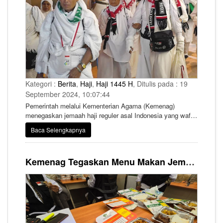
Kategori :
Berita
,
Haji
,
Haji 1445 H
, Ditulis pada : 19
September 2024, 10:07:44
Pemerintah melalui Kementerian Agama (Kemenag)
menegaskan jemaah haji reguler asal Indonesia yang wafat
pada penyelenggaraan ibadah haji 1445 H/2024 M
Baca Selengkapnya
mendapatkan asuransi jiwa. Ada lima jemaah yang
mendapat santunan dari Garuda Indonesia dan tiga jemaah
yang mendapat santunan kepada keluarga jemaah.
Kemenag Tegaskan Menu Makan Jemaah Haji 2024 Bercitarasa Nusantara dan Penuhi Standar Gizi