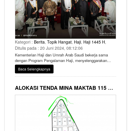
Kategori :
Berita
,
Topik Hangat
,
Haji
,
Haji 1445 H
,
Ditulis pada : 20 Juni 2024, 08:12:06
Kementerian Haji dan Umrah Arab Saudi bekerja sama
dengan Program Pengalaman Haji, menyelenggarakan
upacara penutupan tahunan, "Khitaamuhu Misk," di kantor
Baca Selengkapnya
pusat Kementerian di Makkah. Acara ini memberikan
penghargaan kepada para pemenang Penghargaan
Keunggulan "Labbaytum" ​​atas pelayanannya kepada para
ALOKASI TENDA MINA MAKTAB 115 SYARIKAH MASHARIQ
jamaah dan merayakan upaya mitra dalam memberikan
layanan terbaik.