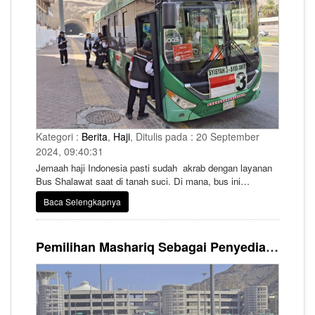
Kategori :
Berita
,
Haji
, Ditulis pada : 20 September
2024, 09:40:31
Jemaah haji Indonesia pasti sudah akrab dengan layanan
Bus Shalawat saat di tanah suci. Di mana, bus ini
merupakan fasilitas transportasi yang digunakan untuk
Baca Selengkapnya
mengantar jemaah Indonesia dari hotel/pemondokan ke
Masjidil Haram di Makkah dan sebaliknya.
Pemilihan Mashariq Sebagai Penyedia Layanan Sudah Lewat Kajian dan Evaluasi Tim Independen