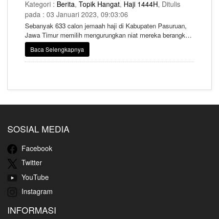
Kategori :
Berita
,
Topik Hangat
,
Haji 1444H
, Ditulis
pada : 03 Januari 2023, 09:03:06
Sebanyak 633 calon jemaah haji di Kabupaten Pasuruan,
Jawa Timur memilih mengurungkan niat mereka berangkat
ke Tanah Suci.
Baca Selengkapnya
SOSIAL MEDIA
Facebook
Twitter
YouTube
Instagram
INFORMASI