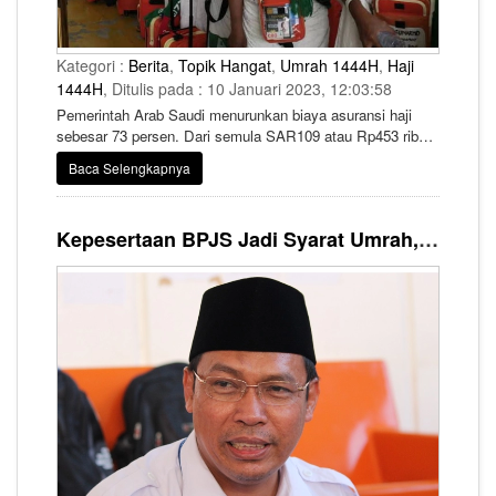
Kategori :
Berita
,
Topik Hangat
,
Umrah 1444H
,
Haji
1444H
, Ditulis pada : 10 Januari 2023, 12:03:58
Pemerintah Arab Saudi menurunkan biaya asuransi haji
sebesar 73 persen. Dari semula SAR109 atau Rp453 ribu
kini hanya SAR29 atau Rp120 ribu per jemaah.
Baca Selengkapnya
Kepesertaan BPJS Jadi Syarat Umrah, Begini Penjelasan Kemenag