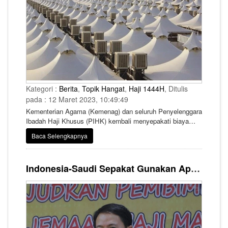
Kategori :
Berita
,
Topik Hangat
,
Haji 1444H
, Ditulis
pada : 12 Maret 2023, 10:49:49
Kementerian Agama (Kemenag) dan seluruh Penyelenggara
Ibadah Haji Khusus (PIHK) kembali menyepakati biaya
penyelenggaraan ibadah haji (BPIH) Khusus sebesar 8.000
Baca Selengkapnya
dolar AS atau sekitar Rp123 juta.
Indonesia-Saudi Sepakat Gunakan Aplikasi Saudi Visa Bio untuk Seluruh Jemaah Haji 2023