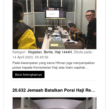
Kategori :
Kegiatan
,
Berita
,
Haji 1444H
, Ditulis pada :
14 April 2023, 05:49:56
Pada kesempatan yang sama Hilman juga menyampaikan
protes kepada Kementerian Haji atas klaim sepihak
wilayah Mina. "Beberapa bulan lalu, tempat di Mina eks
Baca Selengkapnya
wilayah Maktab 111 hingga 116 sempat di klaim milik salah
satu syarikah. Kemudian setelah dikonsultasikan
keberbagai pihak berkepentingan di Saudi termasuk
20.632 Jemaah Batalkan Porsi Haji Reguler Sejak Awal Tahun 2023
Kementerian Haji Saudi, ternyata klaim ini tidak benar."