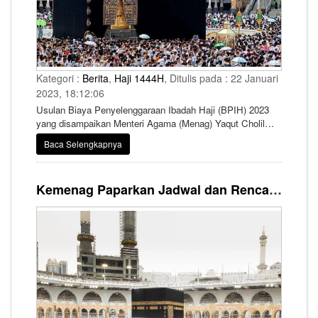
Kategori :
Berita
,
Haji 1444H
, Ditulis pada : 22 Januari
2023, 18:12:06
Usulan Biaya Penyelenggaraan Ibadah Haji (BPIH) 2023
yang disampaikan Menteri Agama (Menag) Yaqut Cholil
Qoumas kepada Komisi VIII DPR RI kini masih menjadi
Baca Selengkapnya
perbincangan hangat di tengah masyarakat.
Kemenag Paparkan Jadwal dan Rencana Perjalanan Haji 2023