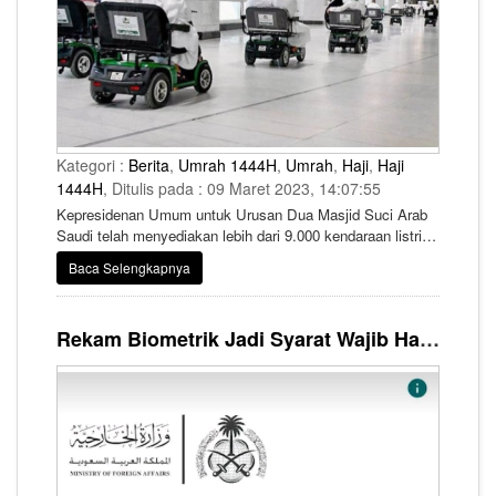
Kategori :
Berita
,
Umrah 1444H
,
Umrah
,
Haji
,
Haji
1444H
, Ditulis pada : 09 Maret 2023, 14:07:55
Kepresidenan Umum untuk Urusan Dua Masjid Suci Arab
Saudi telah menyediakan lebih dari 9.000 kendaraan listrik
di Masjidil Haram.
Baca Selengkapnya
Rekam Biometrik Jadi Syarat Wajib Haji Tahun Ini, PIHK Bisa Bantu Fasilitasi Jemaah