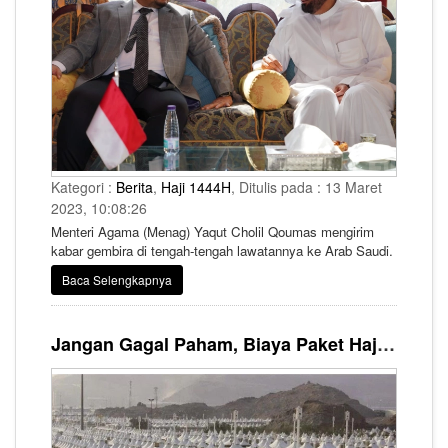
Kategori :
Berita
,
Haji 1444H
, Ditulis pada : 13 Maret
2023, 10:08:26
Menteri Agama (Menag) Yaqut Cholil Qoumas mengirim
kabar gembira di tengah-tengah lawatannya ke Arab Saudi.
Baca Selengkapnya
Jangan Gagal Paham, Biaya Paket Haji Khusus Bukan Rp123 Juta!