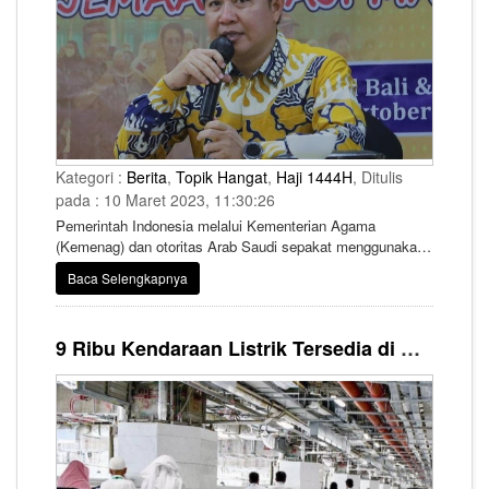
Kategori :
Berita
,
Topik Hangat
,
Haji 1444H
, Ditulis
pada : 10 Maret 2023, 11:30:26
Pemerintah Indonesia melalui Kementerian Agama
(Kemenag) dan otoritas Arab Saudi sepakat menggunakan
Aplikasi Visa Bio untuk seluruh jemaah haji Indonesia 1444
Baca Selengkapnya
H/2023 M.
9 Ribu Kendaraan Listrik Tersedia di Masjidil Haram untuk Jemaah Lansia dan Disabilitas