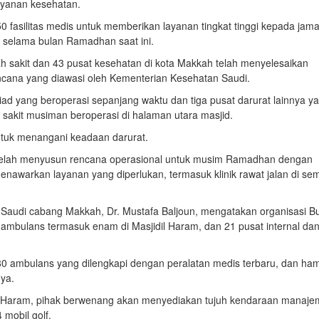
layanan kesehatan.
50 fasilitas medis untuk memberikan layanan tingkat tinggi kepada jam
 selama bulan Ramadhan saat ini.
ah sakit dan 43 pusat kesehatan di kota Makkah telah menyelesaikan
ncana yang diawasi oleh Kementerian Kesehatan Saudi.
jiad yang beroperasi sepanjang waktu dan tiga pusat darurat lainnya y
ah sakit musiman beroperasi di halaman utara masjid.
ntuk menangani keadaan darurat.
telah menyusun rencana operasional untuk musim Ramadhan dengan
awarkan layanan yang diperlukan, termasuk klinik rawat jalan di se
h Saudi cabang Makkah, Dr. Mustafa Baljoun, mengatakan organisasi B
 ambulans termasuk enam di Masjidil Haram, dan 21 pusat internal da
 80 ambulans yang dilengkapi dengan peralatan medis terbaru, dan ham
nya.
idil Haram, pihak berwenang akan menyediakan tujuh kendaraan manaj
 mobil golf.