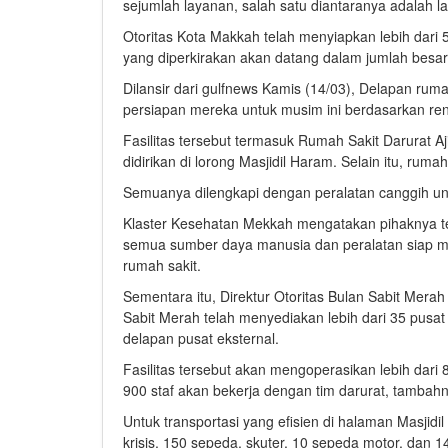
sejumlah layanan, salah satu diantaranya adalah 
Otoritas Kota Makkah telah menyiapkan lebih dari 
yang diperkirakan akan datang dalam jumlah besar
Dilansir dari gulfnews Kamis (14/03), Delapan rum
persiapan mereka untuk musim ini berdasarkan re
Fasilitas tersebut termasuk Rumah Sakit Darurat A
didirikan di lorong Masjidil Haram. Selain itu, rum
Semuanya dilengkapi dengan peralatan canggih u
Klaster Kesehatan Mekkah mengatakan pihaknya 
semua sumber daya manusia dan peralatan siap men
rumah sakit.
Sementara itu, Direktur Otoritas Bulan Sabit Mera
Sabit Merah telah menyediakan lebih dari 35 pusat
delapan pusat eksternal.
Fasilitas tersebut akan mengoperasikan lebih dari
900 staf akan bekerja dengan tim darurat, tambah
Untuk transportasi yang efisien di halaman Masj
krisis, 150 sepeda, skuter, 10 sepeda motor, dan 14