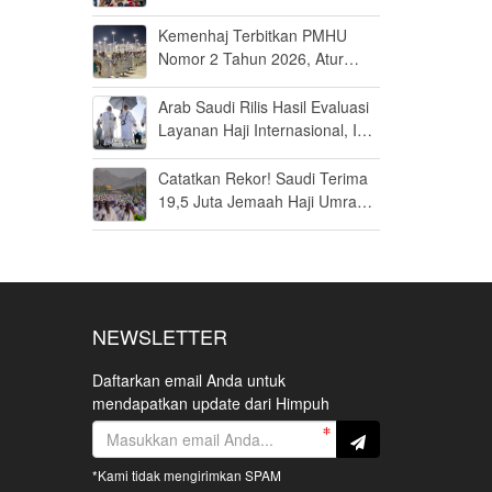
Jamaah Disiapkan Tak Sekadar
Fit to Fly
Kemenhaj Terbitkan PMHU
Nomor 2 Tahun 2026, Atur
Standar Baru Usaha Haji dan
Umrah
Arab Saudi Rilis Hasil Evaluasi
Layanan Haji Internasional, Ini
Penilaiannya
Catatkan Rekor! Saudi Terima
19,5 Juta Jemaah Haji Umrah
di Tahun 2025, Kepuasan
Tembus 94 Persen
NEWSLETTER
Daftarkan email Anda untuk
mendapatkan update dari Himpuh
*Kami tidak mengirimkan SPAM