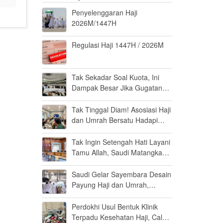
Penyelenggaran Haji
2026M/1447H
Regulasi Haji 1447H / 2026M
Tak Sekadar Soal Kuota, Ini
Dampak Besar Jika Gugatan
Haji Khusus Dikabulkan
Tak Tinggal Diam! Asosiasi Haji
dan Umrah Bersatu Hadapi
Gugatan Kuota Haji Khusus 8
Persen di MK
Tak Ingin Setengah Hati Layani
Tamu Allah, Saudi Matangkan
Layanan Umrah di Madinah
Saudi Gelar Sayembara Desain
Payung Haji dan Umrah,
Inovator Dunia Diajak Ikut
Berpartisipasi
Perdokhi Usul Bentuk Klinik
Terpadu Kesehatan Haji, Calon