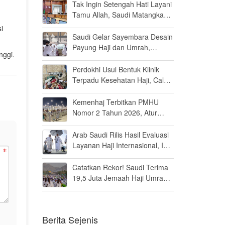
Persen di MK
Tak Ingin Setengah Hati Layani
Tamu Allah, Saudi Matangkan
Layanan Umrah di Madinah
i
Saudi Gelar Sayembara Desain
Payung Haji dan Umrah,
nggi.
Inovator Dunia Diajak Ikut
Berpartisipasi
Perdokhi Usul Bentuk Klinik
Terpadu Kesehatan Haji, Calon
Jamaah Disiapkan Tak Sekadar
Fit to Fly
Kemenhaj Terbitkan PMHU
Nomor 2 Tahun 2026, Atur
Standar Baru Usaha Haji dan
Umrah
Arab Saudi Rilis Hasil Evaluasi
Layanan Haji Internasional, Ini
Penilaiannya
Catatkan Rekor! Saudi Terima
19,5 Juta Jemaah Haji Umrah
di Tahun 2025, Kepuasan
Tembus 94 Persen
Berita Sejenis