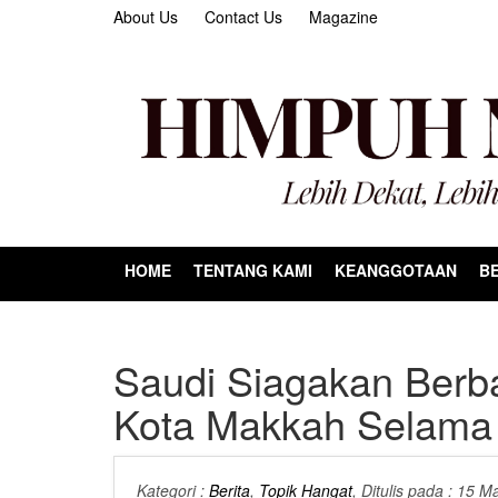
About Us
Contact Us
Magazine
HOME
TENTANG KAMI
KEANGGOTAAN
BE
Saudi Siagakan Berba
Kota Makkah Selam
Kategori :
Berita
,
Topik Hangat
, Ditulis pada : 15 