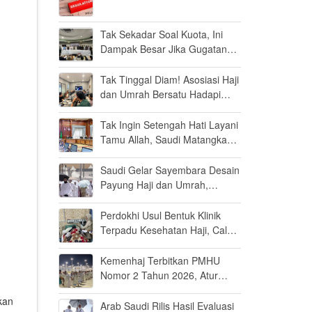
Tak Sekadar Soal Kuota, Ini
Dampak Besar Jika Gugatan
Haji Khusus Dikabulkan
Tak Tinggal Diam! Asosiasi Haji
dan Umrah Bersatu Hadapi
Gugatan Kuota Haji Khusus 8
Persen di MK
Tak Ingin Setengah Hati Layani
Tamu Allah, Saudi Matangkan
Layanan Umrah di Madinah
Saudi Gelar Sayembara Desain
Payung Haji dan Umrah,
Inovator Dunia Diajak Ikut
Berpartisipasi
Perdokhi Usul Bentuk Klinik
Terpadu Kesehatan Haji, Calon
Jamaah Disiapkan Tak Sekadar
Fit to Fly
Kemenhaj Terbitkan PMHU
Nomor 2 Tahun 2026, Atur
Standar Baru Usaha Haji dan
kan
Umrah
Arab Saudi Rilis Hasil Evaluasi