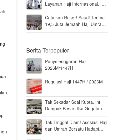
Layanan Haji Internasional, Ini
Penilaiannya
aah
Catatkan Rekor! Saudi Terima
19,5 Juta Jemaah Haji Umrah
di Tahun 2025, Kepuasan
Tembus 94 Persen
ang
Berita Terpopuler
Penyelenggaran Haji
2026M/1447H
mua
Regulasi Haji 1447H / 2026M
ulan
n
Tak Sekadar Soal Kuota, Ini
Dampak Besar Jika Gugatan
Haji Khusus Dikabulkan
pir
Tak Tinggal Diam! Asosiasi Haji
dan Umrah Bersatu Hadapi
emen
Gugatan Kuota Haji Khusus 8