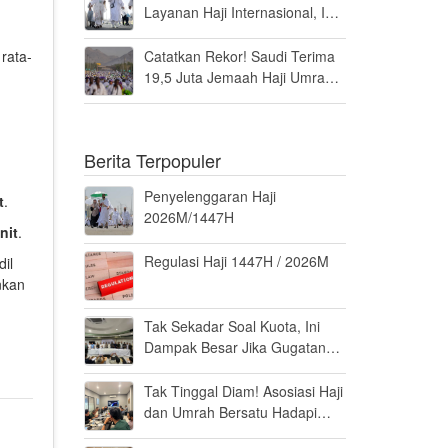
Layanan Haji Internasional, Ini
Penilaiannya
rata-
Catatkan Rekor! Saudi Terima
19,5 Juta Jemaah Haji Umrah
di Tahun 2025, Kepuasan
Tembus 94 Persen
Berita Terpopuler
Penyelenggaran Haji
t
.
2026M/1447H
nit
.
Regulasi Haji 1447H / 2026M
il
nkan
Tak Sekadar Soal Kuota, Ini
Dampak Besar Jika Gugatan
Haji Khusus Dikabulkan
Tak Tinggal Diam! Asosiasi Haji
dan Umrah Bersatu Hadapi
Gugatan Kuota Haji Khusus 8