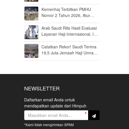
Jamaah Disiapkan Tak Sekadar
Fit to Fly
Kemenhaj Terbitkan PMHU
Nomor 2 Tahun 2026, Atur
Standar Baru Usaha Haji dan
Umrah
Arab Saudi Rilis Hasil Evaluasi
Layanan Haji Internasional, Ini
Penilaiannya
Catatkan Rekor! Saudi Terima
19,5 Juta Jemaah Haji Umrah
di Tahun 2025, Kepuasan
Tembus 94 Persen
NEWSLETTER
Daftarkan email Anda untuk
mendapatkan update dari Himpuh
*Kami tidak mengirimkan SPAM