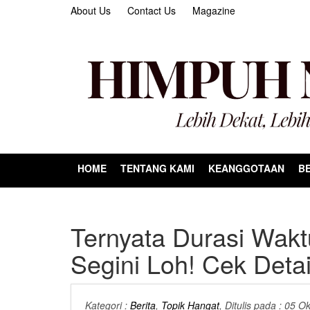
About Us
Contact Us
Magazine
HOME
TENTANG KAMI
KEANGGOTAAN
BE
Ternyata Durasi Wa
Segini Loh! Cek Detai
Kategori :
Berita
,
Topik Hangat
, Ditulis pada : 05 