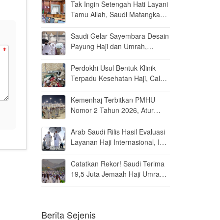
Persen di MK
Tak Ingin Setengah Hati Layani
Tamu Allah, Saudi Matangkan
Layanan Umrah di Madinah
Saudi Gelar Sayembara Desain
Payung Haji dan Umrah,
Inovator Dunia Diajak Ikut
Berpartisipasi
Perdokhi Usul Bentuk Klinik
Terpadu Kesehatan Haji, Calon
Jamaah Disiapkan Tak Sekadar
Fit to Fly
Kemenhaj Terbitkan PMHU
Nomor 2 Tahun 2026, Atur
Standar Baru Usaha Haji dan
Umrah
Arab Saudi Rilis Hasil Evaluasi
Layanan Haji Internasional, Ini
Penilaiannya
Catatkan Rekor! Saudi Terima
19,5 Juta Jemaah Haji Umrah
di Tahun 2025, Kepuasan
Tembus 94 Persen
Berita Sejenis