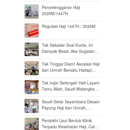
Penyelenggaran Haji
2026M/1447H
Regulasi Haji 1447H / 2026M
Tak Sekadar Soal Kuota, Ini
Dampak Besar Jika Gugatan
Haji Khusus Dikabulkan
Tak Tinggal Diam! Asosiasi Haji
dan Umrah Bersatu Hadapi
Gugatan Kuota Haji Khusus 8
Persen di MK
Tak Ingin Setengah Hati Layani
Tamu Allah, Saudi Matangkan
Layanan Umrah di Madinah
Saudi Gelar Sayembara Desain
Payung Haji dan Umrah,
Inovator Dunia Diajak Ikut
Berpartisipasi
Perdokhi Usul Bentuk Klinik
Terpadu Kesehatan Haji, Calon