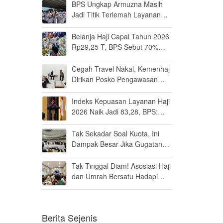
BPS Ungkap Armuzna Masih
Jadi Titik Terlemah Layanan
Haji 2026
Belanja Haji Capai Tahun 2026
Rp29,25 T, BPS Sebut 70%
Uangnya Mengalir ke Arab
Saudi
Cegah Travel Nakal, Kemenhaj
Dirikan Posko Pengawasan
Umrah di Bandara Soetta
Indeks Kepuasan Layanan Haji
2026 Naik Jadi 83,28, BPS:
Masuk Kategori Memuaskan
Tak Sekadar Soal Kuota, Ini
Dampak Besar Jika Gugatan
Haji Khusus Dikabulkan
Tak Tinggal Diam! Asosiasi Haji
dan Umrah Bersatu Hadapi
Gugatan Kuota Haji Khusus 8
Persen di MK
Berita Sejenis