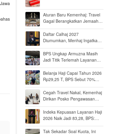
 Jawa
Aturan Baru Kemenhaj: Travel
bahas
Gagal Berangkatkan Jemaah
Terancam Dicabut Izin
Daftar Calhaj 2027
Diumumkan, Menhaj Ingatkan
Jemaah Jaga Fisik dan Mental
BPS Ungkap Armuzna Masih
Jadi Titik Terlemah Layanan
Haji 2026
Belanja Haji Capai Tahun 2026
Rp29,25 T, BPS Sebut 70%
Uangnya Mengalir ke Arab
Saudi
Cegah Travel Nakal, Kemenhaj
Dirikan Posko Pengawasan
Umrah di Bandara Soetta
Indeks Kepuasan Layanan Haji
2026 Naik Jadi 83,28, BPS:
Masuk Kategori Memuaskan
Tak Sekadar Soal Kuota, Ini