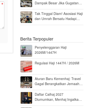
Dampak Besar Jika Gugatan
Haji Khusus Dikabulkan
Tak Tinggal Diam! Asosiasi Haji
dan Umrah Bersatu Hadapi
Gugatan Kuota Haji Khusus 8
Persen di MK
Berita Terpopuler
Penyelenggaran Haji
2026M/1447H
Regulasi Haji 1447H / 2026M
Aturan Baru Kemenhaj: Travel
Gagal Berangkatkan Jemaah
Terancam Dicabut Izin
Daftar Calhaj 2027
Diumumkan, Menhaj Ingatkan
Jemaah Jaga Fisik dan Mental