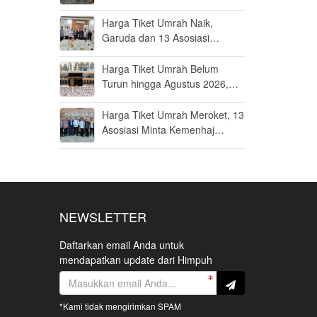
dengan Mata Uang Asing
Harga Tiket Umrah Naik,
Garuda dan 13 Asosiasi
Dorong Pemerintah Cari Solusi
Bersama
Harga Tiket Umrah Belum
Turun hingga Agustus 2026,
Garuda Ungkap Penyebab
Utamanya
Harga Tiket Umrah Meroket, 13
Asosiasi Minta Kemenhaj
Fasilitasi Audiensi dengan
Maskapai
NEWSLETTER
Daftarkan email Anda untuk
mendapatkan update dari Himpuh
*Kami tidak mengirimkan SPAM