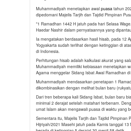
Muhammadiyah menetapkan awal
puasa
tahun 202
dipedomani Majelis Tarjih dan Tajdid Pimpinan P
"1 Ramadhan 1442 H jatuh pada hari Selasa Wage
Haedar Nashir dalam pernyataannya yang dipantau 
Ia mengatakan berdasarkan hasil hisab, pada 12 Apr
Yogyakarta sudah terlihat dengan ketinggian di ata
di Indonesia.
Perhitungan hisab adalah kalkulasi akurat yang s
Muhammadiyah memiliki kebiasaan menetapkan wak
Agama menggelar Sidang Isbat Awal Ramadhan di 
Muhammadiyah mendasarkan penetapan 1 Ramadh
dikombinasikan dengan melihat bulan baru (rukyatul 
Dari tren beberapa kali Sidang Isbat, bulan baru bi
minimal 2 derajat setelah matahari terbenam. Deng
umat Islam akan mengawali puasa di waktu yang 
Sementara itu, Majelis Tarjih dan Tajdid Pimpina
Hijriyah/2021 Masehi jatuh pada Kamis tanggal 13 
berada di ketinggian 5 derajat 30 menit 58 detik.