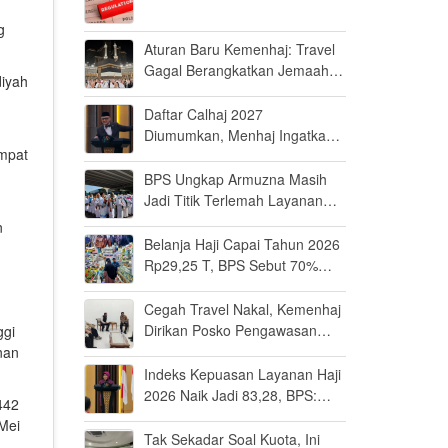
g
Aturan Baru Kemenhaj: Travel
Gagal Berangkatkan Jemaah
iyah
Terancam Dicabut Izin
Daftar Calhaj 2027
Diumumkan, Menhaj Ingatkan
empat
Jemaah Jaga Fisik dan Mental
BPS Ungkap Armuzna Masih
Jadi Titik Terlemah Layanan
Haji 2026
n
Belanja Haji Capai Tahun 2026
Rp29,25 T, BPS Sebut 70%
Uangnya Mengalir ke Arab
Saudi
Cegah Travel Nakal, Kemenhaj
Dirikan Posko Pengawasan
ggi
Umrah di Bandara Soetta
nan
Indeks Kepuasan Layanan Haji
2026 Naik Jadi 83,28, BPS:
442
Masuk Kategori Memuaskan
 Mei
Tak Sekadar Soal Kuota, Ini