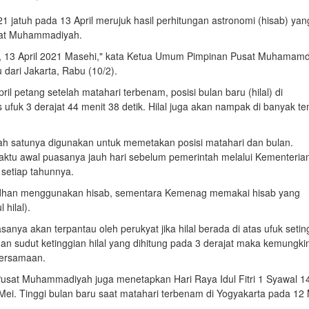
1 jatuh pada 13 April merujuk hasil perhitungan astronomi (hisab) yan
usat Muhammadiyah.
, 13 April 2021 Masehi," kata Ketua Umum Pimpinan Pusat Muhamamd
dari Jakarta, Rabu (10/2).
il petang setelah matahari terbenam, posisi bulan baru (hilal) di
s ufuk 3 derajat 44 menit 38 detik. Hilal juga akan nampak di banyak t
alah satunya digunakan untuk memetakan posisi matahari dan bulan.
tu awal puasanya jauh hari sebelum pemerintah melalui Kementeria
setiap tahunnya.
an menggunakan hisab, sementara Kemenag memakai hisab yang
hilal).
asanya akan terpantau oleh perukyat jika hilal berada di atas ufuk setin
an sudut ketinggian hilal yang dihitung pada 3 derajat maka kemungki
bersamaan.
n Pusat Muhammadiyah juga menetapkan Hari Raya Idul Fitri 1 Syawal 1
Mei. Tinggi bulan baru saat matahari terbenam di Yogyakarta pada 12