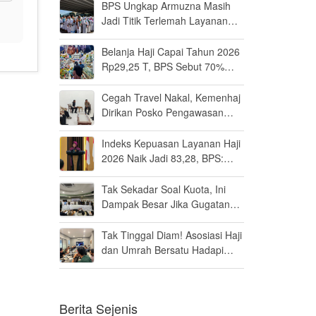
BPS Ungkap Armuzna Masih
Jadi Titik Terlemah Layanan
Haji 2026
Belanja Haji Capai Tahun 2026
Rp29,25 T, BPS Sebut 70%
Uangnya Mengalir ke Arab
Saudi
Cegah Travel Nakal, Kemenhaj
Dirikan Posko Pengawasan
Umrah di Bandara Soetta
Indeks Kepuasan Layanan Haji
2026 Naik Jadi 83,28, BPS:
Masuk Kategori Memuaskan
Tak Sekadar Soal Kuota, Ini
Dampak Besar Jika Gugatan
Haji Khusus Dikabulkan
Tak Tinggal Diam! Asosiasi Haji
dan Umrah Bersatu Hadapi
Gugatan Kuota Haji Khusus 8
Persen di MK
Berita Sejenis