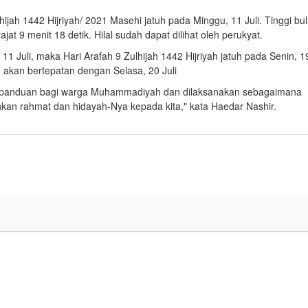
h 1442 Hijriyah/ 2021 Masehi jatuh pada Minggu, 11 Juli. Tinggi bu
at 9 menit 18 detik. Hilal sudah dapat dilihat oleh perukyat.
1 Juli, maka Hari Arafah 9 Zulhijah 1442 Hijriyah jatuh pada Senin, 1
h akan bertepatan dengan Selasa, 20 Juli
di panduan bagi warga Muhammadiyah dan dilaksanakan sebagaimana
an rahmat dan hidayah-Nya kepada kita," kata Haedar Nashir.