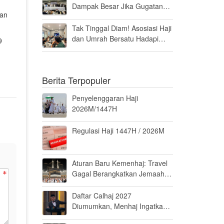
Dampak Besar Jika Gugatan
lan
Haji Khusus Dikabulkan
Tak Tinggal Diam! Asosiasi Haji
dan Umrah Bersatu Hadapi
9
Gugatan Kuota Haji Khusus 8
Persen di MK
Berita Terpopuler
Penyelenggaran Haji
2026M/1447H
Regulasi Haji 1447H / 2026M
Aturan Baru Kemenhaj: Travel
Gagal Berangkatkan Jemaah
Terancam Dicabut Izin
Daftar Calhaj 2027
Diumumkan, Menhaj Ingatkan
Jemaah Jaga Fisik dan Mental