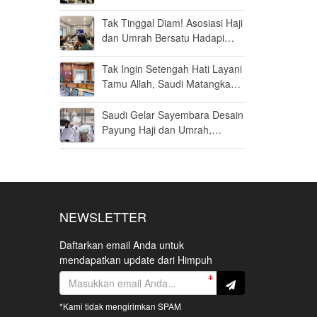
Haji Khusus Dikabulkan
Tak Tinggal Diam! Asosiasi Haji
dan Umrah Bersatu Hadapi
Gugatan Kuota Haji Khusus 8
Persen di MK
Tak Ingin Setengah Hati Layani
Tamu Allah, Saudi Matangkan
Layanan Umrah di Madinah
Saudi Gelar Sayembara Desain
Payung Haji dan Umrah,
Inovator Dunia Diajak Ikut
Berpartisipasi
NEWSLETTER
Daftarkan email Anda untuk
mendapatkan update dari Himpuh
*Kami tidak mengirimkan SPAM