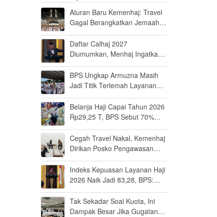
Aturan Baru Kemenhaj: Travel
Gagal Berangkatkan Jemaah
Terancam Dicabut Izin
Daftar Calhaj 2027
Diumumkan, Menhaj Ingatkan
Jemaah Jaga Fisik dan Mental
BPS Ungkap Armuzna Masih
Jadi Titik Terlemah Layanan
Haji 2026
Belanja Haji Capai Tahun 2026
Rp29,25 T, BPS Sebut 70%
Uangnya Mengalir ke Arab
Saudi
Cegah Travel Nakal, Kemenhaj
Dirikan Posko Pengawasan
Umrah di Bandara Soetta
Indeks Kepuasan Layanan Haji
2026 Naik Jadi 83,28, BPS:
Masuk Kategori Memuaskan
Tak Sekadar Soal Kuota, Ini
Dampak Besar Jika Gugatan