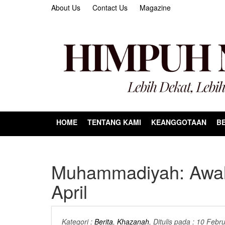
About Us
Contact Us
Magazine
HOME
TENTANG KAMI
KEANGGOTAAN
BE
Muhammadiyah: Awal
April
Kategori :
Berita
,
Khazanah
, Ditulis pada : 10 Febr