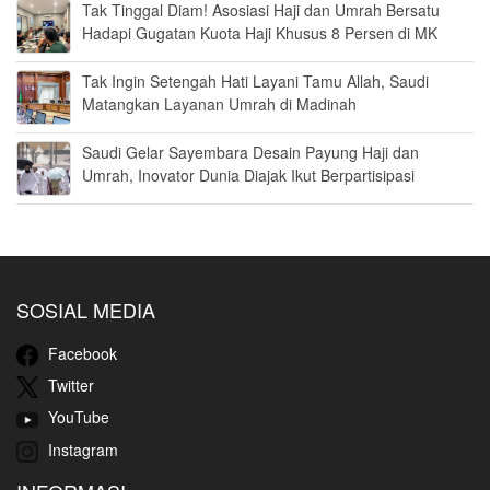
Tak Tinggal Diam! Asosiasi Haji dan Umrah Bersatu
Hadapi Gugatan Kuota Haji Khusus 8 Persen di MK
Tak Ingin Setengah Hati Layani Tamu Allah, Saudi
Matangkan Layanan Umrah di Madinah
Saudi Gelar Sayembara Desain Payung Haji dan
Umrah, Inovator Dunia Diajak Ikut Berpartisipasi
SOSIAL MEDIA
Facebook
Twitter
YouTube
Instagram