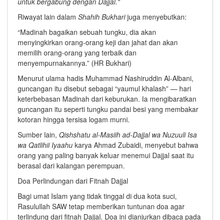
untuk bergabung dengan Dajjal."
Riwayat lain dalam
Shahih Bukhari
juga menyebutkan:
“Madinah bagaikan sebuah tungku, dia akan
menyingkirkan orang-orang keji dan jahat dan akan
memilih orang-orang yang terbaik dan
menyempurnakannya.” (HR Bukhari)
Menurut ulama hadis Muhammad Nashiruddin Al-Albani,
guncangan itu disebut sebagai “yaumul khalash” — hari
keterbebasan Madinah dari keburukan. Ia mengibaratkan
guncangan itu seperti tungku pandai besi yang membakar
kotoran hingga tersisa logam murni.
Sumber lain,
Qishshatu al-Masiih ad-Dajjal wa Nuzuuli Isa
wa Qatlihii Iyaahu
karya Ahmad Zubaidi, menyebut bahwa
orang yang paling banyak keluar menemui Dajjal saat itu
berasal dari kalangan perempuan.
Doa Perlindungan dari Fitnah Dajjal
Bagi umat Islam yang tidak tinggal di dua kota suci,
Rasulullah SAW tetap memberikan tuntunan doa agar
terlindung dari fitnah Dajjal. Doa ini dianjurkan dibaca pada