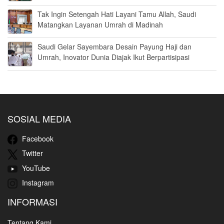
Tak Ingin Setengah Hati Layani Tamu Allah, Saudi
Matangkan Layanan Umrah di Madinah
Saudi Gelar Sayembara Desain Payung Haji dan
Umrah, Inovator Dunia Diajak Ikut Berpartisipasi
SOSIAL MEDIA
Facebook
Twitter
YouTube
Instagram
INFORMASI
Tentang Kami