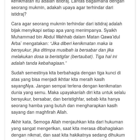
kenikmatan itu adalah istidraj. Lantas bagaimana dengan
seorang mukmin, adakah upaya agar terhindar dari
istidraj?
Cara agar seorang mukmin terhindar dari istidraj adalah
bijak menyikapi setiap apa yang menimpanya. Syaikh
Muhammad bin Abdul Wahhab dalam Matan Qawa’idul
Arba’ mengatakan:
“Jika diberi kenikmatan maka ia
bersyukur, jika ditimpa musibah ia bersabar dan jika
melakukan dosa ia beristigfar (bertaubat). Tiga hal ini
adalah tanda kebahagiaan.”
Sudah semestinya kita berbahagia dengan tiga kunci di
atas yang bisa menjadi ikhtiar kita meraih kasih
sayangNya. Jangan sempai terlena dengan kenikmatan
dunia yang semu. Maka upayakanlah diri kita untuk selalu
bersyukur, bersabar, dan beristighfar, sebab kita hanya
seorang hamba yang butuh dan mengharapkan kasih
sayang dan maghfirah Allah.
Akhir kata, Semoga Allah menjauhkan kita dari hukuman
yang sangat mengerikan, saat kita merasa dibahagiakan
dengan nikmat, dan saat kita hakikatnya sedang dihukum