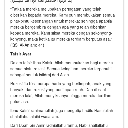
بِمَا أُوتُوا أَخَذْنَاهُمْ بَغْتَةً فَإِذَا هُمْ مُبْلِسُونَ
“Tatkala mereka melupakan peringatan yang telah
diberikan kepada mereka, Kami pun membukakan semua
pintu-pintu kesenangan untuk mereka; sehingga apabila
mereka bergembira dengan apa yang telah diberikan
kepada mereka, Kami siksa mereka dengan sekonyong-
konyong, maka ketika itu mereka terdiam berputus asa.”
(QS. Al-An’am: 44)
Tafsir Ayat
Dalam tafsir Ibnu Katsir, Allah membukakan bagi mereka
semua pintu rezeki. Semua keinginan mereka terpenuhi
sebagai bentuk istidraj dari Allah.
Rezeki itu bisa berupa harta yang berlimpah, anak yang
banyak, dan rezeki yang berlimpah ruah. Dan di saat
mereka lalai, Allah menyiksanya hingga mereka terdiam
putus asa.
Ibnu Katsir rahimahullah juga mengutip hadits Rasulullah
shalallahu ‘alaihi wasallam:
Dari Ubah bin Amir radhiallahu ‘anhu, Nabi shallallahu