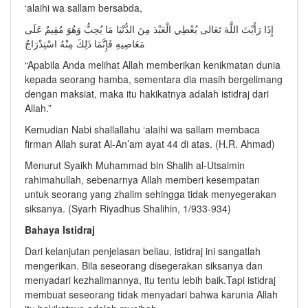
‘alaihi wa sallam bersabda,
إِذَا رَأَيْتَ اللَّهَ تَعَالى يُعْطِي الْعَبْدَ مِنَ الدُّنْيَا مَا يُحِبُّ وَهُوَ مُقِيمٌ عَلَى
مَعَاصِيهِ فَإِنَّمَا ذَلِكَ مِنْهُ اسْتِدْرَاجٌ
“Apabila Anda melihat Allah memberikan kenikmatan dunia
kepada seorang hamba, sementara dia masih bergelimang
dengan maksiat, maka itu hakikatnya adalah istidraj dari
Allah.”
Kemudian Nabi shallallahu ‘alaihi wa sallam membaca
firman Allah surat Al-An’am ayat 44 di atas. (H.R. Ahmad)
Menurut Syaikh Muhammad bin Shalih al-Utsaimin
rahimahullah, sebenarnya Allah memberi kesempatan
untuk seorang yang zhalim sehingga tidak menyegerakan
siksanya. (Syarh Riyadhus Shalihin, 1/933-934)
Bahaya Istidraj
Dari kelanjutan penjelasan beliau, istidraj ini sangatlah
mengerikan. Bila seseorang disegerakan siksanya dan
menyadari kezhalimannya, itu tentu lebih baik.Tapi istidraj
membuat seseorang tidak menyadari bahwa karunia Allah