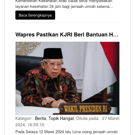
Kementerian Kesehatan Arab Saudi terus menyediakan
layanan kesehatan 24 jam bagi jamaah umrah selama
bulan Ramadhan di Masjidil Haram Makkah.
Baca Selengkapnya
Wapres Pastikan KJRI Beri Bantuan Hukum pada 5 Jemaah Umrah WNI yang Ditangkap Polisi Saudi
Kategori :
Berita
,
Topik Hangat
, Ditulis pada : 27 Maret
2024, 16:55:10
Pada Selasa 12 Maret 2024 lalu Lima orang jemaah umrah