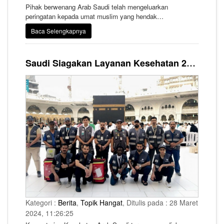
Pihak berwenang Arab Saudi telah mengeluarkan
peringatan kepada umat muslim yang hendak
melaksanakan ibadah umrah ke tanah suci agar tidak
Baca Selengkapnya
membawa barang-barang tertentu saat melakukan
perjalanan ibadah.
Saudi Siagakan Layanan Kesehatan 24 Jam di Masjidil Haram Selama Ramadhan
Kategori :
Berita
,
Topik Hangat
, Ditulis pada : 28 Maret
2024, 11:26:25