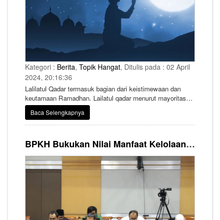
Kategori :
Berita
,
Topik Hangat
, Ditulis pada : 02 April
2024, 20:16:36
Lalilatul Qadar termasuk bagian dari keistimewaan dan
keutamaan Ramadhan. Lailatul qadar menurut mayoritas
ulama hanya ada di bulan Ramadhan. Lailatul qadar
Baca Selengkapnya
dikatakan malam terbaik dari seribu malam. Di malam itu,
doa hamba yang meminta kepada Allah akan dikabulkan.
BPKH Bukukan Nilai Manfaat Kelolaan Dana Haji Rp10,91 Triliun pada Februari 2024