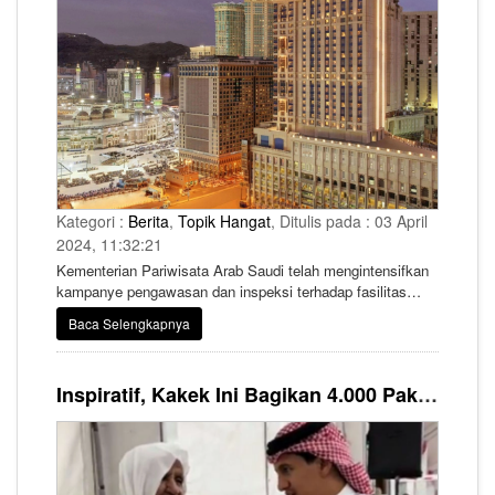
Kategori :
Berita
,
Topik Hangat
, Ditulis pada : 03 April
2024, 11:32:21
Kementerian Pariwisata Arab Saudi telah mengintensifkan
kampanye pengawasan dan inspeksi terhadap fasilitas
perhotelan dan penyedia layanan pariwisata di Makkah dan
Baca Selengkapnya
Madinah selama bulan suci Ramadhan.
Inspiratif, Kakek Ini Bagikan 4.000 Paket Buka Puasa Setiap Hari di Makkah selama Ramadhan