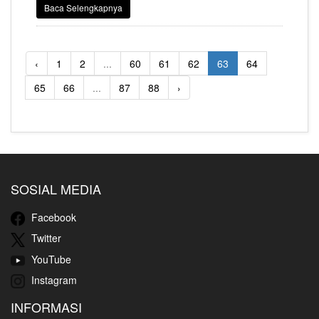
90.000 jamaah dan orang yang berpuasa setiap hari di atap
Baca Selengkapnya
Masjid Nabawi selama Ramadhan.
‹
1
2
...
60
61
62
63
64
65
66
...
87
88
›
SOSIAL MEDIA
Facebook
Twitter
YouTube
Instagram
INFORMASI