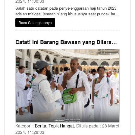
2024, 11:30:33
Salah satu catatan pada penyelenggaraan haji tahun 2023
adalah mitigasi jemaah hilang khususnya saat puncak haji
di Armuzna. Dimana pada tahun 2023, usai puncak haji di
Baca Selengkapnya
Armuzna ada tiga jemaah haji yang diketahui hilang dan
menyebabkan pencarian berlarut.
Catat! Ini Barang Bawaan yang Dilarang Dibawa Jemaah Umrah ke Tanah Suci
Kategori :
Berita
,
Topik Hangat
, Ditulis pada : 28 Maret
2024, 11:28:33