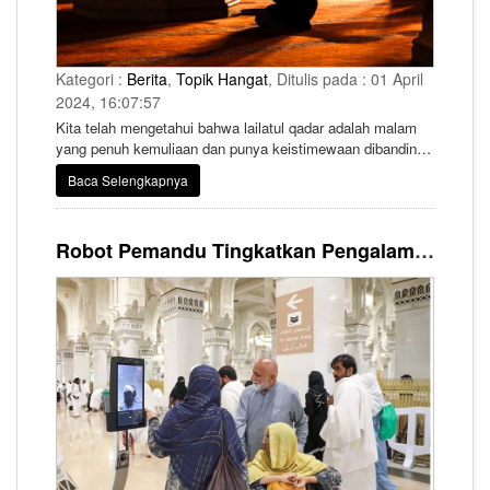
Kategori :
Berita
,
Topik Hangat
, Ditulis pada : 01 April
2024, 16:07:57
Kita telah mengetahui bahwa lailatul qadar adalah malam
yang penuh kemuliaan dan punya keistimewaan dibanding
malam-malam lainnya. Yang dimaksud dengan malam
Baca Selengkapnya
kemuliaan yaitu satu malam yang penuh dengan
kemuliaan, keagungan dan tanda-tanda kebesaran Allah
Ta’ala, karena malam itu merupakan permulaan
Robot Pemandu Tingkatkan Pengalaman Ibadah Jemaah Umrah di Masjidil Haram saat Ramadhan
diturunkannya al-Quran