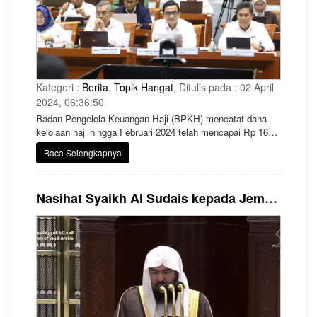
Kategori :
Berita
,
Topik Hangat
, Ditulis pada : 02 April
2024, 06:36:50
Badan Pengelola Keuangan Haji (BPKH) mencatat dana
kelolaan haji hingga Februari 2024 telah mencapai Rp 161
triliun. Anggota Badan Pelaksana BPKH Amri Yusuf
Baca Selengkapnya
menjelaskan, dana kelolaan haji BPKH per 2023 mencapai
Rp 166,74 triliun (100,45% dari target) dan nilai manfaat
yang berhasil yang berhasil didapat sebesar Rp 10,91 triliun
Nasihat Syaikh Al Sudais kepada Jemaah Umrah dalam Meraih Fadilah 10 Hari Terakhir Ramadhan
(108,99% dari target).