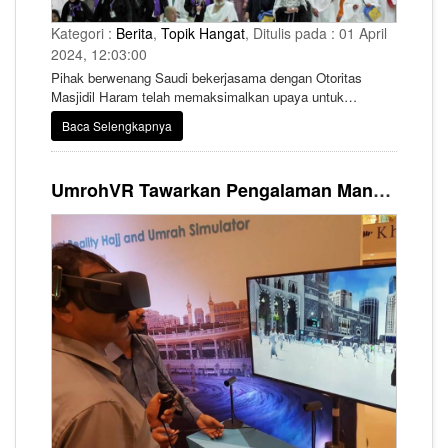
Kategori :
Berita
,
Topik Hangat
, Ditulis pada : 01 April
2024, 12:03:00
Pihak berwenang Saudi bekerjasama dengan Otoritas
Masjidil Haram telah memaksimalkan upaya untuk
mengatasi masuknya jamaah ketika ibadah umrah
Baca Selengkapnya
mencapai klimaksnya di Masjidil Hara, di 10 hari akhir
bulan Ramadhan.
UmrohVR Tawarkan Pengalaman Manasik Umrah dengan Teknologi Virtual Reality