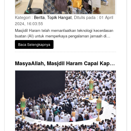
Kategori :
Berita
,
Topik Hangat
, Ditulis pada : 01 April
2024, 16:03:55
Masjidil Haram telah memanfaatkan teknologi kecerdasan
buatan (AI) untuk memperkaya pengalaman jamaah di
tempat suci umat Islam. Salah satunya adalah dengan
Baca Selengkapnya
memperkenalkan serangkaian robot pemandu untuk
melayani jamaah di bulan Ramadhan saat ini.
MasyaAllah, Masjdil Haram Capai Kapasitas Maksimumnya Jelang Akhir Ramadhan