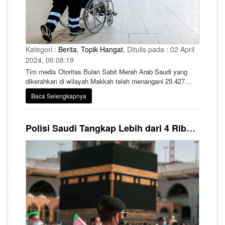
Kategori :
Berita
,
Topik Hangat
, Ditulis pada : 02 April
2024, 06:08:19
Tim medis Otoritas Bulan Sabit Merah Arab Saudi yang
dikerahkan di wilayah Makkah telah menangani 29.427
kasus kegawat daruratan di ibu kota suci tersebut dalam 19
Baca Selengkapnya
hari pertama Ramadhan, menurut laporan Saudi Press
Agency pada Minggu (31/03).
Polisi Saudi Tangkap Lebih dari 4 Ribu Jemaah Selama Ramadhan