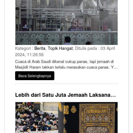
Kategori :
Berita
,
Topik Hangat
, Ditulis pada : 03 April
2024, 11:26:56
Cuaca di Arab Saudi dikenal cukup panas, tapi jemaah di
Masjidil Haram takkan terlalu merasakan cuaca panas. Ya
Arab Saudi memanfaatkan teknologi yang sangat canggih
Baca Selengkapnya
agar salat di Masjidil Haram di Mekah dan Masjid Nabawi
di Madinah suasananya tetap adem.
Lebih dari Satu Juta Jemaah Laksanakan I'tikaf di Dua Masjid Suci