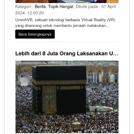
Kategori :
Berita
,
Topik Hangat
, Ditulis pada : 01 April
2024, 12:00:20
UmrohVR, sebuah teknologi berbasis Virtual Reality (VR)
yang dirancang untuk membantu jemaah melakukan
pelatihan umrah. Melalui teknologi modern ini, Pelatihan
Baca Selengkapnya
Umrah Berbasis Virtual Reality atau UmrohVR siap
mengubah metode konvensional pelatihan manasik yang
umum diketahui para jemaah, menjadi pengalaman yang
Lebih dari 8 Juta Orang Laksanakan Umrah di Paruh Pertama Bulan Ramadhan
lebih mendalam dan realistis.