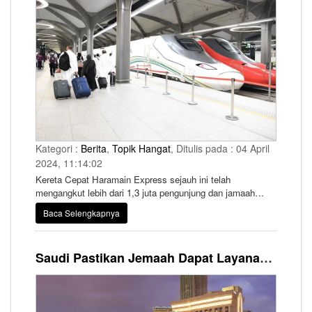
Kategori :
Berita
,
Topik Hangat
, Ditulis pada : 04 April
2024, 11:14:02
Kereta Cepat Haramain Express sejauh ini telah
mengangkut lebih dari 1,3 juta pengunjung dan jamaah
umrah selama Ramadhan, menyediakan perjalanan
Baca Selengkapnya
sepanjang waktu antara Madinah dan Makkah.
Saudi Pastikan Jemaah Dapat Layanan Hotel Terbaik di Makkah dan Madinah Selama Ramadhan