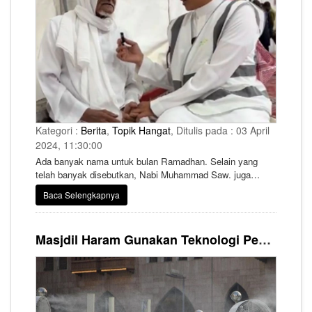
Kategori :
Berita
,
Topik Hangat
, Ditulis pada : 03 April
2024, 11:30:00
Ada banyak nama untuk bulan Ramadhan. Selain yang
telah banyak disebutkan, Nabi Muhammad Saw. juga
menyebutnya sebagai Bulan Kesabaran, Bulan Ampunan,
Baca Selengkapnya
dan Bulan Berbagi (Syahr al-Muwasat).
Masjdil Haram Gunakan Teknologi Pendingin Dengan Sterilisasi UV, Udara Dijamin Adem dan Bebas Kuman