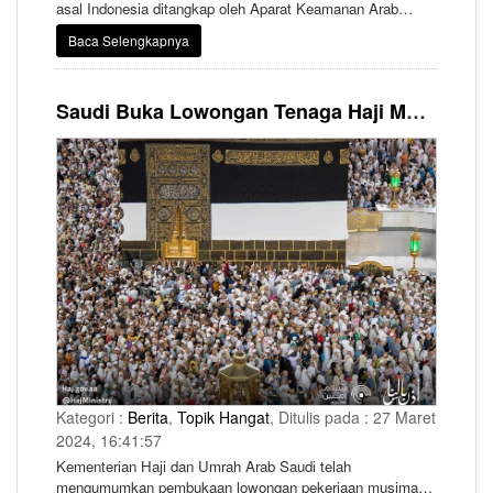
asal Indonesia ditangkap oleh Aparat Keamanan Arab
Saudi pada Selasa 12 Maret 2024 di Makkah sekitar pukul
Baca Selengkapnya
22.13 WAS. Kelimanya ditangkap secara sepihak oleh
Polisi Saudi karena dituduh melakukan praktik berjualan
secara illegal di tanah suci.
Saudi Buka Lowongan Tenaga Haji Musiman, Ini Posisi yang Tersedia!
Kategori :
Berita
,
Topik Hangat
, Ditulis pada : 27 Maret
2024, 16:41:57
Kementerian Haji dan Umrah Arab Saudi telah
mengumumkan pembukaan lowongan pekerjaan musiman