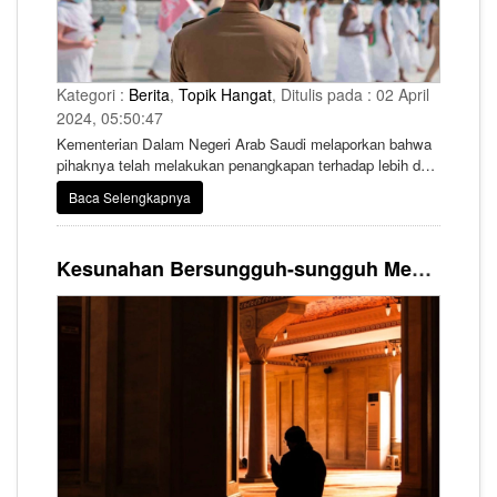
Kategori :
Berita
,
Topik Hangat
, Ditulis pada : 02 April
2024, 05:50:47
Kementerian Dalam Negeri Arab Saudi melaporkan bahwa
pihaknya telah melakukan penangkapan terhadap lebih dari
4.000 jemaah sepanjang Ramadan 2024. Penangkapan ini
Baca Selengkapnya
dilakukan lantaran jemaah tersebut terbukti melakukan
pelanggaran di Masjidil Haram. Pelanggar ini disebut
terlibat dalam perilaku negatif.
Kesunahan Bersungguh-sungguh Mengejar Malam Lailatul Qadar