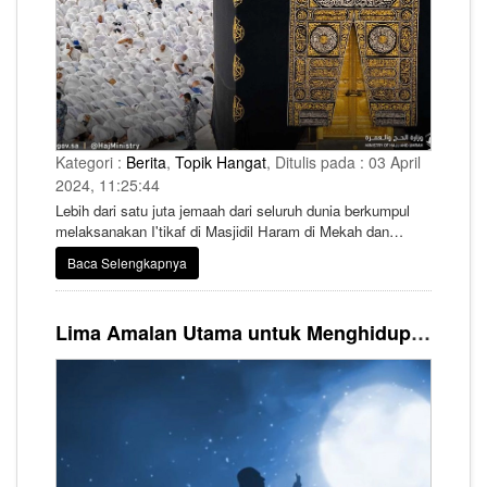
Kategori :
Berita
,
Topik Hangat
, Ditulis pada : 03 April
2024, 11:25:44
Lebih dari satu juta jemaah dari seluruh dunia berkumpul
melaksanakan I'tikaf di Masjidil Haram di Mekah dan
Masjid Nabawi di Madinah untuk menghidupkan dan
Baca Selengkapnya
mengejar fadilah malam lailatul qadar di 10 hari terakhir
Ramadhan. Para Jemaah melakukan rangkaian ibadah
dengan kusyuk mulai dari tarawih, dan qiyamullail, mencari
Lima Amalan Utama untuk Menghidupkan Malam Lailatul Qadar
berkah dari fase penutup bulan suci, yang dimulai pada hari
ke-20 Ramadhan.