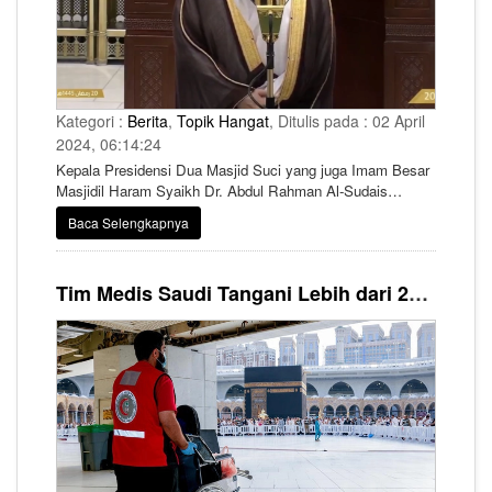
Kategori :
Berita
,
Topik Hangat
, Ditulis pada : 02 April
2024, 06:14:24
Kepala Presidensi Dua Masjid Suci yang juga Imam Besar
Masjidil Haram Syaikh Dr. Abdul Rahman Al-Sudais
menyampaikan pidato kepada para jamaah umrah dan
Baca Selengkapnya
shalat menyambut datangnya sepuluh hari terakhir bulan
Ramadan.
Tim Medis Saudi Tangani Lebih dari 29 RIbu Kasus Gawat Darurat di Makkah selama Ramadhan