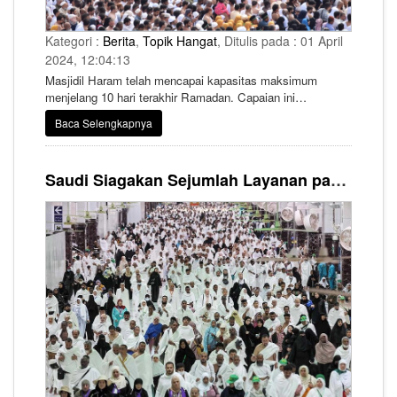
Kategori :
Berita
,
Topik Hangat
, Ditulis pada : 01 April
2024, 12:04:13
Masjidil Haram telah mencapai kapasitas maksimum
menjelang 10 hari terakhir Ramadan. Capaian ini
merupakan pertama kalinya sejak pandemi COVID-19.
Baca Selengkapnya
Saudi Siagakan Sejumlah Layanan pada Puncak Umrah di 10 hari Terakhir Ramadhan