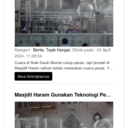
Kategori :
Berita
,
Topik Hangat
, Ditulis pada : 03 April
2024, 11:28:54
Cuaca di Arab Saudi dikenal cukup panas, tapi jemaah di
Masjidil Haram takkan terlalu merasakan cuaca panas. Ya
Arab Saudi memanfaatkan teknologi yang sangat canggih
Baca Selengkapnya
agar salat di Masjidil Haram di Mekah dan Masjid Nabawi
di Madinah suasananya tetap adem.
Masjdil Haram Gunakan Teknologi Pendingin Dengan Sterilisasi UV, Udara Dijamin Adem dan Bebas Kuman