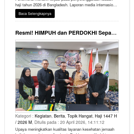
haji tahun 2026 di Bangladesh. Laporan media internasional
mengungkap bahwa negara tersebut mengalami kesulitan
Baca Selengkapnya
dalam mengisi kuota haji yang telah diberikan oleh
Pemerintah Arab Saudi.
Resmi! HIMPUH dan PERDOKHI Sepakat Kerja Bareng Perkuat Layanan Kesehatan Jemaah Haji Umrah
Kategori :
Kegiatan
,
Berita
,
Topik Hangat
,
Haji 1447 H
/ 2026 M
, Ditulis pada : 20 April 2026, 14:11:12
Upaya meningkatkan kualitas layanan kesehatan jemaah