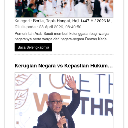
Kategori :
Berita
,
Topik Hangat
,
Haji 1447 H / 2026 M
,
Ditulis pada : 28 April 2026, 08:40:50
Pemerintah Arab Saudi memberi kelonggaran bagi warga
negaranya serta warga dari negara-negara Dewan Kerja
Sama Teluk (GCC) untuk tetap menunaikan ibadah umrah
Baca Selengkapnya
hingga 15 Dzulqa’dah atau bertepatan dengan 3 Mei 2026.
Kerugian Negara vs Kepastian Hukum dalam Dugaan Korupsi Kuota Haji