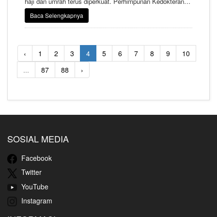
haji dan umrah terus diperkuat. Perhimpunan Kedokteran
Haji Indonesia (PERDOKHI) resmi menjalin kerja sama
Baca Selengkapnya
dengan Himpunan Penyelenggara Umrah dan Haji
(HIMPUH) melalui penandatanganan Nota Kesepahaman
yang digelar di Hotel Sofyan Cut Mutia, Menteng, Jakarta,
Sabtu (18/4/2026).
‹
1
2
3
4
5
6
7
8
9
10
...
87
88
›
SOSIAL MEDIA
Facebook
Twitter
YouTube
Instagram