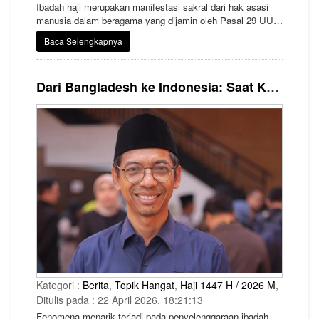
Ibadah haji merupakan manifestasi sakral dari hak asasi
manusia dalam beragama yang dijamin oleh Pasal 29 UUD
1945 dan instrumen internasional, Deklarasi Universal Hak
Baca Selengkapnya
Asasi Manusia. Namun praktiknya ibadah ini
bersinggungan dengan kompleksitas regulasi transnasional
dan kedaulatan wilayah.
Dari Bangladesh ke Indonesia: Saat Kuota Haji Tidak Lagi Jadi Masalah, Tapi Tiket yang Diperebutkan
Kategori :
Berita
,
Topik Hangat
,
Haji 1447 H / 2026 M
,
Ditulis pada : 22 April 2026, 18:21:13
Fenomena menarik terjadi pada penyelenggaraan ibadah