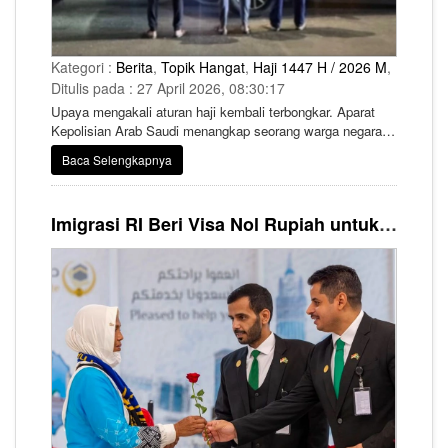
Kategori :
Berita
,
Topik Hangat
,
Haji 1447 H / 2026 M
,
Ditulis pada : 27 April 2026, 08:30:17
Upaya mengakali aturan haji kembali terbongkar. Aparat
Kepolisian Arab Saudi menangkap seorang warga negara
Mesir yang kedapatan menyelundupkan dua rekannya
Baca Selengkapnya
sesama warga Mesir ke dalam kompartemen tersembunyi
di sebuah truk pengangkut barang.
Imigrasi RI Beri Visa Nol Rupiah untuk Petugas Makkah Route