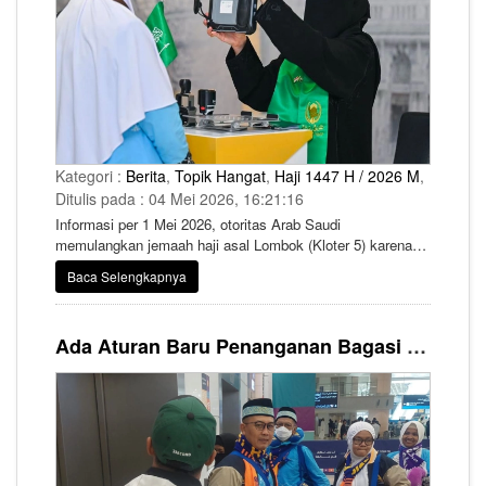
Kategori :
Berita
,
Topik Hangat
,
Haji 1447 H / 2026 M
,
Ditulis pada : 04 Mei 2026, 16:21:16
Informasi per 1 Mei 2026, otoritas Arab Saudi
memulangkan jemaah haji asal Lombok (Kloter 5) karena
masalah imigrasi, yaitu catatan overstay saat umrah tahun
Baca Selengkapnya
2017.
Ada Aturan Baru Penanganan Bagasi di Bandara Saudi, HIMPUH Minta PIHK Perhatikan Hal Ini