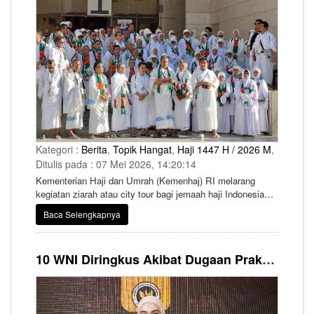
Kategori :
Berita
,
Topik Hangat
,
Haji 1447 H / 2026 M
,
Ditulis pada : 07 Mei 2026, 14:20:14
Kementerian Haji dan Umrah (Kemenhaj) RI melarang
kegiatan ziarah atau city tour bagi jemaah haji Indonesia
sebelum fase puncak ibadah haji di Arafah, Muzdalifah, dan
Baca Selengkapnya
Mina (Armuzna).
10 WNI Diringkus Akibat Dugaan Praktik Haji Ilegal, Kemenhaj RI Dukung Kepolisian Saudi