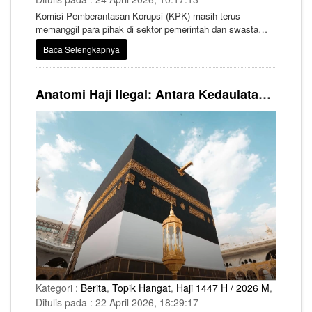
Komisi Pemberantasan Korupsi (KPK) masih terus
memanggil para pihak di sektor pemerintah dan swasta
dalam dugaan tindak pidana korupsi kuota haji tambahan
Baca Selengkapnya
tahun 2023-2024. Dalam perkara ini KPK telah menetapkan
4 orang tersangka dua sudah ditahan.
Anatomi Haji Ilegal: Antara Kedaulatan Negara, Hak Beribadah dan Kegagalan Distribusi Keadilan
Kategori :
Berita
,
Topik Hangat
,
Haji 1447 H / 2026 M
,
Ditulis pada : 22 April 2026, 18:29:17