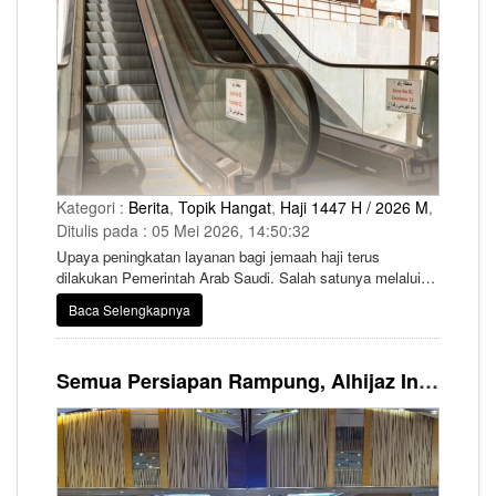
Kategori :
Berita
,
Topik Hangat
,
Haji 1447 H / 2026 M
,
Ditulis pada : 05 Mei 2026, 14:50:32
Upaya peningkatan layanan bagi jemaah haji terus
dilakukan Pemerintah Arab Saudi. Salah satunya melalui
pemasangan puluhan eskalator di kawasan Mina yang
Baca Selengkapnya
ditujukan untuk memperlancar mobilitas jemaah pada
musim haji 1447 Hijriah/2026 Masehi.
Semua Persiapan Rampung, Alhijaz Indowisata Akan Berangkatkan 10 Bus Jemaah Haji Khusus Tahun Ini