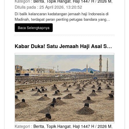
Kategori :
Berita
,
Topik Hangat
,
Haji 1447 H / 2026 M
,
Ditulis pada : 25 April 2026, 13:20:52
Di balik kelancaran kedatangan jemaah haji Indonesia di
Madinah, terdapat peran penting petugas bandara yang
bekerja di balik layar memastikan seluruh barang bawaan
Baca Selengkapnya
jemaah tetap aman dan terdistribusi dengan baik.
Kabar Duka! Satu Jemaah Haji Asal Solo Wafat di Madinah, Pemerintah Pastikan Badal Haji
Kategori :
Berita
,
Topik Hangat
,
Haji 1447 H / 2026 M
,