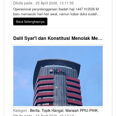
Ditulis pada : 25 April 2026, 13:11:55
Operasional penyelenggaraan ibadah haji 1447 H/2026 M
baru memasuki hari-hari awal, namun kabar duka sudah
datang dari Tanah Suci. Seorang jemaah haji asal
Baca Selengkapnya
Indonesia dilaporkan wafat setelah tiba di Arab Saudi.
Dalil Syar'i dan Konstitusi Menolak Mengembalikan Hasil Kentungan PIHK
Kategori :
Berita
,
Topik Hangat
,
Marwah PPIU-PIHK
,
Ditulis pada : 24 April 2026, 10:17:13