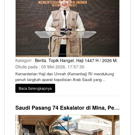
Kategori :
Berita
,
Topik Hangat
,
Haji 1447 H / 2026 M
,
Ditulis pada : 05 Mei 2026, 17:57:30
Kementerian Haji dan Umrah (Kemenhaj) RI mendukung
penuh langkah aparat kepolisian Arab Saudi yang
melakukan penindakan terhadap Warga Negara Indonesia
Baca Selengkapnya
(WNI) yang diduga terlibat praktik jual beli haji ilegal.
Saudi Pasang 74 Eskalator di Mina, Permudah Mobilitas Jemaah Haji 2026