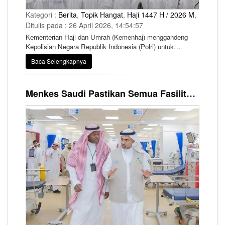
Kategori :
Berita
,
Topik Hangat
,
Haji 1447 H / 2026 M
,
Ditulis pada : 26 April 2026, 14:54:57
Kementerian Haji dan Umrah (Kemenhaj) menggandeng
Kepolisian Negara Republik Indonesia (Polri) untuk
meningkatkan pengawasan serta menekan praktik haji
Baca Selengkapnya
nonprosedural yang kerap merugikan calon jemaah.
Menkes Saudi Pastikan Semua Fasilitas Kesehatan Siap Layani Jemaah Selama Musim Haji