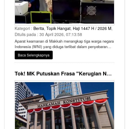
Kategori :
Berita
,
Topik Hangat
,
Haji 1447 H / 2026 M
,
Ditulis pada : 30 April 2026, 07:13:58
Aparat keamanan di Makkah menangkap tiga warga negara
Indonesia (WNI) yang diduga terlibat dalam penyebaran
iklan menyesatkan terkait layanan haji ilegal melalui media
Baca Selengkapnya
sosial.
Tok! MK Putuskan Frasa "Kerugian Negara" Sama dengan "Kerugian Keuangan Negara"