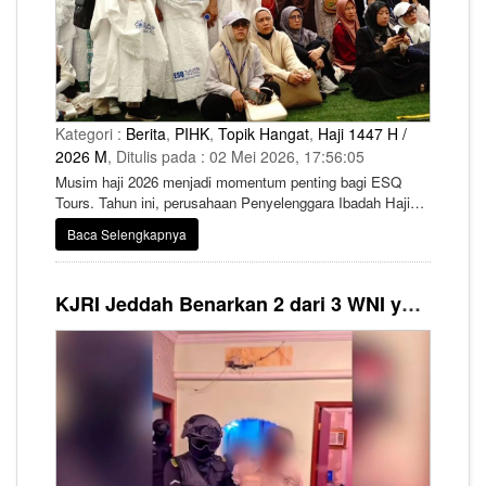
Kategori :
Berita
,
PIHK
,
Topik Hangat
,
Haji 1447 H /
2026 M
, Ditulis pada : 02 Mei 2026, 17:56:05
Musim haji 2026 menjadi momentum penting bagi ESQ
Tours. Tahun ini, perusahaan Penyelenggara Ibadah Haji
Khusus (PIHK) tersebut dijadwalkan memberangkatkan
Baca Selengkapnya
sebanyak 817 jemaah ke Tanah Suci.
KJRI Jeddah Benarkan 2 dari 3 WNI yang Ditangkap Polisi Makkah Merupakan Petugas Haji