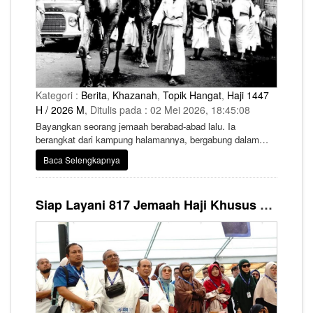
Kategori :
Berita
,
Khazanah
,
Topik Hangat
,
Haji 1447
H / 2026 M
, Ditulis pada : 02 Mei 2026, 18:45:08
Bayangkan seorang jemaah berabad-abad lalu. Ia
berangkat dari kampung halamannya, bergabung dalam
karavan, menembus gurun tanpa kepastian.
Baca Selengkapnya
Siap Layani 817 Jemaah Haji Khusus Tahun Ini, ESQ Tours Fokus pada Aspek Kesehatan dan Kenyamanan