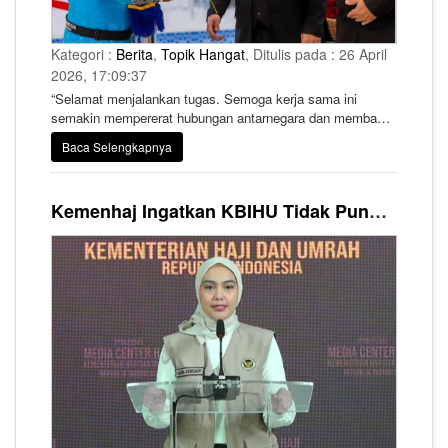
Kategori :
Berita
,
Topik Hangat
, Ditulis pada : 26 April
2026, 17:09:37
“Selamat menjalankan tugas. Semoga kerja sama ini
semakin mempererat hubungan antarnegara dan membawa
manfaat bagi umat,” katanya.
Baca Selengkapnya
Kemenhaj Ingatkan KBIHU Tidak Pungut Biaya Tambahan Apapun dari Jemaah Haji