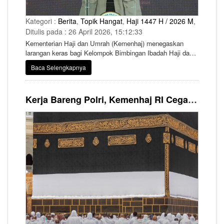
Kategori :
Berita
,
Topik Hangat
,
Haji 1447 H / 2026 M
,
Ditulis pada : 26 April 2026, 15:12:33
Kementerian Haji dan Umrah (Kemenhaj) menegaskan
larangan keras bagi Kelompok Bimbingan Ibadah Haji dan
Umrah (KBIHU) maupun pertugas haji secara umum untuk
Baca Selengkapnya
memungut biaya tambahan di luar ketentuan resmi kepada
jemaah haji.
Kerja Bareng Polri, Kemenhaj RI Cegah Haji Ilegal Sampai ke Daerah