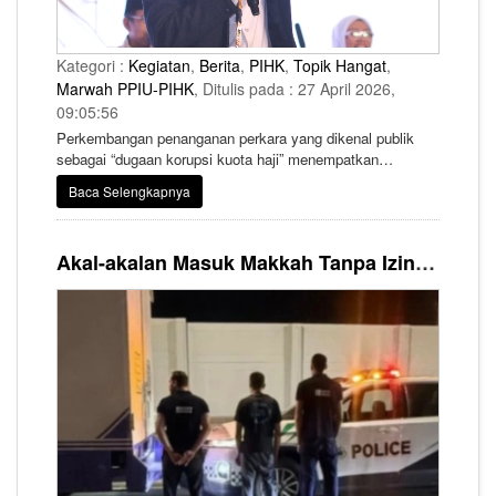
Kategori :
Kegiatan
,
Berita
,
PIHK
,
Topik Hangat
,
Marwah PPIU-PIHK
, Ditulis pada : 27 April 2026,
09:05:56
Perkembangan penanganan perkara yang dikenal publik
sebagai “dugaan korupsi kuota haji” menempatkan
penegakan hukum pada titik yang sensitif antara kebutuhan
Baca Selengkapnya
memulihkan kerugian negara dan kewajiban menjaga
kepastian hukum. Keduanya bukanlah pilihan yang saling
meniadakan. Namun, tanpa batas yang jelas, salah
Akal-akalan Masuk Makkah Tanpa Izin, Warga Mesir Sembunyikan Jemaah di Truk Barang Berakhir Ditangkap
satunya berisiko tereduksi.