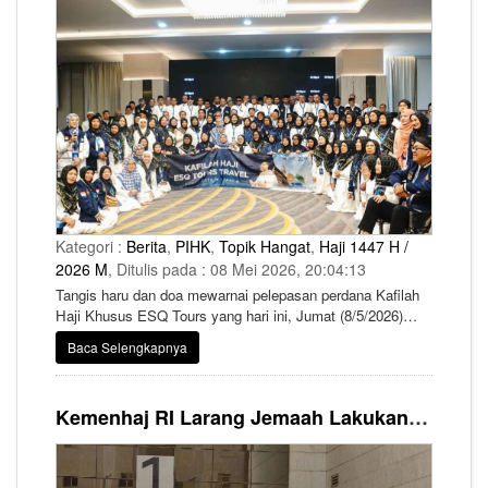
Kategori :
Berita
,
PIHK
,
Topik Hangat
,
Haji 1447 H /
2026 M
, Ditulis pada : 08 Mei 2026, 20:04:13
Tangis haru dan doa mewarnai pelepasan perdana Kafilah
Haji Khusus ESQ Tours yang hari ini, Jumat (8/5/2026)
akhirnya resmi diberangkatkan menuju Tanah Suci.
Baca Selengkapnya
Kemenhaj RI Larang Jemaah Lakukan City Tour Sebelum Puncak Haji Armuzna