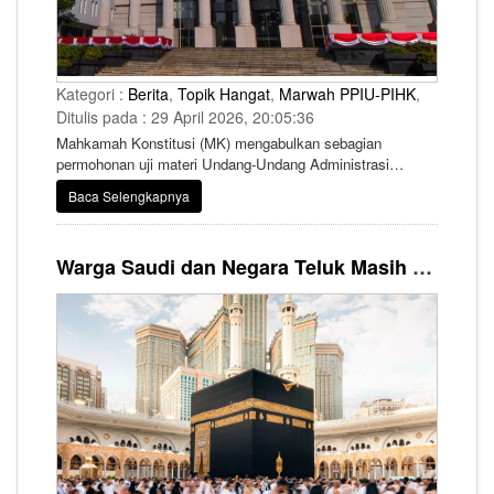
Kategori :
Berita
,
Topik Hangat
,
Marwah PPIU-PIHK
,
Ditulis pada : 29 April 2026, 20:05:36
Mahkamah Konstitusi (MK) mengabulkan sebagian
permohonan uji materi Undang-Undang Administrasi
Pemerintahan dengan menegaskan bahwa frasa “kerugian
Baca Selengkapnya
negara” harus dimaknai sebagai “kerugian keuangan
negara” untuk menghindari ketidakpastian hukum.
Warga Saudi dan Negara Teluk Masih Boleh Umrah hingga 3 Mei, Meski Tanpa Izin Haji