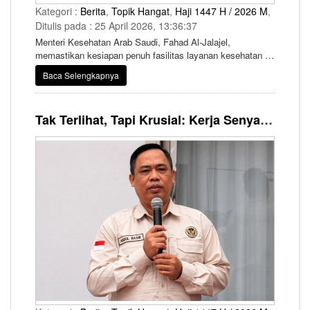
Kategori :
Berita
,
Topik Hangat
,
Haji 1447 H / 2026 M
,
Ditulis pada : 25 April 2026, 13:36:37
Menteri Kesehatan Arab Saudi, Fahad Al-Jalajel,
memastikan kesiapan penuh fasilitas layanan kesehatan di
Makkah untuk melayani jemaah selama musim haji.
Baca Selengkapnya
Kepastian ini disampaikan usai dirinya menuntaskan
inspeksi lapangan selama dua hari di sejumlah titik layanan
kesehatan utama.
Tak Terlihat, Tapi Krusial: Kerja Senyap Petugas Jaga Bagasi Jemaah di Madinah