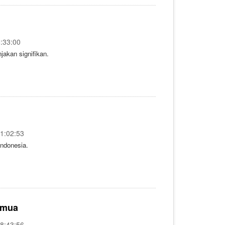
6:33:00
akan signifikan.
21:02:53
Indonesia.
emua
18:43:56