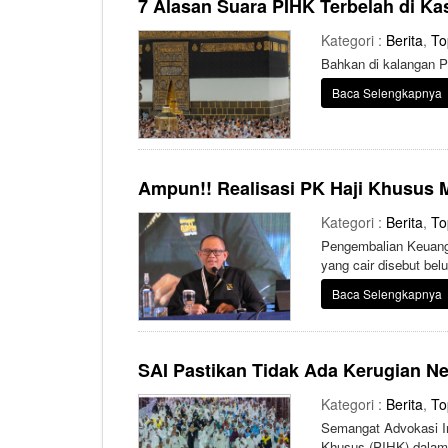
7 Alasan Suara PIHK Terbelah di Ka
Kategori :
Berita
,
To
Bahkan di kalangan P
Baca Selengkapnya
Ampun!! Realisasi PK Haji Khusus 
Kategori :
Berita
,
To
Pengembalian Keuanga
yang cair disebut be
Baca Selengkapnya
SAI Pastikan Tidak Ada Kerugian N
Kategori :
Berita
,
To
Semangat Advokasi In
Khusus (PIHK) dalam 