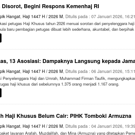
 Disorot, Begini Respons Kemenhaj RI
pik Hangat
,
Haji 1447 H / 2026 M
, Ditulis pada : 07 Januari 2026, 16:2
asi petugas Haji Khusus tahun 2026 menuai sorotan dari penyelenggara haj
la baru pembagian petugas dibuat lebih sederhana, akuntabel, dan berpihak
kas, 13 Asosiasi: Dampaknya Langsung kepada Jam
pik Hangat
,
Haji 1447 H / 2026 M
, Ditulis pada : 06 Januari 2026, 15:1
si Penyelenggara Haji dan Umrah, Muhammad Firman Taufik, mengungkapka
gas haji khusus dari sebelumnya 1.375 orang menjadi 1.167 orang.
h Haji Khusus Belum Cair: PIHK Tomboki Armuzna
pik Hangat
,
Haji 1447 H / 2026 M
, Ditulis pada : 04 Januari 2026, 19:3
aket layanan Arafah, Muzdalifah, dan Mina (Armuzna) yang ditetapkan Pemer