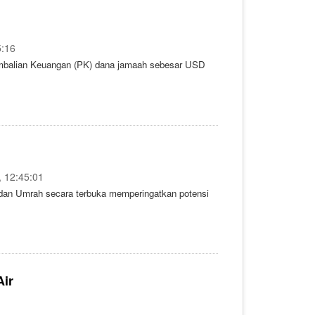
5:16
mbalian Keuangan (PK) dana jamaah sebesar USD
, 12:45:01
i dan Umrah secara terbuka memperingatkan potensi
Air