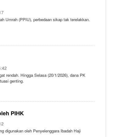
17
ah Umrah (PPIU), perbedaan sikap tak terelakkan.
5:42
at rendah. Hingga Selasa (20/1/2026), dana PK
uasi genting.
oleh PIHK
12
ng digunakan oleh Penyelenggara Ibadah Haji