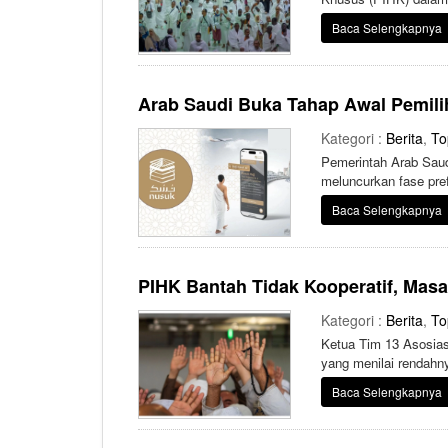
Baca Selengkapnya
Arab Saudi Buka Tahap Awal Pemili
Kategori :
Berita
,
To
Pemerintah Arab Saud
meluncurkan fase pref
Baca Selengkapnya
PIHK Bantah Tidak Kooperatif, Mas
Kategori :
Berita
,
To
Ketua Tim 13 Asosia
yang menilai rendahn
Baca Selengkapnya