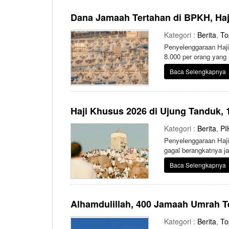
Dana Jamaah Tertahan di BPKH, Ha
Kategori :
Berita
,
To
Penyelenggaraan Haj
8.000 per orang yang
Baca Selengkapnya
Haji Khusus 2026 di Ujung Tanduk, 
Kategori :
Berita
,
PI
Penyelenggaraan Haji
gagal berangkatnya 
Baca Selengkapnya
Alhamdulillah, 400 Jamaah Umrah T
Kategori :
Berita
,
To