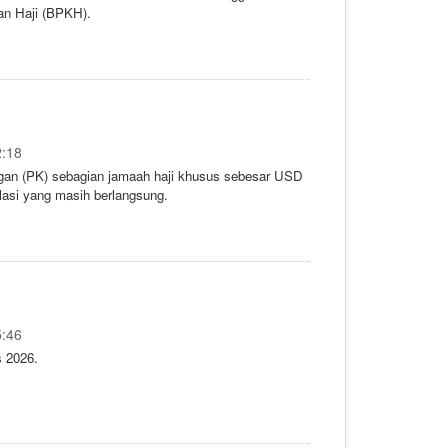
an Haji (BPKH).
2:18
gan (PK) sebagian jamaah haji khusus sebesar USD
lasi yang masih berlangsung.
5:46
s 2026.