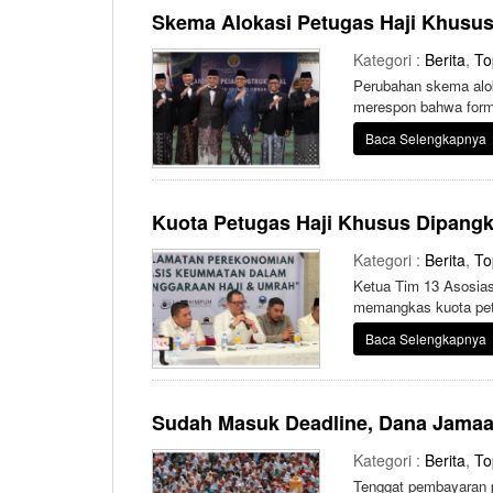
Skema Alokasi Petugas Haji Khusus
Kategori :
Berita
,
To
Perubahan skema alok
merespon bahwa formu
Baca Selengkapnya
Kuota Petugas Haji Khusus Dipang
Kategori :
Berita
,
To
Ketua Tim 13 Asosia
memangkas kuota petu
Baca Selengkapnya
Sudah Masuk Deadline, Dana Jamaa
Kategori :
Berita
,
To
Tenggat pembayaran p