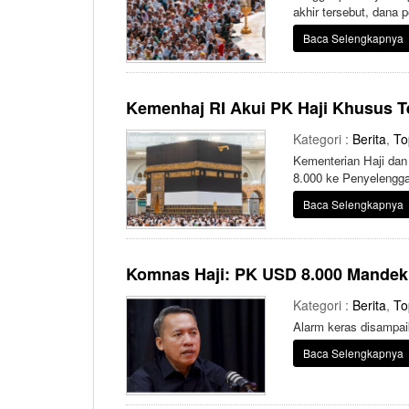
akhir tersebut, dana
Baca Selengkapnya
Kemenhaj RI Akui PK Haji Khusus T
Kategori :
Berita
,
To
Kementerian Haji da
8.000 ke Penyelengga
Baca Selengkapnya
Komnas Haji: PK USD 8.000 Mandek
Kategori :
Berita
,
To
Alarm keras disampai
Baca Selengkapnya