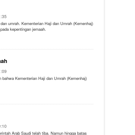
1:35
i dan umrah. Kementerian Haji dan Umrah (Kemenhaj)
 pada kepentingan jemaah.
aah
1:09
n bahwa Kementerian Haji dan Umrah (Kemenhaj)
9:10
intah Arab Saudi telah tiba. Namun hingga batas