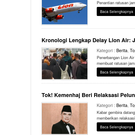
Penantian ratusan ja
Baca Selengkapnya
Kronologi Lengkap Delay Lion Air:
Kategori :
Berita
,
To
Penerbangan Lion Air 
membuat ratusan jama
Baca Selengkapnya
Tok! Kemenhaj Beri Relaksasi Pelu
Kategori :
Berita
,
To
Kabar gembira datang
memberikan relaksasi 
jemaah.
Baca Selengkapnya