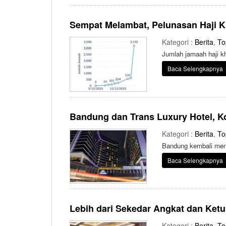
Sempat Melambat, Pelunasan Haji K
Kategori :
Berita
,
To
Jumlah jamaah haji k
Baca Selengkapnya
Bandung dan Trans Luxury Hotel, 
Kategori :
Berita
,
To
Bandung kembali mene
Baca Selengkapnya
Lebih dari Sekedar Angkat dan Ketu
Kategori :
Berita
,
To