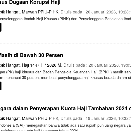
sus Dugaan Korupsi Haji
pik Hangat
,
Marwah PPIU-PIHK
, Ditulis pada : 20 Januari 2026, 19:28:
enyelenggara Ibadah Haji Khusus (PIHK) dan Penyelenggara Perjalanan Ibad
Masih di Bawah 30 Persen
pik Hangat
,
Haji 1447 H / 2026 M
, Ditulis pada : 20 Januari 2026, 19:0
n (PK) haji khusus dari Badan Pengelola Keuangan Haji (BPKH) masih sang
lum mencapai 30 persen, membuat penyelenggara haji khusus berada dalam sit
egara dalam Penyerapan Kuota Haji Tambahan 2024 
pik Hangat
,
Marwah PPIU-PIHK
, Ditulis pada : 19 Januari 2026, 10:32:
donesia (SAI) menegaskan bahwa tidak ada satu rupiah pun uang negara ya
pelaksanaan kuota haji tambahan tahun 2024.