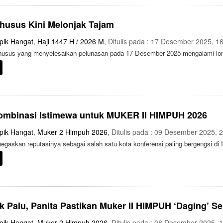
husus Kini Melonjak Tajam
pik Hangat
,
Haji 1447 H / 2026 M
, Ditulis pada : 17 Desember 2025, 1
husus yang menyelesaikan pelunasan pada 17 Desember 2025 mengalami lonj
Kombinasi Istimewa untuk MUKER II HIMPUH 2026
pik Hangat
,
Muker 2 Himpuh 2026
, Ditulis pada : 09 Desember 2025, 
gaskan reputasinya sebagai salah satu kota konferensi paling bergengsi di 
k Palu, Panita Pastikan Muker II HIMPUH ‘Daging’ S
pik Hangat
,
Muker 2 Himpuh 2026
, Ditulis pada : 08 Desember 2025, 