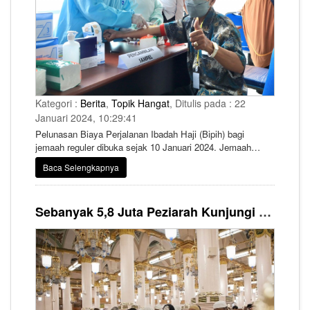
Kategori :
Berita
,
Topik Hangat
, Ditulis pada : 22
Januari 2024, 10:29:41
Pelunasan Biaya Perjalanan Ibadah Haji (Bipih) bagi
jemaah reguler dibuka sejak 10 Januari 2024. Jemaah
harus memenuhi syarat istitha'ah kesehatan sebelum
Baca Selengkapnya
melakukan pelunasan.
Sebanyak 5,8 Juta Peziarah Kunjungi Masjid Nabawi dalam Sepekan