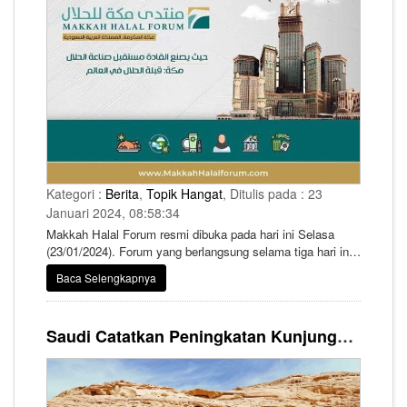
Kategori :
Berita
,
Topik Hangat
, Ditulis pada : 23
Januari 2024, 08:58:34
Makkah Halal Forum resmi dibuka pada hari ini Selasa
(23/01/2024). Forum yang berlangsung selama tiga hari ini
akan mengeksplorasi promosi industri halal dengan
Baca Selengkapnya
menghadirkan pengalaman global. Acara ini akan diadakan
di bawah naungan Menteri Perdagangan Dr. Majed Al-
Qasabi di Pusat Pameran dan Acara Kamar Dagang dan
Saudi Catatkan Peningkatan Kunjungan Wisatawan Mancanegara Hingga 156% di Tahun 2023
Industri Makkah.