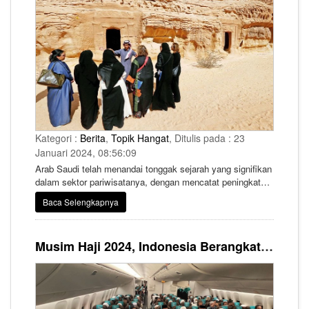
Kategori :
Berita
,
Topik Hangat
, Ditulis pada : 23
Januari 2024, 08:56:09
Arab Saudi telah menandai tonggak sejarah yang signifikan
dalam sektor pariwisatanya, dengan mencatat peningkatan
kedatangan wisatawab internasional sebesar 156 persen
Baca Selengkapnya
pada tahun 2023 menurut laporan Barometer Organisasi
Pariwisata Dunia (UNWTO).
Musim Haji 2024, Indonesia Berangkatkan 555 Kloter Haji Diangkut Dua Maskpai