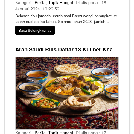
Kategori :
Berita
,
Topik Hangat
, Ditulis pada : 18
Januari 2024, 10:26:56
Belasan ribu jamaah umrah asal Banyuwangi berangkat ke
tanah suci setiap tahun. Selama tahun 2023, jumlah
jemaah umrah mencapai 12 ribu lebih.
Baca Selengkapnya
Arab Saudi Rilis Daftar 13 Kuliner Khas dari Setiap Wilayah di Kerajaan
Kategori :
Berita
,
Topik Hangat
, Ditulis pada : 17