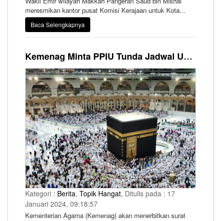
Wakil Emir wilayah Makkah Pangeran Saud bin Mishal
meresmikan kantor pusat Komisi Kerajaan untuk Kota
Makkah dan Situs-situs Suci pada hari Selasa
Baca Selengkapnya
(16/01/2024). Peresmian digelar di hadapan sejumlah
pejabat dari sektor pemerintahan di Makkah.
Kemenag Minta PPIU Tunda Jadwal Umrah saat Pemilu 2024
Kategori :
Berita
,
Topik Hangat
, Ditulis pada : 17
Januari 2024, 09:18:57
Kementerian Agama (Kemenag) akan menerbitkan surat