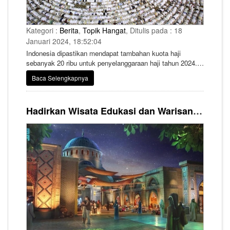
Kategori :
Berita
,
Topik Hangat
, Ditulis pada : 18
Januari 2024, 18:52:04
Indonesia dipastikan mendapat tambahan kuota haji
sebanyak 20 ribu untuk penyelanggaraan haji tahun 2024.
Tambahan kuota didapatkan usai pertemuan antara
Baca Selengkapnya
Presiden Joko Widodo dengan Putra Mahkota yang juga
Perdana Menteri (PM) Kerajaan Arab Saudi Mohammed bin
Salman Al-Saud 19 Oktober 2023 lalu.
Hadirkan Wisata Edukasi dan Warisan Budaya, Saudi Bangun Kampung Peradaban Islam di Madinah