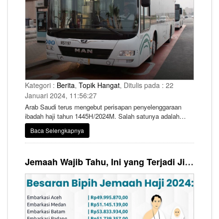
Kategori :
Berita
,
Topik Hangat
, Ditulis pada : 22
Januari 2024, 11:56:27
Arab Saudi terus mengebut perisapan penyelenggaraan
ibadah haji tahun 1445H/2024M. Salah satunya adalah
dengan menyiapkan tak kurang dari 21.000 bus untuk
Baca Selengkapnya
layanan transportasi jamaah haji selama musim haji yang
akan dimulai pada 9 Mei 2024 mendatang.
Jemaah Wajib Tahu, Ini yang Terjadi Jika Telat Lakukan Pelunasan Biaya Haji 2024 !