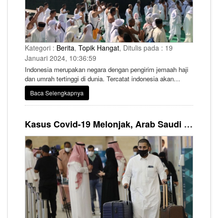
Kategori :
Berita
,
Topik Hangat
, Ditulis pada : 19
Januari 2024, 10:36:59
Indonesia merupakan negara dengan pengirim jemaah haji
dan umrah tertinggi di dunia. Tercatat indonesia akan
mengirimkan 241 ribu jemaah haji ditahun 2024M/1445H
Baca Selengkapnya
setelah mendapat tambahan kuota sebanyak 20 ribu dari
Pemerintah Arab Saudi. Belum lagi, masih banyak jemaah
haji yang mengantre untuk diberangkatkan yang bahkan
Kasus Covid-19 Melonjak, Arab Saudi Himbau Masyarakat dan Pengunjung Gunakan Masker di Tempat Umum
bisa mencapai antrean 11-47 tahun.