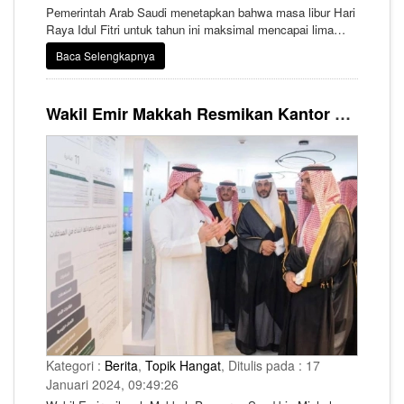
Pemerintah Arab Saudi menetapkan bahwa masa libur Hari
Raya Idul Fitri untuk tahun ini maksimal mencapai lima
hari. Penetapan itu setelah rapat kabinet Saudi, yang
Baca Selengkapnya
dipimpin secara langsung oleh Raja Salman, menyepakati
amandemen terbaru untuk ketentuan libur Idul Fitri dan Idul
Adha.
Wakil Emir Makkah Resmikan Kantor Pusat Komisi Kerajaan untuk Pengembangan Kota Suci Makkah
Kategori :
Berita
,
Topik Hangat
, Ditulis pada : 17
Januari 2024, 09:49:26