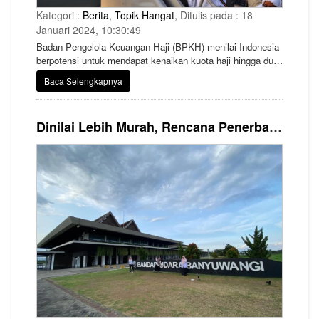
Kategori :
Berita
,
Topik Hangat
, Ditulis pada : 18
Januari 2024, 10:30:49
Badan Pengelola Keuangan Haji (BPKH) menilai Indonesia
berpotensi untuk mendapat kenaikan kuota haji hingga dua
kali lipat pada tahun 2030. Kepala Badan Pengelola
Baca Selengkapnya
Keuangan Haji (BPKH) Fadlul Imansyah menyebutkan,
potensi kenaikan tersebut didorong Visi Saudi 2030 yang
berupaya meningkatkan jumlah jemaah hajinya.
Dinilai Lebih Murah, Rencana Penerbangan Umrah dari Bandara Banyuwangi Disambut Positif