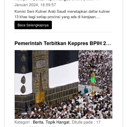
Januari 2024, 16:59:57
Komisi Seni Kuliner Arab Saudi menetapkan daftar kuliner
13 khas bagi setiap provinsi yang ada di kerajaan.
Penetapan ini sebagai bagian dari inisiatif Narasi Hidangan
Baca Selengkapnya
Nasional dan Regional.
Pemerintah Terbitkan Keppres BPIH 2024, Ini Rincian Besaran Bipih di 13 Embarkasi
Kategori :
Berita
,
Topik Hangat
, Ditulis pada : 17