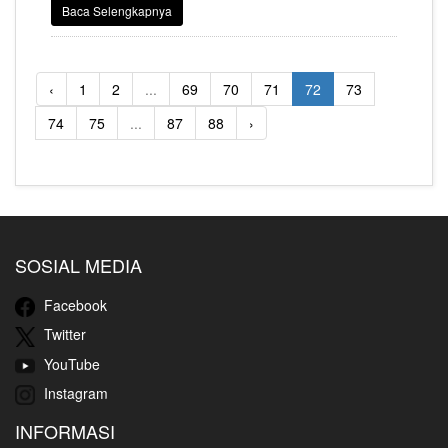
sebelumnya berada diperingkat 65 pada tahun 2023 lalu.
Baca Selengkapnya
‹
1
2
...
69
70
71
72
73
74
75
...
87
88
›
SOSIAL MEDIA
Facebook
Twitter
YouTube
Instagram
INFORMASI