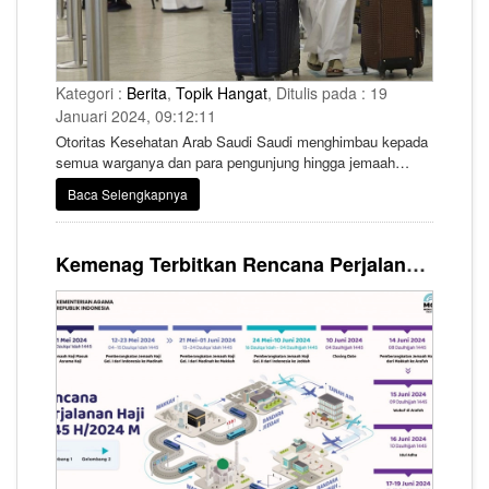
Kategori :
Berita
,
Topik Hangat
, Ditulis pada : 19
Januari 2024, 09:12:11
Otoritas Kesehatan Arab Saudi Saudi menghimbau kepada
semua warganya dan para pengunjung hingga jemaah
umrah untuk menggunakan masker di tempat-tempat ramai
Baca Selengkapnya
untuk menghindari infeksi saluran pernapasan, setelah
kasus infeksi varian baru COVID-19 melonjak.
Kemenag Terbitkan Rencana Perjalanan Haji 2024, Jemaah Haji Mulai Diberangkatkan pada 12 Mei