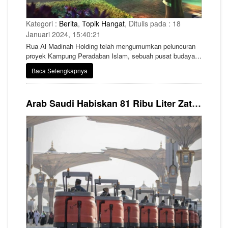
Kategori :
Berita
,
Topik Hangat
, Ditulis pada : 18
Januari 2024, 15:40:21
Rua Al Madinah Holding telah mengumumkan peluncuran
proyek Kampung Peradaban Islam, sebuah pusat budaya
dan pendidikan baru di Madinah yang dirancang untuk
Baca Selengkapnya
menawarkan pengunjung untuk menyelami warisan Islam
lebih dalam.
Arab Saudi Habiskan 81 Ribu Liter Zat Pembersih untuk Sucikan Masjid Nabawi Setiap Harinya