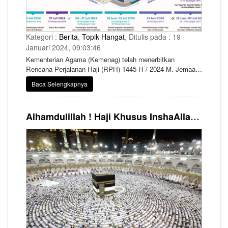
Kategori :
Berita
,
Topik Hangat
, Ditulis pada : 19
Januari 2024, 09:03:46
Kementerian Agama (Kemenag) telah menerbitkan
Rencana Perjalanan Haji (RPH) 1445 H / 2024 M. Jemaah
haji Indonesia akan mulai diberangkatkan ke Arab Saudi
Baca Selengkapnya
pada Minggu, 12 Mei 2024. RPH 1445 H ditandatangani
Direktur Jenderal Penyelenggaraan Haji dan Umrah (Dirjen
PHU) Hilman Latief pada 3 Januari 2024.
Alhamdulillah ! Haji Khusus InshaAllah Dapat Tambahan 10 Ribu Kuota