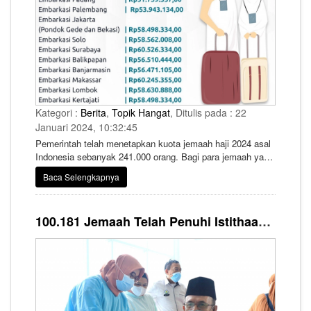
Kategori :
Berita
,
Topik Hangat
, Ditulis pada : 22
Januari 2024, 10:32:45
Pemerintah telah menetapkan kuota jemaah haji 2024 asal
Indonesia sebanyak 241.000 orang. Bagi para jemaah yang
masuk kuota keberangkatan 2024, harus melunasi Biaya
Baca Selengkapnya
Perjalanan Ibadah Haji (Bipih) sebesar Rp 56,04 juta pada
10 Januari-12 Februari 2024.
100.181 Jemaah Telah Penuhi Istithaah Kesehatan Haji 2024