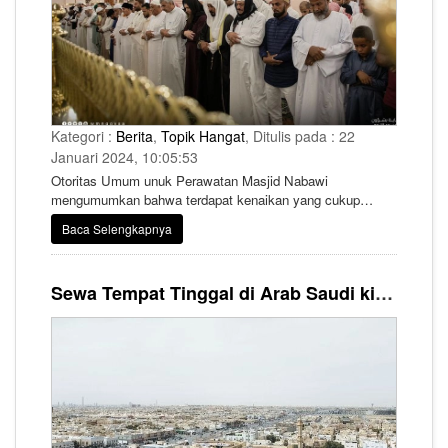
Kategori :
Berita
,
Topik Hangat
, Ditulis pada : 22
Januari 2024, 10:05:53
Otoritas Umum unuk Perawatan Masjid Nabawi
mengumumkan bahwa terdapat kenaikan yang cukup
signifikan pada kunjungan jemaah ke Masjid Nabawi
Baca Selengkapnya
selama sepekan terakhir. Tercatat lebih dari 5,8 juta
peziarah berkunjung dan melakukan ziarah dan ibadah di
situs tersuci kedua umat Islam, di kota Madinah tersebut.
Sewa Tempat Tinggal di Arab Saudi kini Harus Pakai Sistem Pembayaran Online