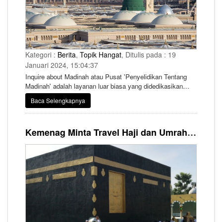
Kategori :
Berita
,
Topik Hangat
, Ditulis pada : 19
Januari 2024, 15:04:37
Inquire about Madinah atau Pusat 'Penyelidikan Tentang
Madinah' adalah layanan luar biasa yang didedikasikan
untuk membuat pengalaman pengunjung di Masjid Nabawi
Baca Selengkapnya
tak terlupakan.
Kemenag Minta Travel Haji dan Umrah Perkuat Manasik kepada Jemaah