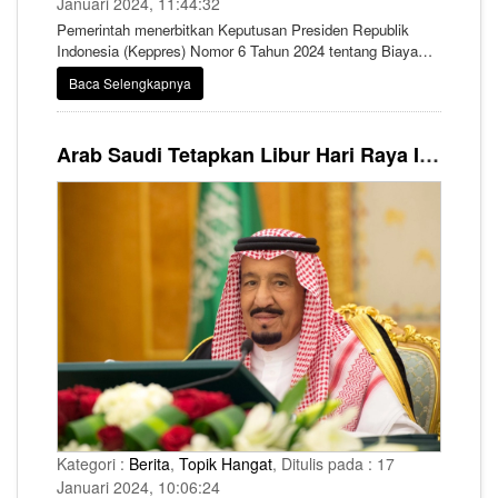
Januari 2024, 11:44:32
Pemerintah menerbitkan Keputusan Presiden Republik
Indonesia (Keppres) Nomor 6 Tahun 2024 tentang Biaya
Penyelenggaraan Ibadah Haji Tahun 1445 Hijriah/2024
Baca Selengkapnya
Masehi yang Bersumber dari Biaya Perjalanan Ibadah Haji
dan Nilai Manfaat. Peraturan ini ditandatangani Presiden RI
Joko Widodo (Jokowi) pada tanggal 9 Januari 2024.
Arab Saudi Tetapkan Libur Hari Raya Idul Fitri Maksimal 5 Hari Kerja
Kategori :
Berita
,
Topik Hangat
, Ditulis pada : 17
Januari 2024, 10:06:24