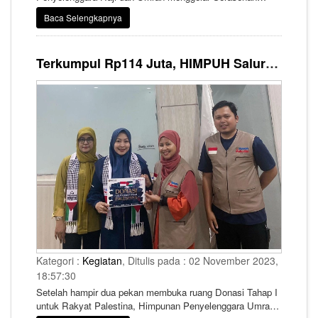
Penguatan Moderasi Beragama bersama Penyelenggara
Baca Selengkapnya
Perjalanan Ibadah Umrah (PPIU) dan Penyelenggara
Ibadah Haji Khusus (PIHK)
Terkumpul Rp114 Juta, HIMPUH Salurkan Amanah Anggota untuk Bantu Rakyat Palestina
Kategori :
Kegiatan
, Ditulis pada : 02 November 2023,
18:57:30
Setelah hampir dua pekan membuka ruang Donasi Tahap I
untuk Rakyat Palestina, Himpunan Penyelenggara Umrah