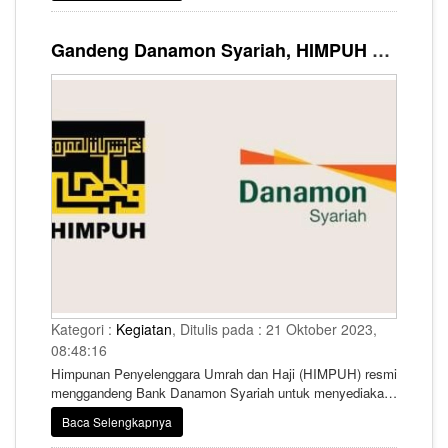
Gandeng Danamon Syariah, HIMPUH Fasilitas Pembiayaan Maktab Haji untuk Anggota, Begini Syaratnya
Kategori :
Kegiatan
, Ditulis pada : 21 Oktober 2023,
08:48:16
Himpunan Penyelenggara Umrah dan Haji (HIMPUH) resmi
menggandeng Bank Danamon Syariah untuk menyediakan
fasilitas pembiayaan maktab pada penyelenggaraan ibadah
Baca Selengkapnya
haji khusus tahun 1445 H/2024 M.