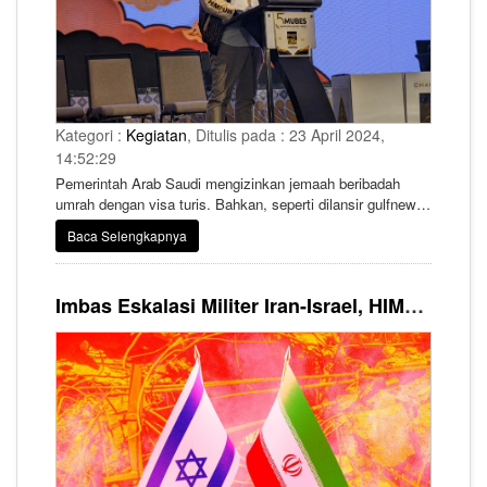
Kategori :
Kegiatan
, Ditulis pada : 23 April 2024,
14:52:29
Pemerintah Arab Saudi mengizinkan jemaah beribadah
umrah dengan visa turis. Bahkan, seperti dilansir gulfnews,
Kementerian Haji dan Umrah Saudi merilis aturan
Baca Selengkapnya
mengenai umrah, di mana jemaah bisa memakai visa
kunjungan, pariwisata, hingga tenaga kerja.
Imbas Eskalasi Militer Iran-Israel, HIMPUH Terbitkan 3 Himbauan bagi Anggota dan Pelaku Usaha Haji Umrah