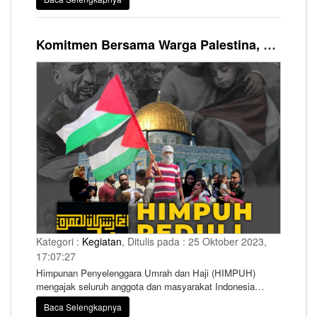
Yerussalem.
Komitmen Bersama Warga Palestina, HIMPUH Galang Donasi untuk Para Korban
Kategori :
Kegiatan
, Ditulis pada : 25 Oktober 2023,
17:07:27
Himpunan Penyelenggara Umrah dan Haji (HIMPUH)
mengajak seluruh anggota dan masyarakat Indonesia
secara luas untuk ikut berkontribusi meringankan
Baca Selengkapnya
penderitaan warga Palestina.