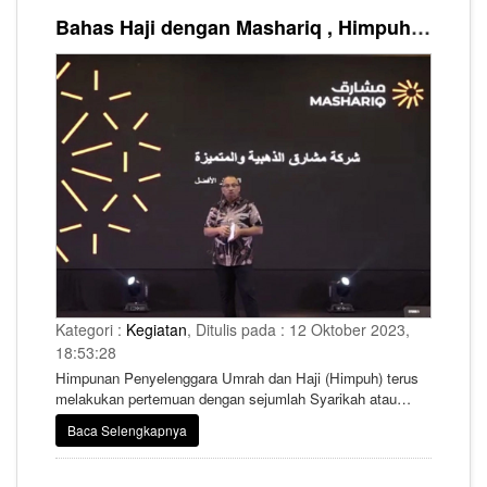
Bahas Haji dengan Mashariq , Himpuh Beri Kebebasan Anggota Jalin Kerja Sama dengan Syarikah Manapun
Kategori :
Kegiatan
, Ditulis pada : 12 Oktober 2023,
18:53:28
Himpunan Penyelenggara Umrah dan Haji (Himpuh) terus
melakukan pertemuan dengan sejumlah Syarikah atau
perusahaan swasta penyedia layanan haji di Arab Saudi,
Baca Selengkapnya
salah satunya adalah Mashariq.