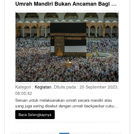
Umrah Mandiri Bukan Ancaman Bagi PPIU, Yakin? Simak Nih Penjelasan Sekjen HIMPUH
Kategori :
Kegiatan
, Ditulis pada : 20 September 2023,
08:05:42
Seruan untuk melaksanakan umrah secara mandiri atau
yang juga sering disebut dengan umrah backpacker cukup
masif di tengah masyarakat, khususnya di jejaring media
Baca Selengkapnya
sosial.