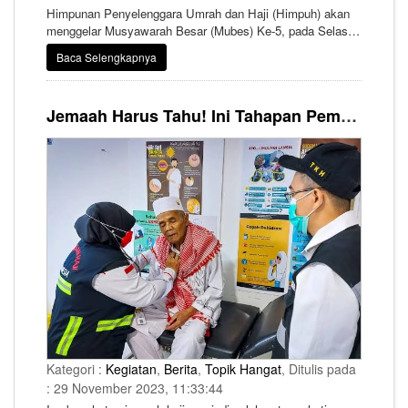
Himpunan Penyelenggara Umrah dan Haji (Himpuh) akan
menggelar Musyawarah Besar (Mubes) Ke-5, pada Selasa -
Kamis (27 - 29 Februari 2024) di Marriot Hotel Yogyakarta.
Baca Selengkapnya
Jemaah Harus Tahu! Ini Tahapan Pemeriksaan Kesehatan yang Wajib Dilalui sebelum Diperbolehkan Berangkat Haji
Kategori :
Kegiatan
,
Berita
,
Topik Hangat
, Ditulis pada
: 29 November 2023, 11:33:44