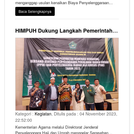
menganggap usulan kenaikan Biaya Penyelenggaraan
Ibadah Haji (BPIH) tahun 2024 adalah suatu hal yang
Baca Selengkapnya
cukup wajar. Hal ini mengingat ada banyak variabel mulai
dari kenaikan berbagai layanan di Arab Saudi seperti
akomodasi, tiket pesawat, bis, biaya makan hingga adanya
HIMPUH Dukung Langkah Pemerintah Perkuat Moderasi Beragama
inflasi yang membuat usulan kenaikan BPIH menjadi tak
bisa dihindarkan.
Kategori :
Kegiatan
, Ditulis pada : 04 November 2023,
22:52:00
Kementerian Agama melalui Direktorat Jenderal
Penyelenggara Haji dan Umrah menggelar Serasehan