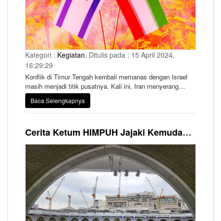
Kategori :
Kegiatan
, Ditulis pada : 15 April 2024,
16:29:29
Konflik di Timur Tengah kembali memanas dengan Israel
masih menjadi titik pusatnya. Kali ini, Iran menyerang
Israel dengan drone dan rudal pada Sabtu (13/4) malam
Baca Selengkapnya
waktu setempat. Serangan tersebut dilakukan menyusul
dugaan serangan Israel terhadap konsulatnya di Suriah
pada tanggal 1 April lalu yang menewaskan komandan
Cerita Ketum HIMPUH Jajaki Kemudahan Berumrah dengan Undangan dari Visa Schengen, Namun Terhalang Regulasi
utama Garda Revolusi Iran dan menyusul bentrokan
berbulan-bulan antara Israel dan sekutu regional Iran, yang
dipicu oleh perang di Gaza.