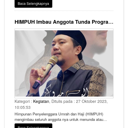
dan Haji (HIMPUH) akhirnya berhasil mengumpulkan dana
Baca Selengkapnya
sebesar Rp114 juta.
HIMPUH Imbau Anggota Tunda Program Ziarah Aqsa Hingga Siatuasi Palestina Kondusif
Kategori :
Kegiatan
, Ditulis pada : 27 Oktober 2023,
10:05:53
Himpunan Penyelenggara Umrah dan Haji (HIMPUH)
mengimbau seluruh anggota nya untuk menunda atau
mengatur ulang jadwal program ziarah ke Masjid Al Aqsa,
Baca Selengkapnya