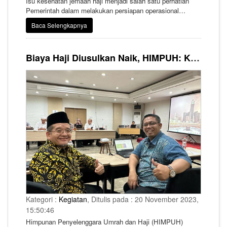
Isu kesehatan jemaah haji menjadi salah satu perhatian
Pemerintah dalam melakukan persiapan operasional
penyelenggaraan ibadah haji 1445 H/2024 M. Bukan tanpa
Baca Selengkapnya
alasan, hal ini disebabkan tingginya angka kematian
jemaah haji yang menyentuh amgka 800 orang pada haji
tahun ini.
Biaya Haji Diusulkan Naik, HIMPUH: Kita Percaya Saja pada Pemerintah dan Panja BPIH
Kategori :
Kegiatan
, Ditulis pada : 20 November 2023,
15:50:46
Himpunan Penyelenggara Umrah dan Haji (HIMPUH)